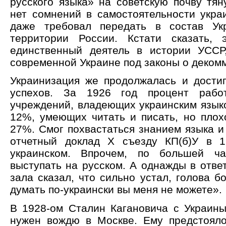
русского языка» на советскую почву тян
нет сомнений в самостоятельности украи
даже требовал передать в состав Ук
территории России. Кстати сказать,
единственный деятель в истории УССР
современной Украине под законы о деком
Украинизация же продолжалась и дости
успехов. За 1926 год процент работ
учреждений, владеющих украинским языко
12%, умеющих читать и писать, но плох
27%. Смог похвастаться знанием языка и
отчетный доклад X съезду КП(б)У в 1
украинском. Впрочем, по большей ча
выступать на русском. А однажды в отве
зала сказал, что сильно устал, голова бо
думать по-украински вы меня не можете».
В 1928-ом Сталин Кагановича с Украины
нужен вождю в Москве. Ему предстоял