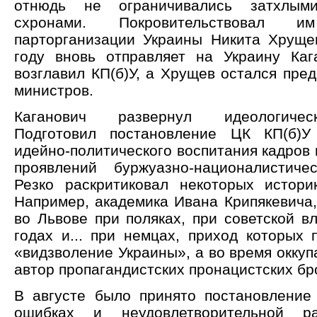
отнюдь не ограничивались затхлыми
схронами. Покровительствовал
парторганизации Украины Никита Хруще
году вновь отправляет на Украину Каг
возглавил КП(б)У, а Хрущев остался пре
министров.
Каганович развернул идеологиче
Подготовил постановление ЦК КП(б)
идейно-политического воспитания кадров 
проявлений буржуазно-националистиче
Резко раскритиковал некоторых истори
Например, академика Ивана Крипякевича,
во Львове при поляках, при советской в
годах и... при немцах, приход которых 
«видзволение Украины», а во время оккуп
автор пропагандистских пронацистских б
В августе было принято постановление
ошибках и неудовлетворительной ра