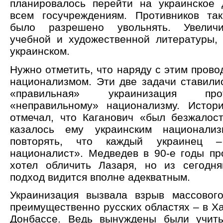
планировалось перейти на украинское 
всем госучреждениям. Противников та
было разрешено увольнять. Увеличи
учебной и художественной литературы, 
украинском.
Нужно отметить, что наряду с этим прово
национализмом. Эти две задачи ставилис
«правильная» украинизация проти
«неправильному» национализму. Истор
отмечал, что Каганович «был безжалост
казалось ему украинским национали
повторять, что каждый украинец –
националист». Медведев в 90-е годы пр
хотел обличить Лазаря, но из сегодн
подход видится вполне адекватным.
Украинизация вызвала взрыв массовог
преимущественно русских областях – в Ха
Донбассе. Ведь вынуждены были учить