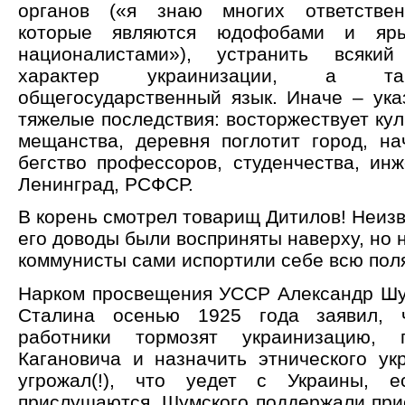
органов («я знаю многих ответствен
которые являются юдофобами и яры
националистами»), устранить всякий
характер украинизации, а та
общегосударственный язык. Иначе – ука
тяжелые последствия: восторжествует кул
мещанства, деревня поглотит город, на
бегство профессоров, студенчества, инж
Ленинград, РСФСР.
В корень смотрел товарищ Дитилов! Неизв
его доводы были восприняты наверху, но 
коммунисты сами испортили себе всю пол
Нарком просвещения УССР Александр Шу
Сталина осенью 1925 года заявил, 
работники тормозят украинизацию, 
Кагановича и назначить этнического ук
угрожал(!), что уедет с Украины, 
прислушаются. Шумского поддержали при