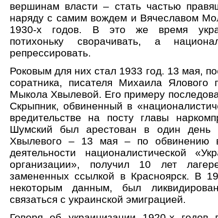
вершинам власти – стать частью правя
наряду с самим вождем и Вячеславом Мо
1930-х годов. В это же время укра
потихоньку сворачивать, а национа
репрессировать.
Роковым для них стал 1933 год. 13 мая, п
соратника, писателя Михаила Ялового 
Мыкола Хвылевой. Его примеру последова
Скрыпник, обвиненный в «националистич
вредительстве на посту главы наркомп
Шумский был арестован в один день 
Хвылевого – 13 мая – по обвинению в
деятельности националистической «Ук
организации», получил 10 лет лагере
замененных ссылкой в Красноярск. В 19
некоторым данным, был ликвидирова
связаться с украинской эмиграцией.
Говоря об украинизации 1920-х годов 