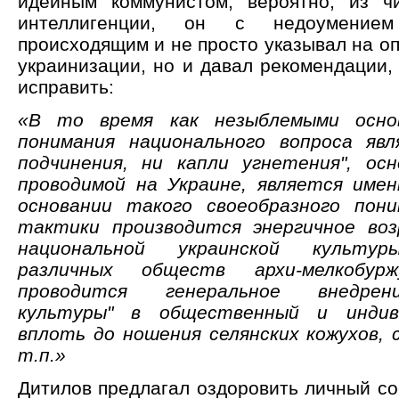
идейным коммунистом, вероятно, из ч
интеллигенции, он с недоумение
происходящим и не просто указывал на о
украинизации, но и давал рекомендации, 
исправить:
«В то время как незыблемыми основ
понимания национального вопроса явл
подчинения, ни капли угнетения", ос
проводимой на Украине, является име
основании такого своеобразного пони
тактики производится энергичное воз
национальной украинской культуры
различных обществ архи-мелкобурж
проводится генеральное внедрен
культуры" в общественный и индив
вплоть до ношения селянских кожухов, с
т.п.»
Дитилов предлагал оздоровить личный со