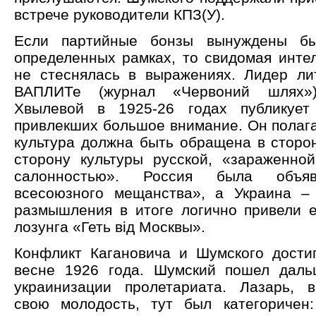
встрече руководители КПЗ(У).
Если партийные бонзы вынуждены бы
определенных рамках, то свидомая инте
не стеснялась в выражениях. Лидер ли
ВАПЛИТе (журнал «Червоний шлях»
Хвылевой в 1925-26 годах публикует
привлекших большое внимание. Он полага
культура должна быть обращена в сторон
сторону культуры русской, «зараженно
салонностью». Россия была объя
всесоюзного мещанства», а Украина –
размышления в итоге логично привели 
лозунга «Геть вiд Москвы».
Конфликт Кагановича и Шумского достиг
весне 1926 года. Шумский пошел даль
украинизации пролетариата. Лазарь, 
свою молодость, тут был категориче