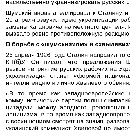
насильственно украинизировать русских р
Шумский вновь апеллировал к Сталину и 
20 апреля озвучил идею украинизации раб
замены Кагановича на местного деятеля. И
вызвало ровно противоположную реакцию
В борьбе с «шумскизмом» и «хвылеви
26 апреля 1926 года Сталин направил то 
КП(б)У. Он писал, что предложения Ш
резкое неприятие русских рабочих на Укр
украинизация станет «формой национа
интеллигенцию и лично Хвылевого обвини
«В то время как западноевропейские 
коммунистические партии полны симпатий
цитадели международного революцион
ленинизма, в то время как западноевроп
с восхищением смотрят на знамя, развев
украинский коммунист Хвилевой не имеет