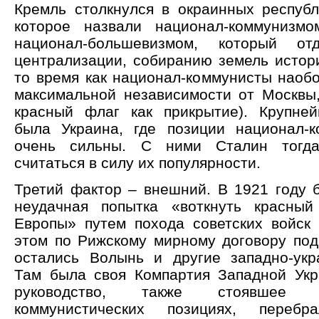
Кремль столкнулся в окраинных республ
которое назвали национал-коммунизмо
национал-большевизмом, который от
централизации, собиранию земель истори
то время как национал-коммунисты наобо
максимальной независимости от Москвы,
красный флаг как прикрытие). Крупне
была Украина, где позиции национал-
очень сильны. С ними Сталин тогд
считаться в силу их популярности.
Третий фактор – внешний. В 1921 году 
неудачная попытка «воткнуть красны
Европы» путем похода советских войск
этом по Рижскому мирному договору по
остались Волынь и другие западно-укр
Там была своя Компартия Западной Укр
руководство, также стоявшее 
коммунистических позициях, переб