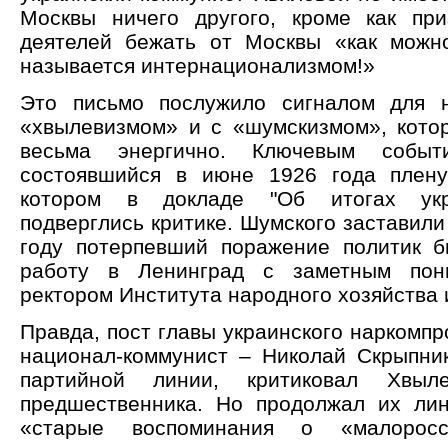
Москвы ничего другого, кроме как при
деятелей бежать от Москвы «как можн
называется интернационализмом!»
Это письмо послужило сигналом для 
«хвылевизмом» и с «шумскизмом», кото
весьма энергично. Ключевым собы
состоявшийся в июне 1926 года плену
котором в докладе "Об итогах укр
подверглись критике. Шумского заставили 
году потерпевший поражение политик 
работу в Ленинград с заметным пон
ректором Института народного хозяйства 
Правда, пост главы украинского наркомпр
национал-коммунист – Николай Скрыпник
партийной линии, критиковал Хвыл
предшественника. Но продолжал их лин
«старые воспоминания о «малоросс