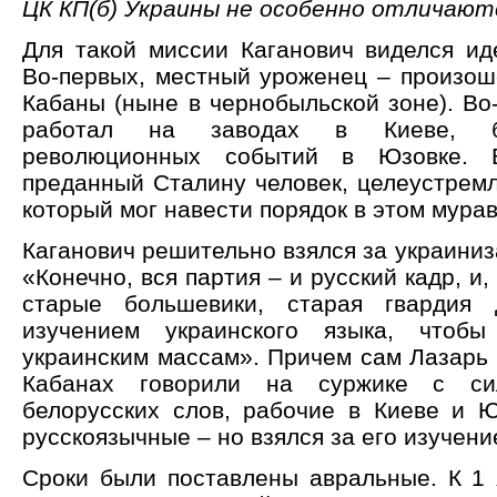
ЦК КП(б) Украины не особенно отличают
Для такой миссии Каганович виделся ид
Во-первых, местный уроженец – произоше
Кабаны (ныне в чернобыльской зоне). Во
работал на заводах в Киеве, б
революционных событий в Юзовке. В
преданный Сталину человек, целеустремл
который мог навести порядок в этом мура
Каганович решительно взялся за украиниза
«Конечно, вся партия – и русский кадр, и
старые большевики, старая гвардия 
изучением украинского языка, чтобы
украинским массам». Причем сам Лазарь 
Кабанах говорили на суржике с си
белорусских слов, рабочие в Киеве и 
русскоязычные – но взялся за его изучени
Сроки были поставлены авральные. К 1 