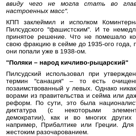
ввиду чего не могла стать во глав
настроенных масс".
КПП заклеймил и исполком Коминтерн
Пилсудского "фашистским". И те немед
принятое решение. Что не помешало к
свою фракцию в сейме до 1935-ого года, 
они попали уже в 1938-ом.
"Поляки – народ кичливо-рыцарский"
Пилсудский использовал при утвержде
термин "санация" – то есть очищен
позаимствованный у левых. Однако никак
ворами из правительства и сейма или да
реформ. По сути, это была националис
диктатура (с некоторыми элемен
демократии), как и во многих других
например, Прибалтике или Греции. Для
жестоким разочарованием.