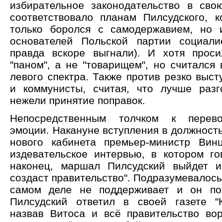
избирательное законодательство в сво
соответствовало планам Пилсудского, 
только боролся с самодержавием, но 
основателей Польской партии социали
правда вскоре выгнали). И хотя прос
"паном", а не "товарищем", но считался
левого спектра. Также против резко выс
и коммунисты, считая, что лучше разг
нежели принятие поправок.
Непосредственным толчком к перево
эмоции. Накануне вступления в должность
нового кабинета премьер-министр Вин
издевательское интервью, в котором гов
наконец, маршал Пилсудский выйдет и
создаст правительство". Подразумевалось,
самом деле не поддерживает и он пол
Пилсудский ответил в своей газете "
назвав Витоса и всё правительство во