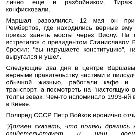
лично ещё и разбойником. Тираж
конфисковали.
Маршал разозлился. 12 мая он при
Рембертов, где находились верные ему 
приказ занять мосты через Вислу. На
встретился с президентом Станиславом В
бросил: "вы нарушаете конституцию", н
выругался и ушел.
Следующие два дня в центре Варшав
верными правительству частями и пилсуд
обычной жизнью, работали кафе и м
транспорт, а посмотреть на "настоящую 
толпы зевак. Чем-то напоминало 1993-ий 
в Киеве.
Полпред СССР Пётр Войков иронично отч
"Должен сказать, что поляки дрались
свидетельствует и наш воен