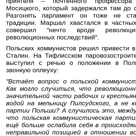
приятеля – почтенного профессора
Мосицкого, который задержался там до с
Разгонять парламент он тоже не ст
традиции. Маршал хвастался в частных
совершил "нечто вроде революц
революционных последствий".
Польских коммунистов решил привести в
Сталин. На Тифлисском паровозостроит
выступил с речью о положении в Пол
звонкую оплеуху:
"Встаёт вопрос о польской коммунист
Как могло случиться, что революцион
значительной части рабочих и крестья
водой на мельницу Пилсудского, а не 
партии Польши? А случилось это, между
что польская коммунистическая парти
ещё больше ослабила себя в происходя
неправильной позицией в отношении во