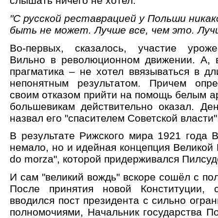
слышать ничего не хотел:
"С русской реставрацией у Польши никак
быть не может. Лучше все, чем это. Луч
Во-первых, сказалось, участие уроже
Вильно в революционном движении. А, в
прагматика – не хотел ввязываться в дл
непонятным результатом. Причем опре
своим отказом прийти на помощь белым а
большевикам действительно оказал. Де
назвал его "спасителем Советской власти"
В результате Рижского мира 1921 года 
немало, но и идейная концепция Великой
do morza", которой придерживался Пилсуд
И сам "великий вождь" вскоре сошёл с по
После принятия новой Конституции, с
вводился пост президента с сильно огра
полномочиями, Начальник государства По