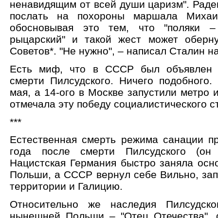
ненавидящим от всей души царизм". Раде
послать на похороны маршала Михаил
обосновывая это тем, что "поляки –
рыцарский" и такой жест может оберн
Советов*. "Не нужно", – написал Сталин н
Есть миф, что в СССР был объявлен 
смерти Пилсудского. Ничего подобного
мая, а 14-ого в Москве запустили метро 
отмечала эту победу социалистического с
***
Естественная смерть режима санации п
года после смерти Пилсудского (он 
Нацистская Германия быстро заняла осн
Польши, а СССР вернул себе Вильно, зап
территории и Галицию.
Относительно же наследия Пилсудско
нынешней Польши – "Отец Отечества", с