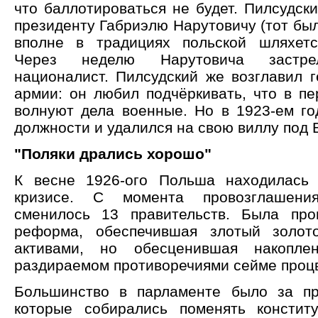
что баллотироваться не будет. Пилсудск
президенту Габриэлю Нарутовичу (тот бы
вполне в традициях польской шляхетс
Через неделю Нарутовича застре
националист. Пилсудский же возглавил 
армии: он любил подчёркивать, что в пе
волнуют дела военные. Но в 1923-ем го
должности и удалился на свою виллу под
"Поляки дрались хорошо"
К весне 1926-ого Польша находилась 
кризисе. С момента провозглашения
сменилось 13 правительств. Была про
реформа, обеспечившая злотый золо
активами, но обесценившая накопле
раздираемом противоречиями сейме процв
Большинство в парламенте было за пр
которые собирались поменять констит