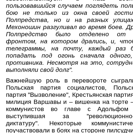
пользовавшийся случаем поглядеть пол
бою не только из окна своей гости
Полпредства, но и на разных улицах
Мехоношин разгуливал во время боев. Др
Полпредство было отделено от 
фронтом, на котором дрались, и, чт
телеграммы, на почту, каждый раз 
попадать под огонь сначала одного
противника. Несмотря на это, сотруд
выполняли свой долг".
Важнейшую роль в перевороте сыграл
Польская партия социалистов, Польск
партия "Вызволение", Крестьянская парти
милиция Варшавы и – вишенка на торте –
коммунистов во главе с Адольфом 
выступившая за "революционно-д
диктатуру". Некоторые коммунистич
поучаствовали в боях на стороне пилсудчи