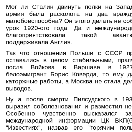
Мог ли Сталин двинуть полки на Запад
армия была расколота на два вражд
малобоеспособна? Он этого делать не со
урок 1920-ого года. Да и международ
благоприятствовала такой аван
поддерживала Англия.
Так что отношения Польши с СССР п
оставались в целом стабильными, праг
посла Войкова в Варшаве в 1927
белоэмигрант Борис Коверда, то ему 
каторжные работы, а Москва не стала де
выводов.
Ну а после смерти Пилсудского в 19
выразил соболезнования и разместил нек
Особенно чувственно высказался з
международной информации ЦК ВКП(б
"Известиях", назвав его "горячим пол