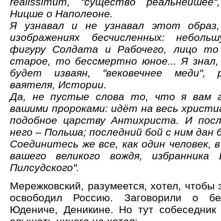
realissimum, "существо реальнейшее"
Ницше о Наполеоне.
Я узнавал и не узнавал этот образ
изображениях бесчисленных: неболь
фигуру Солдата и Рабочего, лицо то
старое, то бессмертно юное... Я знал
будет изваян, "вековечнее меди", 
ваятеля, Истории.
Да, не пустые слова то, что я вам 
вашими пророками: идёт на весь христи
подобное царству Антихриста. И пос
него – Польша; последний бой с ним дан 
Соединитесь же все, как один человек, 
вашего великого вождя, избранника
Пилсудского".
Мережковский, разумеется, хотел, чтобы 
освободил Россию. Заговорили о бе
Юдениче, Деникине. Но тут собеседник 