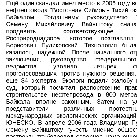
Ещё один скандал имел место в 2006 году во
нефтепровода "Восточная Сибирь - Тихий ок
Байкалом. Тогдашнему руководителю "
Семену Михайловичу Вайнштоку снача
продавить соответствующее за
Росприроднадзора, которое возглавлял
Борисович Пуликовский. Технология была
казалось, надежной. После начального от
заключения, руководство федеральног
ведомства уволило четырех спец
проголосовавших против нужного решения
еще 34 эксперта. Экологи подали жалобу
суд, который посчитал распоряжение пра
строительстве нефтепровода в 800 метра
Байкала вполне законным. Затем на у
представители различных протест
международных экологических организаци
ЮНЕСКО. В апреле 2006 года Владимир Пу
Семёну Вайнштоку "учесть мнение общест
построить трубопровод севернее намеченно