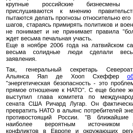
крупные российские бизнесмены в
прислушиваются к мнению правитель
пытаются делать прогнозы относительно его 
шагов, стараясь примирять политиков и воен
не понимает и не принимает правила "бо
ждет весьма печальная участь.
Еще в ноябре 2006 года на латвийском с
весьма солидные люди сделали весь
заявления.
Так, генеральный секретарь Североатл
Альянса Яап де Хооп Схеффер
о
"энергетическая безопасность - это пробл
прямое отношение к НАТО". С еще более ж
выступил глава комитета по междунар
сената США Ричард Лугар. Он фактическ
превратить НАТО в альянс потребителей эне
противостоящий России. "В ближайшие 
наиболее вероятным источником в
конфликтов в Европе и окружающих реги