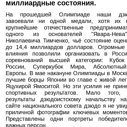
миллиардные состояния.
На прошедшей Олимпиаде наши дзю
завоевали ни одной медали, хотя их 
крупнейшие отечественные предпринима
одного из основателей "Явара-Нева
Николаевича Тимченко, чьё состояние оцен
до 14,4 миллиардов долларов. Огромные
влияния позволили организовать в Росси
соревнований высшей категории: Кубок
России, Суперкубок Мира, Абсолютный
Европы. В мае накануне Олимпиады в Моск
лучшие борцы Японии во главе с живой ле
Яцухирой Ямоситой. Но эти усилия не прин
спортивных результатов. Мало того,
результаты дзюдоистскому начальству на
сайте национального совета дзюдо я не уви
приличной фотографии ключевых моментов
Представлены одни портреты победите
важных персон.