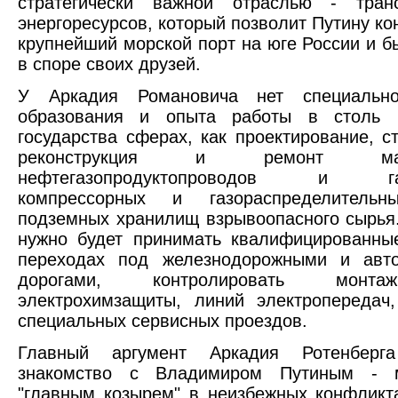
стратегически важной отраслью - транс
энергоресурсов, который позволит Путину ко
крупнейший морской порт на юге России и б
в споре своих друзей.
У Аркадия Романовича нет специально
образования и опыта работы в столь 
государства сферах, как проектирование, ст
реконструкция и ремонт магис
нефтегазопродуктопроводов и газ
компрессорных и газораспределительн
подземных хранилищ взрывоопасного сырья
нужно будет принимать квалифицированны
переходах под железнодорожными и авт
дорогами, контролировать монт
электрохимзащиты, линий электропередач
специальных сервисных проездов.
Главный аргумент Аркадия Ротенберг
знакомство с Владимиром Путиным - м
"главным козырем" в неизбежных конфликт