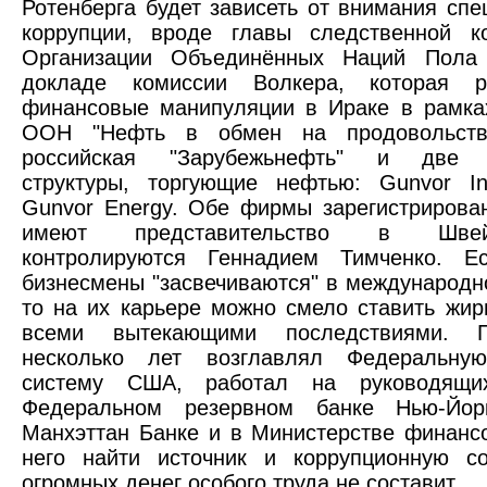
Ротенберга будет зависеть от внимания спе
коррупции, вроде главы следственной к
Организации Объединённых Наций Пола
докладе комиссии Волкера, которая р
финансовые манипуляции в Ираке в рамка
ООН "Нефть в обмен на продовольстви
российская "Зарубежьнефть" и две
структуры, торгующие нефтью: Gunvor Int
Gunvor Energy. Обе фирмы зарегистрирова
имеют представительство в Шве
контролируются Геннадием Тимченко. Е
бизнесмены "засвечиваются" в международн
то на их карьере можно смело ставить жир
всеми вытекающими последствиями. 
несколько лет возглавлял Федеральну
систему США, работал на руководящи
Федеральном резервном банке Нью-Йор
Манхэттан Банке и в Министерстве финан
него найти источник и коррупционную с
огромных денег особого труда не составит.