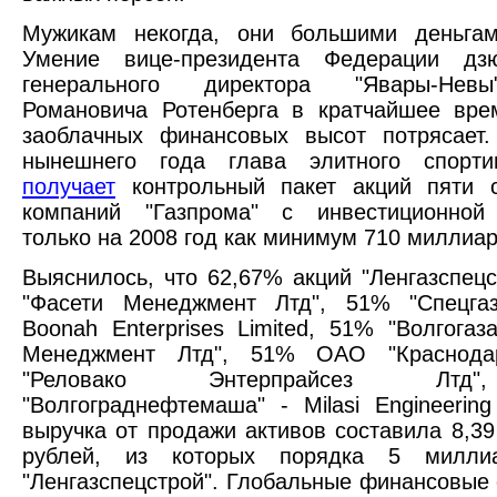
Мужикам некогда, они большими деньгам
Умение вице-президента Федерации дз
генерального директора "Явары-Нев
Романовича Ротенберга в кратчайшее вре
заоблачных финансовых высот потрясает.
нынешнего года глава элитного спорти
получает
контрольный пакет акций пяти с
компаний "Газпрома" с инвестиционной
только на 2008 год как минимум 710 миллиар
Выяснилось, что 62,67% акций "Ленгазспецс
"Фасети Менеджмент Лтд", 51% "Спецгаз
Boonah Enterprises Limited, 51% "Волгогаза
Менеджмент Лтд", 51% ОАО "Краснодар
"Реловако Энтерпрайсез Лтд
"Волгограднефтемаша" - Milasi Engineerin
выручка от продажи активов составила 8,3
рублей, из которых порядка 5 милли
"Ленгазспецстрой". Глобальные финансовые 