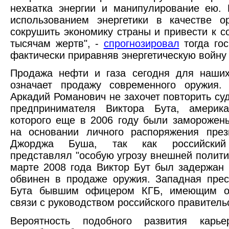
нехватка энергии и манипулирование ею.
использованием энергетики в качестве о
сокрушить экономику страны и привести к с
тысячам жертв", -
спрогнозировал
тогда гос
фактически приравняв энергетическую войну 
Продажа нефти и газа сегодня для наших
означает продажу современного оружия. 
Аркадий Романович не захочет повторить суд
предпринимателя Виктора Бута, америка
которого еще в 2006 году были заморожен
на основании личного распоряжения пре
Джорджа Буша, так как российский
представлял "особую угрозу внешней полити
марте 2008 года Виктор Бут был задержан 
обвинен в продаже оружия. Западная пре
Бута бывшим офицером КГБ, имеющим о
связи с руководством российского правитель
Вероятность подобного развития карь