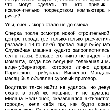
что могут сделать те, кто привык д
исключительно посредством компьютера 
ручки?
Увы, очень скоро стало не до смеха.
Сперва после осмотра новой строительно
центре города (ее только-только расчистили
развалин 18-го века) пропал вице-губернат
Служебная машина куда-то запропастилась
сел в такси. Больше его никто не видел – р
момента, когда все ведущие телеканалы м
вице-губернатора, которого лично допра
Парижского трибунала Винченцо Мандар
месяц был объявлен суровый приговор.
Водителя такси найти не удалось, но деву
ехала в этой же машине, и не думала 
Милана Бельчонок, оказавшаяся активистк
города», вела себя так, как будто сове
героическое. Она заявила, что готова была 