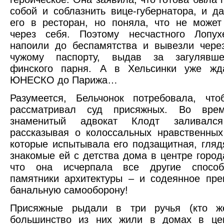
собой и соблазнить вице-губернатора, и д
его в ресторан, но поняла, что не может
через себя. Поэтому несчастного Лопух
напоили до беспамятства и вывезли чере
чужому паспорту, выдав за загулявше
финского парня. А в Хельсинки уже жд
ЮНЕСКО до Парижа…
Разумеется, Бельчонок потребовала, чт
рассматривал суд присяжных. Во врем
знаменитый адвокат Клодт заливался
рассказывая о колоссальных нравственных
которые испытывала его подзащитная, глядя
знакомые ей с детства дома в центре город
что она исчерпала все другие способ
памятники архитектуры – и содеянное пр
банальную самооборону!
Присяжные рыдали в три ручья (кто ж
большинство из них жили в домах в цен