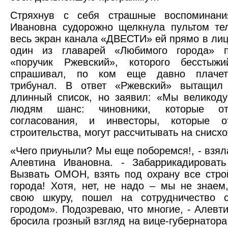
Стряхнув с себя страшные воспоминани
Ивановна судорожно щелкнула пультом те
весь экран канала «ДВЕСТИ» ей прямо в ли
один из главарей «Любимого города» 
«поручик Ржевский», которого бесстыж
спрашивал, по ком еще давно плачет
трибунал. В ответ «Ржевский» вытащил
длинный список, но заявил: «Мы великод
людям шанс: чиновники, которые от
согласования, и инвесторы, которые о
строительства, могут рассчитывать на снисх
«Чего приуныли? Мы еще поборемся!, - взяла
Алевтина Ивановна. - Забаррикадировать
Вызвать ОМОН, взять под охрану все стро
города! Хотя, нет, не надо – мы не знаем,
свою шкуру, пошел на сотрудничество
городом». Подозреваю, что многие, - Алевт
бросила грозный взгляд на вице-губернатора