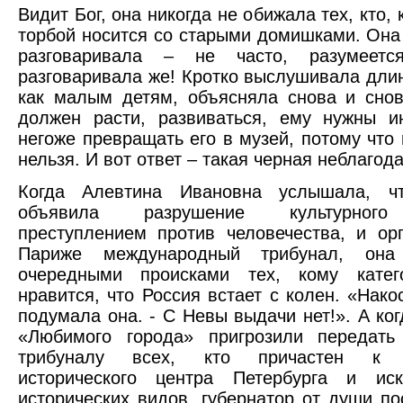
Видит Бог, она никогда не обижала тех, кто, 
торбой носится со старыми домишками. Она
разговаривала – не часто, разумеетс
разговаривала же! Кротко выслушивала дли
как малым детям, объясняла снова и снов
должен расти, развиваться, ему нужны и
негоже превращать его в музей, потому что 
нельзя. И вот ответ – такая черная неблаго
Когда Алевтина Ивановна услышала, 
объявила разрушение культурного
преступлением против человечества, и ор
Париже международный трибунал, она
очередными происками тех, кому катег
нравится, что Россия встает с колен. «Накос
подумала она. - С Невы выдачи нет!». А ког
«Любимого города» пригрозили передать
трибуналу всех, кто причастен к 
исторического центра Петербурга и ис
исторических видов, губернатор от души по