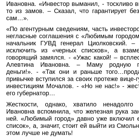
Ивановна. «Инвестор выманил, - тоскливо в
то из замов. – Сказал, что гарантирует без
сам…».
«По агентурным сведениям, часть инвестор
негласные соглашения с «Любимым городом
начальник ГУВД генерал Циолковский. –
исключить из «черных списков», а взам
говорящий замялся. - «Ужас какой! – вспле
Алевтина Ивановна. – Маму родную п
деньги!». - «Так они и раньше того…прод
привычке вступился за своих протеже вице-г
инвестициям Мочалов. - «Но не нас!» - жес
его губернатор…
Жесткости, однако, хватило ненадолго
Ивановна вспомнила, что железная рука за
ней. «Любимый город» давно уже включил 
список», а, значит, стоит ей выйти из Смоль
этом лучше не думать!