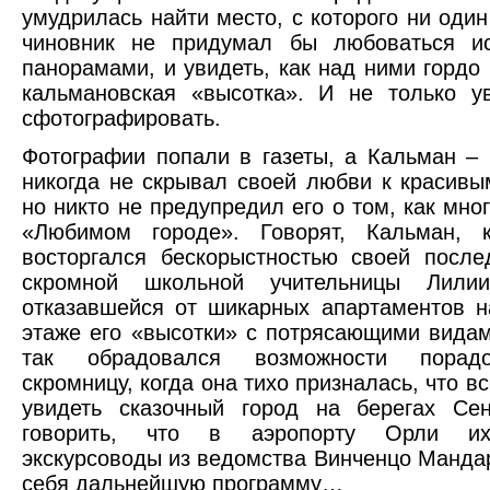
умудрилась найти место, с которого ни оди
чиновник не придумал бы любоваться ис
панорамами, и увидеть, как над ними гордо
кальмановская «высотка». И не только у
сфотографировать.
Фотографии попали в газеты, а Кальман –
никогда не скрывал своей любви к красив
но никто не предупредил его о том, как мно
«Любимом городе». Говорят, Кальман, к
восторгался бескорыстностью своей после
скромной школьной учительницы Лилии
отказавшейся от шикарных апартаментов 
этаже его «высотки» с потрясающими видам
так обрадовался возможности порад
скромницу, когда она тихо призналась, что в
увидеть сказочный город на берегах Се
говорить, что в аэропорту Орли их
экскурсоводы из ведомства Винченцо Мандар
себя дальнейшую программу…