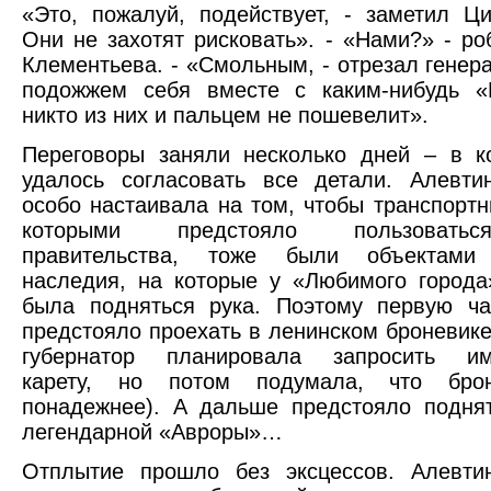
«Это, пожалуй, подействует, - заметил Ци
Они не захотят рисковать». - «Нами?» - ро
Клементьева. - «Смольным, - отрезал генера
подожжем себя вместе с каким-нибудь «
никто из них и пальцем не пошевелит».
Переговоры заняли несколько дней – в к
удалось согласовать все детали. Алевти
особо настаивала на том, чтобы транспортн
которыми предстояло пользовать
правительства, тоже были объектами 
наследия, на которые у «Любимого город
была подняться рука. Поэтому первую ча
предстояло проехать в ленинском броневике
губернатор планировала запросить им
карету, но потом подумала, что брон
понадежнее). А дальше предстояло подня
легендарной «Авроры»…
Отплытие прошло без эксцессов. Алевти