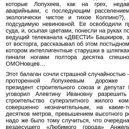
которые Лопухеев, как на грех, неда
аварийными, с последующим расселение
экологически чистое и тихое Колпино?),
подсудимую невиновной. Ее освободили п
суда, и, осыпая цветами, понесли на руках п
ведущий телеканала «ДВЕСТИ» Башкиров, 
от восторга, рассказывал об этом постыдном
котором интеллигентные старушки в шляпках
пинали ногами полтора десятка спешн
ОМОНовцев…
Этот балаган сочли страшной случайностью –
проторенной Лопухеевым дорожке п
президент строительного союза и депутат
уговорил Алевтину Ивановну разрешит
строительство суперэлитного жилого ко
совершенно незначительным, на какие-т
десятков метров, превышением высотного р
надо же было тому случиться, что очередна
вездесущего «Любимого города» Анжел