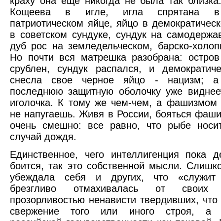
краху она еще никогда не была так близка
Кощеева в игле, игла спрятана в
патриотическом яйце, яйцо в демократическо
в советском сундуке, сундук на самодержа
дуб рос на земледельческом, барско-холоп
Но почти вся матрешка разобрана: остров
срублен, сундук распался, и демократич
снесла свое черное яйцо - нацизм; а
последнюю защитную оболочку уже виднее
иголочка. К тому же чем-чем, а фашизмом 
не напугаешь. Живя в России, бояться фаши
очень смешно: все равно, что рыбе носи
случай дождя.
Единственное, чего интеллигенция пока д
боится, так это собственной мысли. Слишк
убеждала себя и других, что «служит
брезгливо отмахивалась от своих
прозорливостью ненависти твердивших, что 
свержение того или иного строя, а у