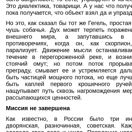
Это диалектика, товарищи. А у нас что полу
пока получается, что объект взял да и упраз
Но это, как сказал бы тот же Гегель, проста
чушь собачья. Дух может терпеть поражен
внешнего мира, а запутавшись в с
противоречиях, когда он, как скорпио
парализует. Движение мысли останавлива
течение в перегороженной реке, и возни
стоячий омут; но потом поток прорыва
преграду, смывает ее и устремляется да
быть частицей мощного потока, но еще луч
быть каплей первого крошечного ручей
нащупывает путь сквозь нагромождения ме
рассыпающихся ценностей.
Миссия не завершена
Как известно, в России было три инт
дворянская, разночинная, советская. Ка