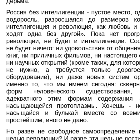
дерьма.
Россия без интеллигенции - пустое место, о
водоросль, разросшаяся до размеров ко
интеллигенция и революция, как любовь и 
ходят одна без другой». Пока нет прог
революции, не будет и интеллигенции. Соо
не будет ничего: ни удовольствия от общени
книг, ни приличных фильмов, ни настоящего 
ни научных открытий (кроме таких, для кото
не нужно, а требуется только дорого
оборудование), ни даже новых систем ор
именно то, что мы имеем сегодня: сквер
форм человеческого существования
адекватного этим формам содержания 
насыщающейся протоплазмы. Хочешь - н
насыщайся и булькай вместе со всеми
простейшим, иного не дано.
Но разве не свободное самоопределение 
целью революции? И разве эта цель не дости