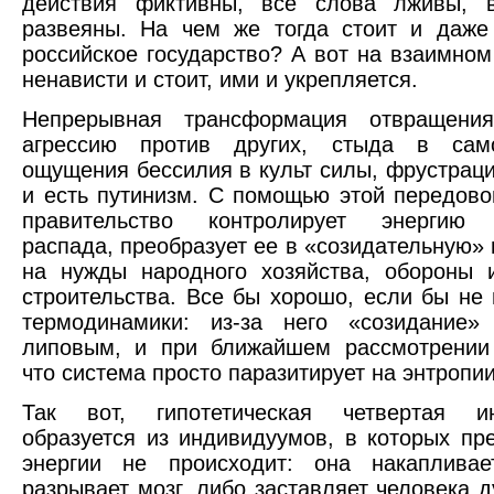
действия фиктивны, все слова лживы, 
развеяны. На чем же тогда стоит и даже
российское государство? А вот на взаимном
ненависти и стоит, ими и укрепляется.
Непрерывная трансформация отвращени
агрессию против других, стыда в само
ощущения бессилия в культ силы, фрустрац
и есть путинизм. С помощью этой передово
правительство контролирует энергию 
распада, преобразует ее в «созидательную» 
на нужды народного хозяйства, обороны 
строительства. Все бы хорошо, если бы не 
термодинамики: из-за него «созидание» 
липовым, и при ближайшем рассмотрении 
что система просто паразитирует на энтропии
Так вот, гипотетическая четвертая ин
образуется из индивидуумов, в которых пр
энергии не происходит: она накаплива
разрывает мозг, либо заставляет человека д