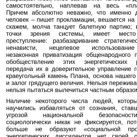
самостоятельно, наплевав на весь «пл
Причем абсолютно неважно, что именно д
человек – пишет прокламации, вешается на 
скажем, молча танцует балетную партию; 
точки зрения системы, имеет место
преступление: разбазаривание стратегиче
ненависти, нецелевое использование
незаконная приватизация общенародного 
обобществление этих энергетических 
передача их в доверительное управление г
краеугольный камень Плана, основа нашего
и залог грядущего величия. Нельзя пережива
нельзя пытаться вылечиться частным образо
Наличие некоторого числа людей, котор
научились избавляться от сознания, став
угрозой национальной безопаснос
социологически никак не фиксируется, по
больше не образуют «социальной про
энергетических диссидентов нет своей о