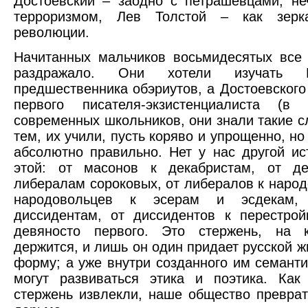
Достоевский – заодно с петрашевцами, н
терроризмом, Лев Толстой – как зерк
революции.
Начитанных мальчиков восьмидесятых все
раздражало. Они хотели изучать 
предшественника обэриутов, а Достоевского 
первого писателя-экзистенциалиста (в
современных школьников, они знали такие с
тем, их учили, пусть коряво и упрощенно, но
абсолютно правильно. Нет у нас другой ис
этой: от масонов к декабристам, от де
либералам сороковых, от либералов к народ
народовольцев к эсерам и эсдекам
диссидентам, от диссидентов к перестрой
девяносто первого. Это стержень, на 
держится, и лишь он один придает русской ж
форму; а уже внутри созданного им семанти
могут развиваться этика и поэтика. Как
стержень извлекли, наше общество преврат