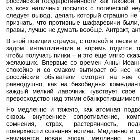
российской государственности как таковой. 
из всех наличных посылок с логической н
следует вывод, делать который страшно не 
признать, что противные шафаревичи были,
правы, лучше не думать вообще. Антракт, ан
В этой позиции страуса, с головой в песке 
задом, интеллигенция и впрямь годится т
чтобы получать пинки – и это еще мягко сказ
желающих. Впервые со времен Анны Иоанн
спокойно и со смаком вытирает об нее н
российские обыватели смотрят на нее с
равнодушно, как на безобидных комедиан
каждый мелкий лавочник чувствует свое 
превосходство над этими обанкротившимися
Но медленно и тяжело, как атомная подв
сквозь внутреннее сопротивление, ком
сомнения, страх, растерянность, под
поверхности сознания истина. Медленно и с
начинается новая эпоха, медленно, но 