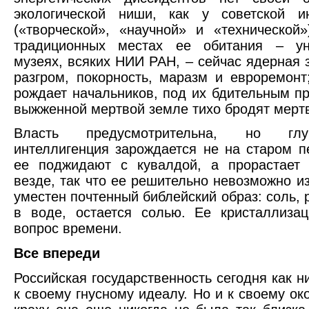
экологической ниши, как у советской ин
(«творческой», «научной» и «технической
традиционных местах ее обитания – уни
музеях, всяких НИИ РАН, – сейчас ядерная 
разгром, покорность, маразм и евроремонт
рождает начальников, под их бдительным п
выжженной мертвой земле тихо бродят мер
Власть предусмотрительна, но гл
интеллигенция зарождается не на старом п
ее поджидают с кувалдой, а прорастает 
везде, так что ее решительно невозможно из
уместен почтенный библейский образ: соль, 
в воде, остается солью. Ее кристаллиза
вопрос времени.
Все впереди
Российская государственность сегодня как н
к своему гнусному идеалу. Но и к своему ок