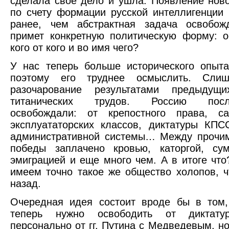
сделала свое дело и ушла. Появление ново
по счету формации русской интеллигенции
ранее, чем абстрактная задача освобож
примет конкретную политическую форму: 
кого от кого и во имя чего?
У нас теперь больше исторического опыт
поэтому его труднее осмыслить. Слиш
разочарование результатами предыдущи
титанических трудов. Россию после
освобождали: от крепостного права, са
эксплуататорских классов, диктатуры КПС
административной системы… Между прочим
победы заплачено кровью, каторгой, сум
эмиграцией и еще много чем. А в итоге что
имеем точно такое же общество холопов, ч
назад.
Очередная идея состоит вроде бы в том,
теперь нужно освободить от дикта
персонально от гг. Путина с Медведевым, но