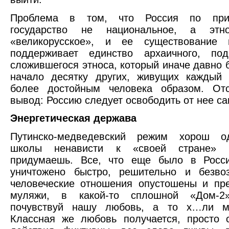
Проблема в том, что Россия по при
государство не национальное, а этнок
«великорусское», и ее существование и
поддерживает единство архаичного, по
сложившегося этноса, который иначе давно б
начало десятку других, живущих каждый 
более достойным человека образом. От
вывод: Россию следует освободить от нее са
Энергетическая держава
Путинско-медведевский режим хорош о
школы ненависти к «своей стране» 
придумаешь. Все, что еще было в Росси
уничтожено быстро, решительно и безвоз
человеческие отношения опустошены и пр
муляжи, в какой-то сплошной «Дом-2
почувствуй нашу любовь, а то х…ли м
Классная же любовь получается, просто с