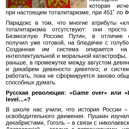
которая исче
при настоящем тоталитаризме, при 451˚ по Ф
Парадокс в том, что многие атрибуты «кл
тоталитаризма отсутствуют: они прост
Безмозглую Россию Путин, в отличие 
получил уже готовой, на блюдечке с голубо
Созданная им система опирается на 
интеллектуальной и моральной катастрофы,
раньше, в промежутке между августом девян
и декабрем девяносто девятого; и систе
работать, пока не сформируется заново общ
способных думать.
Русская революция: «Game over» или «
level...»?
В школе нас учили, что история России –
освободительного движения. Пушкин изучал
декабристами, Гоголь – в связи с николаевс