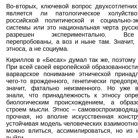
Во-вторых, ключевой вопрос двухсотлетних
является ли патологическое холуйств
российской политической и социально-эк
системы или это национальная черта русск
разрешен экспериментально. Вс
перепробованы, а воз и ныне там. Значит, 
этноса, а не социума.
Кириллов в «Бесах» думал так же, поэтому 
При всей своей европейской образованности
варварское понимание этнической принад
чего-то врожденного, генетически предопре
значит, фатально неизменного. Но уже в
знали, что принадлежность к этносу опр
биологическим происхождением, а обра
строем мысли. Этнос – самовоспроизводящ
прочная, но вполне искусственная констр
устойчивая модель человеческих взаимоотно
можно влиться, ассимилироваться, но из
выйти.