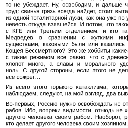
то не убеждает. Ну, освободим, и дальше 
труд: свинья грязь всегда найдет, стоит вы
из одной тоталитарной лужи, как она уже по 
невесть откуда взявшейся. И потом, что так
с КГБ или Третьим отделением, и кто та
Медведев в сравнении с жуткими инф
существами, каковыми были или казались 
Кощея Бессмертного? Это же хоббиты какие-
с таким режимом все равно, что с древес
хлопот много, а славы и морального удо
ноль. С другой стороны, если этого не дел
все сожрет…
Из всего этого горького катаклизма, кото
наблюдаем, следуют, на мой взгляд, два выв
Во-первых, Россию нужно освобождать не от 
рабов. Ибо, вопреки видимости, отнюдь не х
другого человека своим рабом. Наоборот, ра
кто делает другого человека своим хозяином.