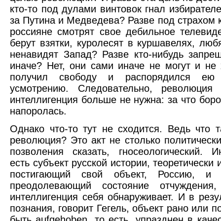
кто-то под дулами винтовок гнал избирателе
за Путина и Медведева? Разве под страхом к
россияне смотрят свое дебильное телевид
берут взятки, куролесят в куршавелях, люб
ненавидят Запад? Разве кто-нибудь запре
иначе? Нет, они сами иначе не могут и не 
получил свободу и распорядился ею
усмотрению. Следовательно, революция 
интеллигенция больше не нужна: за что боро
напоролась.
Однако что-то тут не сходится. Ведь что т
революция? Это акт не столько политический
позволения сказать, гносеологический. И
есть субъект русской истории, теоретически 
постигающий свой объект, Россию, и
преодолевающий состояние отчуждения
интеллигенция себя обнаруживает. И в резул
познания, говорит Гегель, объект рано или 
быть aufgehoben, то есть, упразднен в каче