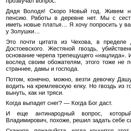
прозвучал вопрос.
Дядя Володя! Скоро Новый год. Живем н
пенсию. Работы в деревне нет. Мы с сес
иметь новые платья… Я хочу попросить у вас
у Золушки…
Это почти цитата из Чехова, в пределе 
Достоевского. Жестяной гвоздь, убийстве
основание черепа трепещущего «нацлида». И
вослед своим обожателям, этого тоже не 
страннее, дамы и господа.
Потом, конечно, можно, везти девочку Даш
водить на кремлевскую елку. Но гвоздь из г
вынуть, как ни тряси.
Когда выпадет снег? — Когда Бог даст.
И еще антинародный вопрос, которы
Владимирович, похоже, решил задать себе с
Скажите, пожалуйста, когда кончится этот