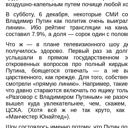
воздушно-капельным путем почище любой х
В субботу, 6 декабря, некоторые СМИ со
Владимир Путин как политик очень выигра
линии». Ибо рейтинг трансляции на кана
составил 7.9%, а доля — сорок один с полов
Что ж — в плане телевизионного шоу де
получилось здорово. Первый раз за дол
услышали в прямом государственном э
откровенных вопросов про полный кирдык
Путина, боящегося отвечать — а не в
царственного, как прежде. Для того, собстве
смотрели «прямую линию». Например, такие 
что давно стараются включать по ящику толь
«Разговор с Владимиром Путиным» не разо
вышел куда увлекательнее, чем, скажем
ЦСКА. (Хотя всё ж не так круто, как
«Манчестер Юнайтед»).
Шоу состоялось именно потому, что Путин п