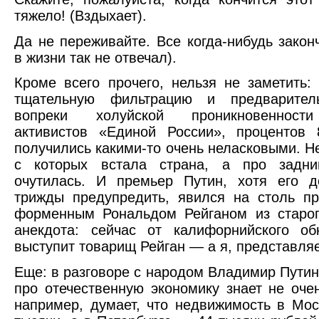
тяжело! (Вздыхает).
Да не переживайте. Все когда-нибудь законч
в жизни так не отвечал).
Кроме всего прочего, нельзя не заметить:
тщательную фильтрацию и предварител
вопреки холуйской проникновенност
активистов «Единой России», процентов 
получились какими-то очень неласковыми. Не
с которых встала страна, а про задни
очутилась. И премьер Путин, хотя его 
трижды предупредить, явился на столь п
форменным Рональдом Рейганом из старог
анекдота: сейчас от калифорнийского об
выступит товарищ Рейган — а я, представляет
Еще: в разговоре с народом Владимир Путин 
про отечественную экономику знает не очен
например, думает, что недвижимость в Мос