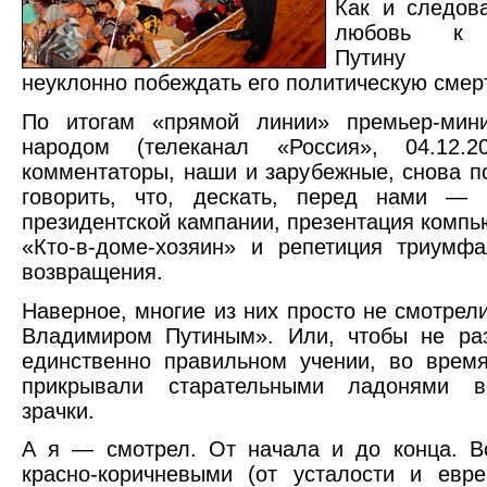
Как и следов
любовь к 
Путину пр
неуклонно побеждать его политическую смер
По итогам «прямой линии» премьер-мин
народом (телеканал «Россия», 04.12.2
комментаторы, наши и зарубежные, снова п
говорить, что, дескать, перед нами — 
президентской кампании, презентация компь
«Кто-в-доме-хозяин» и репетиция триумф
возвращения.
Наверное, многие из них просто не смотрели
Владимиром Путиным». Или, чтобы не раз
единственно правильном учении, во врем
прикрывали старательными ладонями в
зрачки.
А я — смотрел. От начала и до конца. В
красно-коричневыми (от усталости и евре