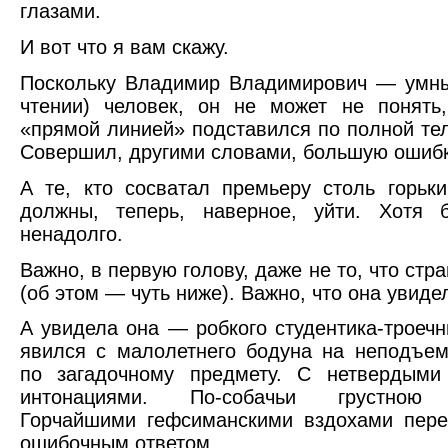
глазами.
И вот что я вам скажу.
Поскольку Владимир Владимирович — умны
чтении) человек, он не может не понять
«прямой линией» подставился по полной те
Совершил, другими словами, большую ошибк
А те, кто сосватал премьеру столь горь
должны, теперь, наверное, уйти. Хотя 
ненадолго.
Важно, в первую голову, даже не то, что ст
(об этом — чуть ниже). Важно, что она увиде
А увидела она — робкого студентика-троечн
явился с малолетнего бодуна на неподъе
по загадочному предмету. С нетвердыми
интонациями. По-собачьи грустною 
Горчайшими гефсиманскими вздохами пере
ошибочным ответом.