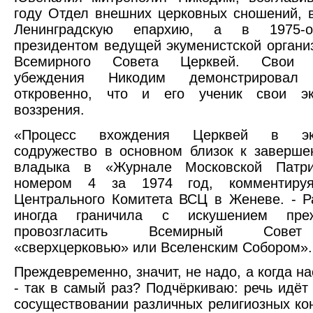
году Отдел внешних церковных сношений, в
Ленинградскую епархию, а в 1975-
президентом ведущей экуменистской органи
Всемирного Совета Церквей. Свои р
убеждения Никодим демонстрирова
откровенно, что и его ученик свои эк
воззрения.
«Процесс вхождения Церквей в эку
содружество в основном близок к заверш
владыка в «Журнале Московской Патри
номером 4 за 1974 год, комментируя
Центрального Комитета ВСЦ в Женеве. - Р
иногда граничила с искушением преж
провозгласить Всемирный Сове
«сверхцерковью» или Вселенским Собором».
Преждевременно, значит, не надо, а когда н
- так в самый раз? Подчёркиваю: речь идёт
сосуществовании различных религиозных ко