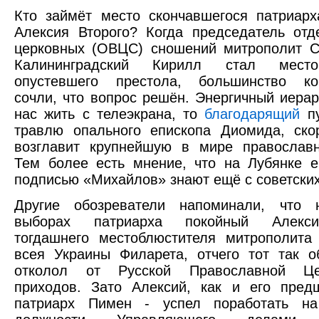
Кто займёт место скончавшегося патриар
Алексия Второго? Когда председатель от
церковных (ОВЦС) сношений митрополит С
Калининградский Кирилл стал местоб
опустевшего престола, большинство ко
сочли, что вопрос решён. Энергичный иерар
нас жить с телеэкрана, то
благодарящий
пу
травлю опального епископа Диомида, ско
возглавит крупнейшую в мире православн
Тем более есть мнение, что на Лубянке е
подписью «Михайлов» знают ещё с советски
Другие обозреватели напоминали, что
выборах патриарха покойный Алекс
тогдашнего местоблюстителя митрополита
всея Украины Филарета, отчего тот так о
отколол от Русской Православной Це
приходов. Зато Алексий, как и его пред
патриарх Пимен - успел поработать н