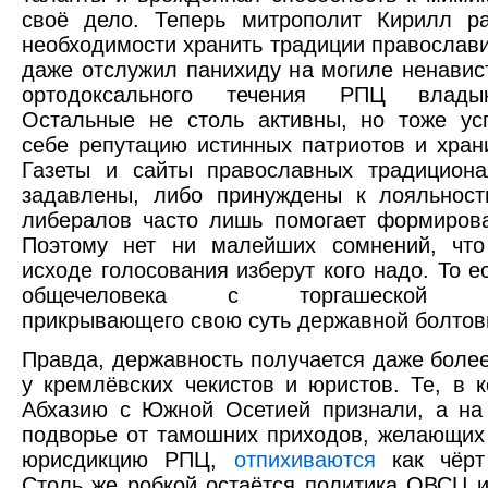
своё дело. Теперь митрополит Кирилл ра
необходимости хранить традиции православ
даже отслужил панихиду на могиле ненавис
ортодоксального течения РПЦ влады
Остальные не столь активны, но тоже ус
себе репутацию истинных патриотов и хран
Газеты и сайты православных традициона
задавлены, либо принуждены к лояльност
либералов часто лишь помогает формиров
Поэтому нет ни малейших сомнений, чт
исходе голосования изберут кого надо. То е
общечеловека с торгашеской пси
прикрывающего свою суть державной болтов
Правда, державность получается даже более
у кремлёвских чекистов и юристов. Те, в к
Абхазию с Южной Осетией признали, а на
подворье от тамошних приходов, желающих
юрисдикцию РПЦ,
отпихиваются
как чёрт
Столь же робкой остаётся политика ОВСЦ и