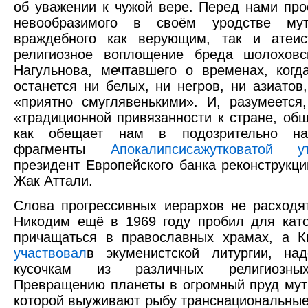
об уважении к чужой вере. Перед нами про
невообразимого в своём уродстве мут
враждебного как верующим, так и атеис
религиозное воплощение бреда шолоховс
Нагульнова, мечтавшего о временах, ког
останется ни белых, ни негров, ни азиатов,
«приятно смуглявенькими». И, разумеетс
«традиционной привязанности к стране, общ
как обещает нам в подозрительно на
фрагменты
Апокалипсиса
жутковатой ут
президент Европейского банка реконструкци
Жак Аттали.
Слова прогрессивных иерархов не расходя
Никодим ещё в 1969 году пробил для кат
причащаться в православных храмах, а К
участвовал
в экуменистской литургии, над
кусочкам из различных религиозны
Превращению планеты в огромный пруд мут
которой выуживают рыбу транснациональные