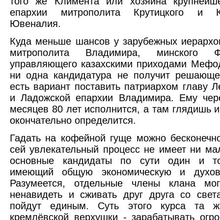
того же Климента или хозяина крупнейш
епархии митрополита Крутицкого и Ко
Ювеналия.
Куда меньше шансов у зарубежных иерархов
митрополита Владимира, минского 
управляющего казахскими приходами Мефо
ни одна кандидатура не получит решающе
есть вариант поставить патриархом главу Л
и Ладожской епархии Владимира. Ему чер
месяцев 80 лет исполнится, а там глядишь и
окончательно определится.
Гадать на кофейной гуще можно бесконечн
сей увлекательный процесс не имеет ни ма
основные кандидаты по сути один и т
имеющий общую экономическую и духов
Разумеется, отдельные члены клана мог
ненавидеть и сживать друг друга со свет
пойдут единым. Суть этого курса та 
кремлёвской верхушки - зарабатывать огр