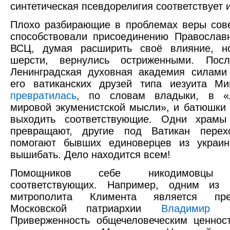
синтетическая псевдорелигия соответствует 
Плохо разбирающие в проблемах веры сов
способствовали присоединению Православ
ВСЦ, думая расширить своё влияние, н
шерсти, вернулись остриженными. Пос
Ленинградская духовная академия силами
его ватиканских друзей типа иезуита Ми
превратилась
, по словам владыки, в «
мировой экуменистской мысли», и батюшки 
выходить соответствующие. Одни храм
превращают, другие под Ватикан перехо
помогают бывших единоверцев из украин
вышибать. Дело находится всем!
Помощников себе никодимовцы 
соответствующих. Например, одним из 
митрополита Климента является пресс
Московской патриархии
Владимир В
Приверженность общечеловеческим ценнос