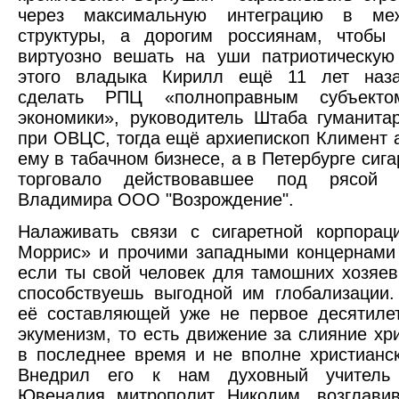
через максимальную интеграцию в меж
структуры, а дорогим россиянам, чтобы 
виртуозно вешать на уши патриотическую
этого владыка Кирилл ещё 11 лет на
сделать РПЦ «полноправным субъекто
экономики», руководитель Штаба гуманит
при ОВЦС, тогда ещё архиепископ Климент 
ему в табачном бизнесе, а в Петербурге сиг
торговало действовавшее под рясой м
Владимира ООО "Возрождение".
Налаживать связи с сигаретной корпорац
Моррис» и прочими западными концернами
если ты свой человек для тамошних хозяев
способствуешь выгодной им глобализации.
её составляющей уже не первое десятиле
экуменизм, то есть движение за слияние хри
в последнее время и не вполне христианск
Внедрил его к нам духовный учитель
Ювеналия митрополит Никодим, возглави