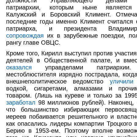
должности Управляющего делами М
патриархии, которым ныне является 
Калужский и Боровский Климент. Отмеча
последние годы именно Климент считался
патриарха, и президента Владими
сопровождая
их в зарубежные поездки, по
рангу главе ОВЦС.
Кроме того, Кирилл выступил против участия
деятелей в Общественной палате, и вмес
оказался
управделами патриархии. 
местоблюстителя изрядно пострадала, когд
внешнеполитическое ведомство
уличили
водкой, сигаретами, алмазами и проч
товаром. (Лишь на куреве и только за 1995-
заработал
98 миллионов рублей). Наконец, 
что большинство избирающих первосвя
иереев побаивается решительного и властн
как опасались лидеры компартии Троцкого в
Берию в 1953-ем. Поэтому вполне возмож