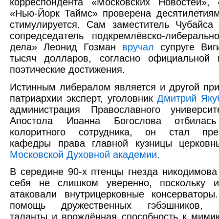
корреспондента «Московских Новостей», 
«Нью-Йорк Таймс» проверена десятилетия
стимулируется. Сам заместитель Чубайса
сопредседатель подкремлёвско-либеральн
дела» Леонид Гозман
вручал
супруге Виг
тысяч долларов, согласно официальной 
поэтические достижения.
Истинным либералом является и другой пр
патриархии эксперт, уголовник
Дмитрий Яку
администрация Православного университ
Апостола Иоанна Богослова отбилас
колоритного сотрудника, он стал пре
кафедры права главной кузницы церковн
Московской Духовной академии
.
В середине 90-х птенцы гнезда никодимова
себя не слишком уверенно, поскольку и
атаковали внутрицерковные консерваторы
помощь дружественных гэбэшников, ин
таланты и врождённая способность к мими