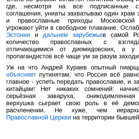
где, несмотря на все подписанные с
соглашения, униаты захватываю один храм з
и православные приходы Московской 
угрожают уйти в свободное плавание. Ослаб
Эстонии
и
дальнем зарубежье
в самой Ро
количество православных с взгля
отличающимися от диомидовских, а у 
пропагандистов всё чаще ум за разум заходи
Уж на что Андрей Кураев опытный пиарщи
объясняет
путинятам, что Россия всё равн
главное - успеть передать православие, и з
китайцам! Нет никаких сомнений: начни
серьёзная заваруха, оникодимленная
верхушка сыграет свою роль в её демо
расчленении. Не хуже, чем иера
Православной Церкви
на территории бывшей