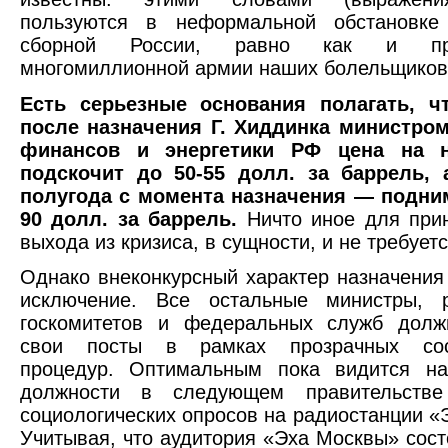
пользуются в неформальной обстановке
сборной России, равно как и пре
многомиллионной армии наших болельщиков
Есть серьезные основания полагать, ч
после назначения Г. Хиддинка министром
финансов и энергетики РФ цена на н
подскочит до 50-55 долл. за баррель, 
полугода с момента назначения — подним
90 долл. за баррель.
Ничто иное для при
выхода из кризиса, в сущности, и не требуетс
Однако внеконкурсный характер назначени
исключение. Все остальные министры, р
госкомитетов и федеральных служб долж
свои посты в рамках прозрачных сост
процедур. Оптимальным пока видится на
должности в следующем правительстве
социологических опросов на радиостанции «
Учитывая, что аудитория «Эха Москвы» сост