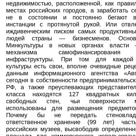
недвижимостью, расположенной, как прави
местах российских городов, а заработать с
не в состоянии и постоянно бегают в
инстанции с протянутой рукой. Или отвл
иждивенческим писком самых продуктивны
людей страны — бизнесменов. Основ
Минкультуры в новых органах власти 
механизма самофинансирования к
инфраструктуры. При том для каждой 
культуры есть свои, вполне очевидные реце
данным информационного агентства «Авг
сегодня в собственности предпринимательск
РФ, а также преуспевающих представител
класса находятся 127 квадратных кил
свободных стен, чьи поверхности 
использованы для размещения предметов
Почему бы не передать стеновлад
ответственное хранение (99 лет) част
российских музеев, высвободив определен
площади для коммерческого использован