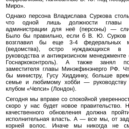
Миро».
Однако персона Владислава Суркова стол
что одной лишь должности главы к
администрации для неё (персоны) — сл
Было бы правильно, если б В. Ю. Сурков
возглавил бы еще 3-4 федеральных ми
(ведомства), остро нуждающихся в о
руководства и антикризисном менеджменте (
Госнаркоконтроль). А также занял по
заместителя главы Минэкфинэнерго РФ. Ч
бы министру, Гусу Хиддинку, больше вре
семье и любимому хобби — руководству
клубом «Челси» (Лондон).
Сегодня мы вправе со спокойной уверенност
скоро у нас будет новое правительство. 
качественного обновления должна пройт
исполнительная власть. А — все мы, от зад
корней волос. Иначе мы никогда не с