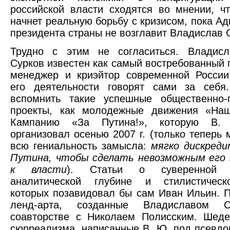
российской власти сходятся во мнении, ч
начнет реальную борьбу с кризисом, пока А
президента страны не возглавит Владислав 
Трудно с этим не согласиться. Владис
Сурков известен как самый востребованный 
менеджер и криэйтор современной России
его деятельности говорят сами за себя.
вспомнить такие успешные общественно-п
проекты, как молодежные движения «На
Кампанию «За Путина!», которую В.
организовал осенью 2007 г. (только теперь
всю гениальность замысла:
мягко дискред
Путина, чтобы сделать невозможным его 
к власти
). Статьи о суверенной д
аналитической глубине и стилистическ
которых позавидовал бы сам Иван Ильин. 
ленд-арта, созданные Владиславом 
соавторстве с Николаем Полисским. Шеде
сюрреализма, написанные В. Ю. под псевд