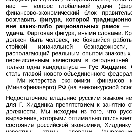
нас — вопрос глобальной удачи (фарт
финансово-экономический блок правитель
возглавить
фигура, которой традиционн
вне каких-либо рациональных рамок — 
удача.
Фартовая фигура, иными словами. Кро
должен быть человек, не боящийся работ
стойкой изначальной безнадежност
располагающий реальным опытом знаковых
перечисленным качествам в сегодняшней 
только одна кандидатура —
Гус Хиддинк
.
стать главой нового объединенного федерал
— Министерства экономики, финансов и
(Минэкфинэнерго) РФ (на внеконкурсной осно
Недостаточное владение русским языком не
для Г. Хиддинка препятствием к занятию о
должности. Мы исходим из того, что рус
выражения, которыми оптимально описывае
состояние российской экономики, Хиддинк
известны: этими словами (выражени