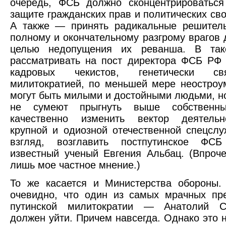
очередь, ФСБ должно сконцентрироваться
защите гражданских прав и политических сво
А также — принять радикальные решител
полному и окончательному разгрому врагов 
целью недопущения их реванша. В так
рассматривать на пост директора ФСБ РФ
кадровых чекистов, генетически с
милитократией, по меньшей мере неостроу
могут быть милыми и достойными людьми, но
не сумеют прыгнуть выше собственн
качественно изменить вектор деятель
крупной и одиозной отечественной спецсл
взгляд, возглавить постпутинское ФС
известный ученый Евгения Альбац. (Впроче
лишь мое частное мнение.)
То же касается и Министерства обороны.
очевидно, что один из самых мрачных пр
путинской милитократии — Анатолий 
должен уйти. Причем навсегда. Однако это н