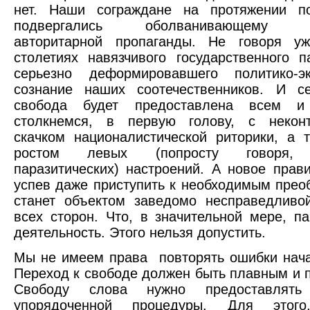
нет. Наши сограждане на протяжении п
подвергались оболванивающему во
авторитарной пропаганды. Не говоря у
столетиях навязчивого государственного п
серьезно деформировавшего политико-эк
сознание наших соотечественников. И се
свобода будет предоставлена всем и
столкнемся, в первую голову, с некон
скачком националистической риторики, а 
ростом левых (попросту говоря, 
паразитических) настроений. А новое прави
успев даже приступить к необходимым прео
станет объектом заведомо несправедливо
всех сторон. Что, в значительной мере, па
деятельность. Этого нельзя допустить.
Мы не имеем права повторять ошибки начал
Переход к свободе должен быть плавным и 
Свободу слова нужно предоставлят
упорядоченной процедуры. Для этого,