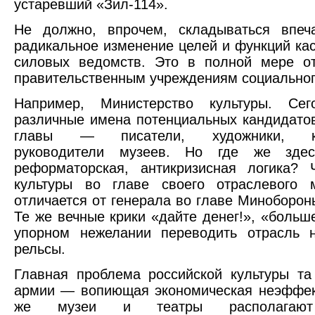
устаревший «Зил-114».
Не должно, впрочем, складываться впеча
радикальное изменение целей и функций кас
силовых ведомств. Это в полной мере от
правительственным учреждениям социальног
Например, Министерство культуры. Сег
различные имена потенциальных кандидатов
главы — писатели, художники, ко
руководители музеев. Но где же здес
реформаторская, антикризисная логика? 
культуры во главе своего отраслевого м
отличается от генерала во главе Миноборон
Те же вечные крики «дайте денег!», «больше
упорном нежелании переводить отрасль 
рельсы.
Главная проблема российской культуры та
армии — вопиющая экономическая неэффек
же музеи и театры располагают