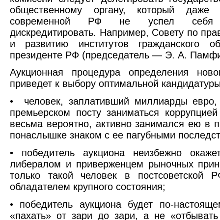
общественному органу, который даже 
современной РФ не успел себя 
дискредитировать. Например, Совету по пра
и развитию институтов гражданского о
президенте РФ (председатель — Э. А. Памф
Аукционная процедура определения ново
приведет к выбору оптимальной кандидатуры
• человек, заплативший миллиарды евро,
премьерском посту заниматься коррупцие
весьма вероятно, активно занимался ею в 
понаслышке знаком с ее пагубными последс
• победитель аукциона неизбежно окаже
либералом и приверженцем рыночных прин
только такой человек в постсоветской Р
обладателем крупного состояния;
• победитель аукциона будет по-настояще
«пахать» от зари до зари, а не «отбывать