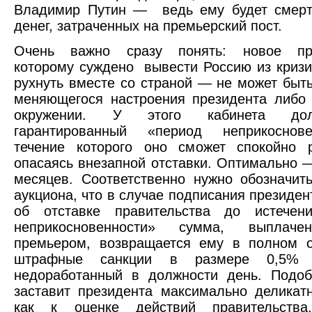
Владимир Путин — ведь ему будет смерт
денег, затраченных на премьерский пост.
Очень важно сразу понять: новое пра
которому суждено вывести Россию из криз
рухнуть вместе со страной — не может быт
меняющегося настроения президента либо 
окружении. У этого кабинета до
гарантированный «период неприкоснов
течение которого оно сможет спокойно р
опасаясь внезапной отставки. Оптимально —
месяцев. Соответственно нужно обозначит
аукциона, что в случае подписания президен
об отставке правительства до истечен
неприкосновенности» сумма, выплаче
премьером, возвращается ему в полном 
штрафные санкции в размере 0,5%
недоработанный в должности день. Подоб
заставит президента максимально деликат
как к оценке действий правительств