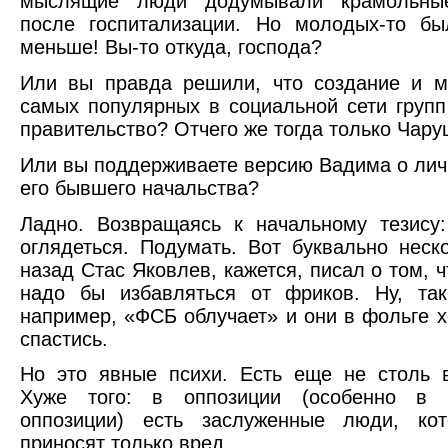
мыслящие люди додумывали крамольны
после госпитализации. Но молодых-то бы
меньше! Вы-то откуда, господа?
Или вы правда решили, что создание и м
самых популярных в социальной сети групп
правительство? Отчего же тогда только Чар
Или вы поддерживаете версию Вадима о лич
его бывшего начальства?
Ладно. Возвращаясь к начальному тезису
оглядеться. Подумать. Вот буквально неск
назад Стас Яковлев, кажется, писал о том, 
надо бы избавляться от фриков. Ну, так
например, «ФСБ облучает» и они в фольге х
спастись.
Но это явные психи. Есть еще не столь 
Хуже того: в оппозиции (особенно в 
оппозиции) есть заслуженные люди, ко
приносят только вред.