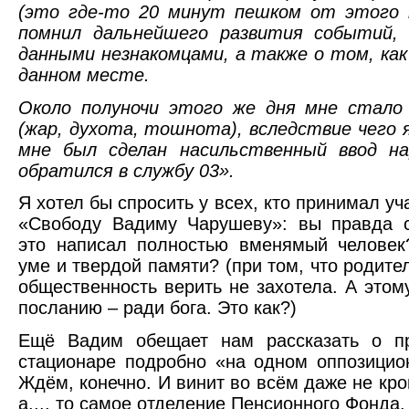
(это где-то 20 минут пешком от этого 
помнил дальнейшего развития событий, 
данными незнакомцами, а также о том, как 
данном месте.
Около полуночи этого же дня мне стало 
(жар, духота, тошнота), вследствие чего 
мне был сделан насильственный ввод на
обратился в службу 03».
Я хотел бы спросить у всех, кто принимал уч
«Свободу Вадиму Чарушеву»: вы правда с
это написал полностью вменямый человек
уме и твердой памяти? (при том, что родите
общественность верить не захотела. А этом
посланию – ради бога. Это как?)
Ещё Вадим обещает нам рассказать о п
стационаре подробно «на одном оппозицио
Ждём, конечно. И винит во всём даже не кро
а.... то самое отделение Пенсионного Фонда.