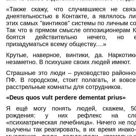
«Также скажу, что случившиеся не свя
днеятельностью в Контакте, а являлось л
этих самых "винтиков" системы по личным с
Так что в прямом смысле оппозиционерам К
боятся действительно нечего, но 
призадуматься всему обществу....»
Крутые, наверное, винтики, да. Наркоти
незаметно. В психушке своих людей имеют.
Страшные это люди – руководство районно
ПФ. В городском, стоит полагать, и вовс
расстрельные комнаты для сотрудников.
«Deus quos vult perdere dementat prius»
Я ещё могу понять людей, скажем, 50
рождения: у них рефлекс на слов
«психиатрическая лечебница». Ничего не по
выучены так реагировать, в их время инако-