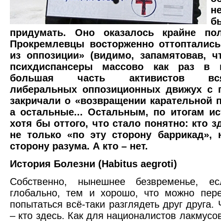
н
б
придумать. Оно оказалось крайне пол
Прокремлевцы восторженно оттоптались
из оппозиции» (видимо, запамятовав, ч
психдиспансеры массово как раз в и
большая часть активистов всяк
либеральных оппозиционных движух с 
закричали о «возвращении карательной п
а остальные... Остальным, по итогам ис
хотя бы оттого, что стало понятно: кто з
не только «по эту сторону баррикад», 
сторону разума. А кто – нет.
История Болезни (Habitus aegroti)
Собственно, нынешнее безвременье, ес
глобально, тем и хорошо, что можно пер
попытаться всё-таки разглядеть друг друга.
– кто здесь. Как для националистов лакмусо