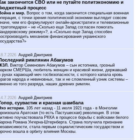
Как закончится СВО или не путайте политэкономию и
бюджетный процесс
Война и мир.
Вопрос о том, когда закончится специальная военная
операция, с точки зрения политической экономии выглядит совсем
иначе, чем его формулируют онлайн-архистратиги и телевизионные
стратопедархи – не «Сколько еще Запад согласен помогать
бандеровскому режиму»?, а «Сколько еще Запад способен
воспроизводить механизм финансирования украинского
государства?»
18.7.2026
Андрей Дмитриев
Последний римлянин Абакумов
ЖЗЛ.
Виктор Семенович Абакумов – сын истопника, грозный
нарком СМЕРШа, любитель женщин и красивой жизни, державший
в руках карающий меч госбезопасности, с которого капала кровь
врагов народа и невиновных, так и не сломленный узник системы –
именно из того разряда, наших древних римлян.
14.7.2026
Андрей Дмитриев
Топор, суувастик и красная шамбала
Эхо истории.
105 лет назад - 11 июля 1921 года - в Монголии
произошла Аратская (то есть Пастушеская) революция. В этом
активно поучаствовала РККА в процессе борьбы с войсками белого
барона Романа Унгерна-Штернберга. Страна получила признание
независимости, стала первым социалистическим государством и
прочно вошла в орбиту влияния Москвы.