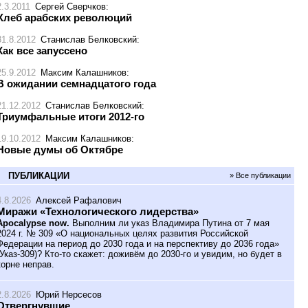
2.3.2011
Сергей Сверчков
:
Хлеб арабских революций
31.8.2012
Станислав Белковский
:
Как все запуссено
25.9.2012
Максим Калашников
:
В ожидании семнадцатого года
21.12.2012
Станислав Белковский
:
Триумфальные итоги 2012-го
19.10.2012
Максим Калашников
:
Новые думы об Октябре
ПУБЛИКАЦИИ
» Все публикации
4.8.2026
Алексей Рафалович
Миражи «Технологического лидерства»
Apocalypse now.
Выполним ли указ Владимира Путина от 7 мая
2024 г. № 309 «О национальных целях развития Российской
Федерации на период до 2030 года и на перспективу до 2036 года»
(Указ-309)? Кто-то скажет: доживём до 2030-го и увидим, но будет в
корне неправ.
2.8.2026
Юрий Нерсесов
Отвергнувшие