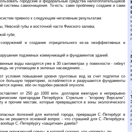
пользовать городские и федеральные средства налогоплательщиков
й системы самоочищения. То-есть: сами проблемку создаем и сами
косистем привело к следующим негативным результатам:
 Невской губы и восточной части Финского залива;
ой губе;
 сооружений и создание отрицательного из-за неэффективных и
разрушения подземных коммуникаций и фундаментов зданий.
венные воды находятся уже в 30 сантиметрах у повехности - гибнут
 отнюдь не утопающем в зеленых насаждениях…
ют условия повышения уровня грунтовых вод за счет подпитки со
 все большую территорию, ослабляются и разрушаются фундаменты
ется оценке, ибо он подобен раковой опухоли.
оставляет от 250 до 1000 млн. долларов ежегодно и непрерывно
рическим пригородам Петербурга: Стрельне - “второму Версалю”;
у и прочим местам, которые превращаются в зоны экологического
 опасных болезней для жителей города, превращая С.-Петербург в
зы не решается основной вопрос - что страшней для С.-Петербурга:
и вообще С.-Петербургу «защитная» дамба?
ране окружающей среды, в которой сказано, что «проекты, по