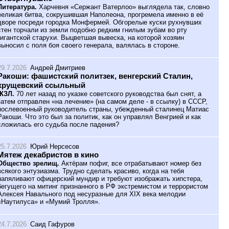
Литература.
Харчевня «Сержант Ватерлоо» выглядела так, словно
великая битва, сокрушившая Наполеона, прогремела именно в её
дворе посреди городка Монфермей. Обгорелые куски рухнувших
стен торчали из земли подобно редким гнилым зубам во рту
гигантской старухи. Выцветшая вывеска, на которой хозяин
выносил с поля боя своего генерала, валялась в стороне.
29.7.2026
Андрей Дмитриев
Ракоши: фашистский политзек, венгерский Сталин,
хрущевский ссыльный
ЖЗЛ.
70 лет назад по указке советского руководства был снят, а
затем отправлен «на лечение» (на самом деле - в ссылку) в СССР,
послевоенный руководитель страны, убежденный сталинец Матиас
Ракоши. Что это был за политик, как он управлял Венгрией и как
сложилась его судьба после падения?
25.7.2026
Юрий Нерсесов
Мятеж декабристов в кино
Общество зрелищ.
Актёрам пофиг, все отрабатывают номер без
всякого энтузиазма. Трудно сделать красиво, когда на тебя
напяливают офицерский мундир и требуют изображать хипстера,
бегущего на митинг признанного в РФ экстремистом и террористом
Алексея Навального под несуразные для XIX века мелодии
«Наутилуса» и «Мумий Тролля».
24.7.2026
Саид Гафуров