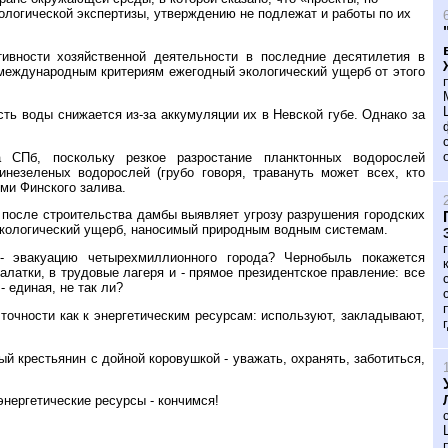
логической экспертизы, утверждению не подлежат и работы по их
ивности хозяйственной деятельности в последние десятилетия в
 международным критериям ежегодный экологический ущерб от этого
сть воды снижается из-за аккумуляции их в Невской губе. Однако за
а СПб, поскольку резкое разростание планктонных водорослей
незеленых водорослей (грубо говоря, травануть может всех, кто
ыми Финского залива.
а после строительства дамбы выявляет угрозу разрушения городских
экологический ущерб, наносимый природным водным системам.
- эвакуацию четырехмиллионного города? Чернобыль покажется
палатки, в трудовые лагеря и - прямое президентское правление: все
- единая, не так ли?
 точности как к энергетическим ресурсам: используют, закладывают,
й крестьянин с дойной коровушкой - уважать, охранять, заботиться,
энергетические ресурсы - кончимся!