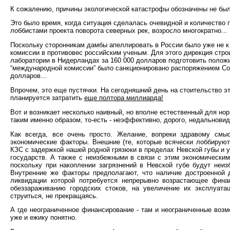
К сожалению, причины экологической катастрофы обозначены не бы
Это было время, когда ситуация сделалась очевидной и количество
лоббистами проекта поворота северных рек, возросло многократно...
Поскольку сторонникам дамбы апеллировать в России было уже не к
комиссии в противовес российским ученым. Для этого дирекция стр
лаборатории в Нидерландах за 160 000 долларов подготовить полож
“международной комиссии” было санкционировано распоряжением Сов
долларов…
Впрочем, это еще пустячки. На сегодняшний день на стоительство эт
планируется затратить
еще полтора миллиарда!
Вот и возникает несколько наивный, но вполне естественный для нор
таким именно образом, то-есть - неэффективно, дорого, недальновид
Как всегда, все очень просто. Желание, вопреки здравому смыс
экономические факторы. Внешние (те, которые всячески лоббируют
КЗС с задержкой нашей родной грязюки в пределах Невской губы и 
государств. А также с неизбежными в связи с этим экономическим
поскольку при накоплении загрязнений в Невской губе будут неи
Внутренние же факторы предполагают, что наличие достроенной 
ликвидации которой потребуется непрерывно возрастающее фина
обеззараживанию городских стоков, на увеличение их эксплуата
струиться, не прекращаясь.
А где неограниченное финансирование - там и неограниченные возм
уже и ежику понятно.