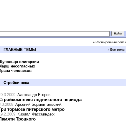
» Расширенный поиск
ГЛАВНЫЕ ТЕМЫ
» Все темы
Щупальца олигархии
Марш несогласных
Права человеков
Стройки века
20.3.2009
Александр Егоров
:
Стройкомплекс ледникового периода
3.3.2009
Арсений Борментальский
:
Три тормоза питерского метро
19.2.2009
Кирилл Фассбиндер
:
Памяти Троцкого