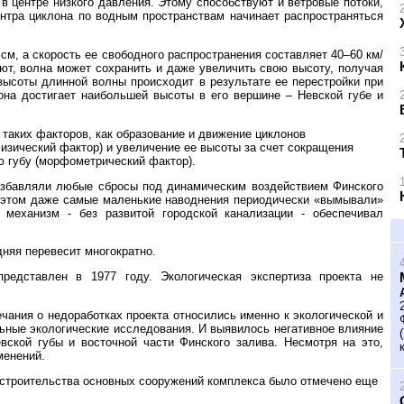
в центре низкого давления. Этому способствуют и ветровые потоки,
ентра циклона по водным пространствам начинает распространяться
см, а скорость ее свободного распространения составляет 40–60 км/
ют, волна может сохранить и даже увеличить свою высоту, получая
высоты длинной волны происходит в результате ее перестройки при
 она достигает наибольшей высоты в его вершине – Невской губе и
 таких факторов, как образование и движение циклонов
изический фактор) и увеличение ее высоты за счет сокращения
 губу (морфометрический фактор).
разбавляли любые сбросы под динамическим воздействием Финского
 этом даже самые маленькие наводнения периодически «вымывали»
механизм - без развитой городской канализации - обеспечивал
дняя перевесит многократно.
редставлен в 1977 году. Экологическая экспертиза проекта не
чания о недоработках проекта относились именно к экологической и
ьные экологические исследования. И выявилось негативное влияние
ской губы и восточной части Финского залива. Несмотря на это,
менений.
 строительства основных сооружений комплекса было отмечено еще