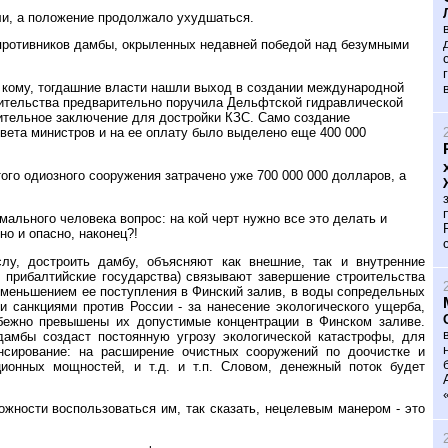
ли, а положение продолжало ухудшаться.
 противников дамбы, окрыленных недавней победой над безумными
 кому, тогдашние власти нашли выход в создании международной
оительства предварительно поручила Дельфтской гидравлической
ительное заключение для достройки КЗС. Само создание
ета министров и на ее оплату было выделено еще 400 000
ого одиозного сооружения затрачено уже 700 000 000 долларов, а
мального человека вопрос: на кой черт нужно все это делать и
но и опасно, наконец?!
лу, достроить дамбу, объясняют как внешние, так и внутренние
 прибалтийские государства) связывают завершение строительства
уменьшением ее поступления в Финский залив, в воды сопредельных
и санкциями против России - за нанесение экологического ущерба,
збежно превышены их допустимые концентрации в Финском заливе.
дамбы создаст постоянную угрозу экологической катастрофы, для
нсирование: на расширение очистных сооружений по доочистке и
ционных мощностей, и т.д. и т.п. Словом, денежный поток будет
ожности воспользоваться им, так сказать, нецелевым манером - это