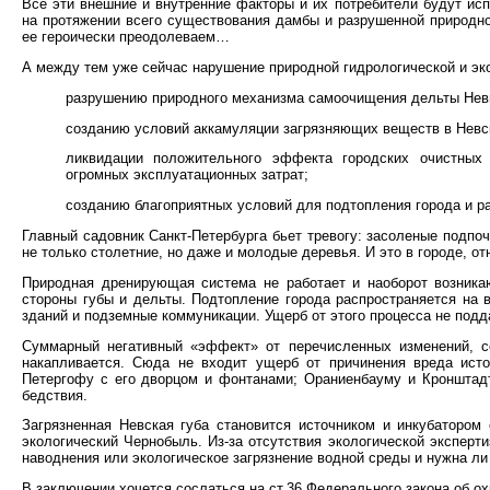
Все эти внешние и внутренние факторы и их потребители будут ис
на протяжении всего существования дамбы и разрушенной природно
ее героически преодолеваем…
А между тем уже сейчас нарушение природной гидрологической и э
разрушению природного механизма самоочищения дельты Невы,
созданию условий аккамуляции загрязняющих веществ в Невск
ликвидации положительного эффекта городских очистных
огромных эксплуатационных затрат;
созданию благоприятных условий для подтопления города и 
Главный садовник Санкт-Петербурга бьет тревогу: засоленые подпоч
не только столетние, но даже и молодые деревья. И это в городе,
Природная дренирующая система не работает и наоборот возника
стороны губы и дельты. Подтопление города распространяется на
зданий и подземные коммуникации. Ущерб от этого процесса не подда
Суммарный негативный «эффект» от перечисленных изменений, с
накапливается. Сюда не входит ущерб от причинения вреда исто
Петергофу с его дворцом и фонтанами; Ораниенбауму и Кронштадт
бедствия.
Загрязненная Невская губа становится источником и инкубатором
экологический Чернобыль. Из-за отсутствия экологической эксперти
наводнения или экологическое загрязнение водной среды и нужна л
В заключении хочется сослаться на ст.36 Федерального закона об ох