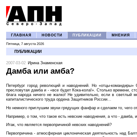
ГЛАВНАЯ
НОВОСТИ
ПУБЛИКАЦИИ
МНЕНИЯ
Пятница, 7 августа 2026
ПУБЛИКАЦИИ
2007-03-02
Ирина Знаменская
Дамба или амба?
Петербург город революций и наводнений. Но «отцы-командиры» О
пресловутая дамба и - «все будет Кока-кола!». Столько времени, ст
блага народа ничего не жалко! Не удивительно, если в светлый м
капиталистического труда ордена Защитников России…
Но немного приглушим звуки грядущих фанфар и сделаем то, чего от
Например, о том, что такое есть невские наводнения, а что - дамба
Итак, что является первопричиной невских наводнений?
Первопричина - атмосферная циклоническая деятельность над Балт