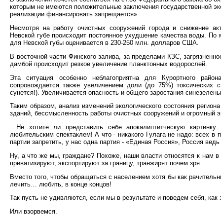
которым не имеются положительные заключения государственной эко
реализации финансировать запрещается».
Несмотря на работу очистных сооружений города и снижение акт
Невской губе происходит постоянное ухудшение качества воды. По
для Невской губы оценивается в 230-250 млн. долларов США.
В восточной части Финского залива, за пределами КЗС, загрязненно
дамбой происходит резкое увеличение планктонных водорослей.
Эта ситуация особенно неблагоприятна для Курортного район
сопровождается также увеличением доли (до 75%) токсических си
сунется!). Увеличивается опасность и общего заростания синезелен
Таким образом, анализ изменений экологического состояния регион
зданий, бессмысленность работы очистных сооружений и огромный 
…Не хотите ли представить себе апокалиптитческую картинку 
любительским спектаклем! А что - никакого Гулага не надо: всех в 
партии запретить, у нас одна партия - «Единая Россия», Россия ведь 
Ну, а что же мы, граждане? Похоже, наши власти относятся к нам в
приватизируют, экспортируют за границу, транжирят почем зря.
Вместо того, чтобы обращаться с населением хотя бы как рачительны
лечить… любить, в конце концов!
Так пусть не удивляются, если мы в результате и поведем себя, как 
Или взорвемся.