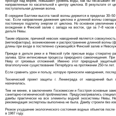
проходя над морем, повышают уровень воды, как бы «всасывая» ее 
направленные по касательной к центру циклона. В результате от ц
поступательная длинная волна.
В середине Балтики высота такой волны держится в пределах 30–50 
час. Если направление движения циклона и длинной волны совпада
постоянную подпитку энергии от циклона. Но основное увеличение 
вхождении в Финский залив с запада на восток, где за 7–8 часов
дельте Невы.
Таким образом, причиной невских наводнений является совокупность
(метеофакторы), возникновение и распространение длинной волны (ф
длины при входе в постепенно сужающийся Финский залив и Невскую
Прежде в дельте реки и в Невской губе пресные воды стократно 
залива. Шли интенсивные процессы природного самоочищения. При
Неву от грязевых отложений. Именно этот природный защитный 
благополучное существование Петербурга на протяжении 250-ти лет.
Если сравнить урон и пользу, которую приносили наводнения, после
Технический проект защиты г. Ленинграда от наводнений был п
назначалась.
Тем не менее, в заключениях Госкомиссии и Госстроя основные заме
санитарно-гигиенической проблематике. Предусматривались специал
дамбы практически на все элементы водной экосистемы Невы, Нев
рекомендация экспертизы выполнена не была. Дамбу строили без из
Резкое ухудшение экологического состояния водных объектов после
в 1987 году.