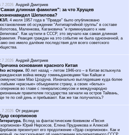
6.7.2026
Андрей Дмитриев
"Самая длинная фамилия": за что Хрущев
возненавидел Шепилова?
ЖЗЛ.
4 июля 1957 года в "Правде" было опубликовано
постановление об осуждении "Антипартийной группы" в составе
Молотова, Маленкова, Кагановича "и примкнувшего к ним
Шепилова". Как шутили в СССР, это звучало как самая длинная
фамилия. Реакция граждан на это событие не была однозначной, а
само оно имело далёкие последствия для всего советского
общества.
2.7.2026
Андрей Дмитриев
Причина основания красного Китая
Эхо истории.
80 лет назад – летом 1946-ого – в Китае вспыхнула
гражданская война между гоминьдановцами Чан Кайши и
коммунистами Мао Цзэдуна. Изначально выглядевшие куда более
слабыми «красные» объединили страну, а своих «белых»
соперников во главе с генералиссимусом и международно
признанным правителем государства загнали на остров Тайвань,
где те по сей день и пребывают. Как же так получилось?
1.7.2026
От редакции
Удар скорпионов
Литература.
Вслед за фантастическим боевиком «Песня
скорпионов» Юрий Нерсесов, Елена Прудникова и Алексей
Щербаков презентуют его продолжение «Удар скорпионов». Как и
первый, он рассказывает об уничтожении альтернативного СССР