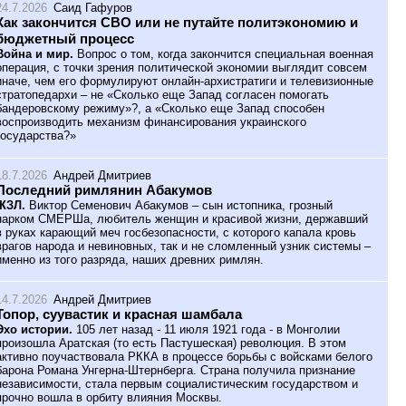
24.7.2026
Саид Гафуров
Как закончится СВО или не путайте политэкономию и
бюджетный процесс
Война и мир.
Вопрос о том, когда закончится специальная военная
операция, с точки зрения политической экономии выглядит совсем
иначе, чем его формулируют онлайн-архистратиги и телевизионные
стратопедархи – не «Сколько еще Запад согласен помогать
бандеровскому режиму»?, а «Сколько еще Запад способен
воспроизводить механизм финансирования украинского
государства?»
18.7.2026
Андрей Дмитриев
Последний римлянин Абакумов
ЖЗЛ.
Виктор Семенович Абакумов – сын истопника, грозный
нарком СМЕРШа, любитель женщин и красивой жизни, державший
в руках карающий меч госбезопасности, с которого капала кровь
врагов народа и невиновных, так и не сломленный узник системы –
именно из того разряда, наших древних римлян.
14.7.2026
Андрей Дмитриев
Топор, суувастик и красная шамбала
Эхо истории.
105 лет назад - 11 июля 1921 года - в Монголии
произошла Аратская (то есть Пастушеская) революция. В этом
активно поучаствовала РККА в процессе борьбы с войсками белого
барона Романа Унгерна-Штернберга. Страна получила признание
независимости, стала первым социалистическим государством и
прочно вошла в орбиту влияния Москвы.