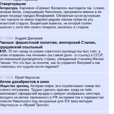
Отвергнувшие
Литература.
Харчевня «Сержант Ватерлоо» выглядела так, словно
великая битва, сокрушившая Наполеона, прогремела именно в её
дворе посреди городка Монфермей. Обгорелые куски рухнувших
стен торчали из земли подобно редким гнилым зубам во рту
гигантской старухи. Выцветшая вывеска, на которой хозяин
выносил с поля боя своего генерала, валялась в стороне.
29.7.2026
Андрей Дмитриев
Ракоши: фашистский политзек, венгерский Сталин,
хрущевский ссыльный
ЖЗЛ.
70 лет назад по указке советского руководства был снят, а
затем отправлен «на лечение» (на самом деле - в ссылку) в СССР,
послевоенный руководитель страны, убежденный сталинец Матиас
Ракоши. Что это был за политик, как он управлял Венгрией и как
сложилась его судьба после падения?
25.7.2026
Юрий Нерсесов
Мятеж декабристов в кино
Общество зрелищ.
Актёрам пофиг, все отрабатывают номер без
всякого энтузиазма. Трудно сделать красиво, когда на тебя
напяливают офицерский мундир и требуют изображать хипстера,
бегущего на митинг признанного в РФ экстремистом и террористом
Алексея Навального под несуразные для XIX века мелодии
«Наутилуса» и «Мумий Тролля».