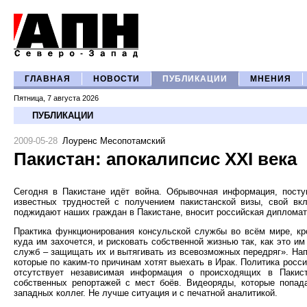
ГЛАВНАЯ
НОВОСТИ
ПУБЛИКАЦИИ
МНЕНИЯ
Пятница, 7 августа 2026
ПУБЛИКАЦИИ
2009-05-28
Лоуренс Месопотамский
Пакистан: апокалипсис XXI века
Сегодня в Пакистане идёт война. Обрывочная информация, пост
известных трудностей с получением пакистанской визы, свой вк
поджидают наших граждан в Пакистане, вносит российская дипломат
Практика функционирования консульской службы во всём мире, кро
куда им захочется, и рисковать собственной жизнью так, как это и
служб – защищать их и вытягивать из всевозможных передряг». Нап
которые по каким-то причинам хотят выехать в Ирак. Политика росс
отсутствует независимая информация о происходящих в Пакист
собственных репортажей с мест боёв. Видеоряды, которые попад
западных коллег. Не лучше ситуация и с печатной аналитикой.