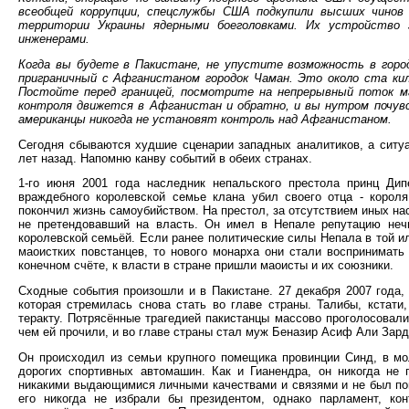
всеобщей коррупции, спецслужбы США подкупили высших чинов 
территории Украины ядерными боеголовками. Их устройство 
инженерами.
Когда вы будете в Пакистане, не упустите возможность в горо
приграничный с Афганистаном городок Чаман. Это около ста кил
Постойте перед границей, посмотрите на непрерывный поток маш
контроля движется в Афганистан и обратно, и вы нутром почув
американцы никогда не установят контроль над Афганистаном.
Сегодня сбываются худшие сценарии западных аналитиков, а ситу
лет назад. Напомню канву событий в обеих странах.
1-го июня 2001 года наследник непальского престола принц Ди
враждебного королевской семье клана убил своего отца - корол
покончил жизнь самоубийством. На престол, за отсутствием иных на
не претендовавший на власть. Он имел в Непале репутацию нечи
королевской семьёй. Если ранее политические силы Непала в той и
маоистких повстанцев, то нового монарха они стали воспринимать 
конечном счёте, к власти в стране пришли маоисты и их союзники.
Сходные события произошли и в Пакистане. 27 декабря 2007 года,
которая стремилась снова стать во главе страны. Талибы, кстати
теракту. Потрясённые трагедией пакистанцы массово проголосовали
чем ей прочили, и во главе страны стал муж Беназир Асиф Али Зард
Он происходил из семьи крупного помещика провинции Синд, в м
дорогих спортивных автомашин. Как и Гианендра, он никогда не
никакими выдающимися личными качествами и связями и не был поп
его никогда не избрали бы президентом, однако парламент, ко