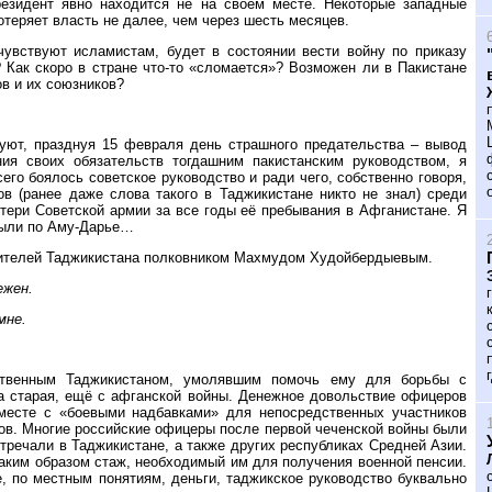
резидент явно находится не на своём месте. Некоторые западные
отеряет власть не далее, чем через шесть месяцев.
чувствуют исламистам, будет в состоянии вести войну по приказу
 Как скоро в стране что-то «сломается»? Возможен ли в Пакистане
в и их союзников?
вуют, празднуя 15 февраля день страшного предательства – вывод
ия своих обязательств тогдашним пакистанским руководством, я
его боялось советское руководство и ради чего, собственно говоря,
в (ранее даже слова такого в Таджикистане никто не знал) среди
тери Советской армии за все годы её пребывания в Афганистане. Я
лыли по Аму-Дарье…
одителей Таджикистана полковником Махмудом Худойбердыевым.
ежен.
мне.
ственным Таджикистаном, умолявшим помочь ему для борьбы с
а старая, ещё с афганской войны. Денежное довольствие офицеров
вместе с «боевыми надбавками» для непосредственных участников
ров. Многие российские офицеры после первой чеченской войны были
стречали в Таджикистане, а также других республиках Средней Азии.
аким образом стаж, необходимый им для получения военной пенсии.
е, по местным понятиям, деньги, таджикское руководство буквально