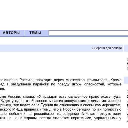
АВТОРЫ
ТЕМЫ
» Версия для печати
упающая в Россию, проходит через множество «фильтров». Кроме
лад в раздувание паранойи по поводу якобы опасностей, которые
ия.
ме России, такова: «У граждан есть священное право ехать туда,
м будет угодно, а обязанность наших консульских и дипломатических
ример, так ведёт себя Турция по отношению к своим коммерсантам,
ийского МИДа привела к тому, что в России сегодня почти полностью
ане событиях, а российское телевидение блистает отсутствием
ают на наши экраны, всегда является пиратскими, украденными у