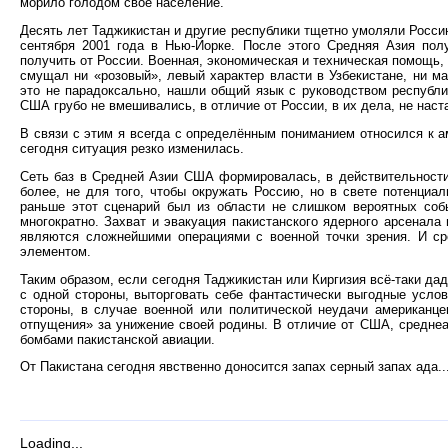
морило голодом своё население.
Десять лет Таджикистан и другие республики тщетно умоляли Росси
сентября 2001 года в Нью-Йорке. После этого Средняя Азия по
получить от России. Военная, экономическая и техническая помощь,
смущал ни «розовый», левый характер власти в Узбекистане, ни ма
это не парадоксально, нашли общий язык с руководством республи
США грубо не вмешивались, в отличие от России, в их дела, не наст
В связи с этим я всегда с определённым пониманием относился к а
сегодня ситуация резко изменилась.
Сеть баз в Средней Азии США формировалась, в действительности,
более, не для того, чтобы окружать Россию, но в свете потенциа
раньше этот сценарий был из области не слишком вероятных соб
многократно. Захват и эвакуация пакистанского ядерного арсенал
являются сложнейшими операциями с военной точки зрения. И ср
элементом.
Таким образом, если сегодня Таджикистан или Киргизия всё-таки дад
с одной стороны, выторговать себе фантастически выгодные усло
стороны, в случае военной или политической неудачи американце
отпущения» за унижение своей родины. В отличие от США, среднеа
бомбами пакистанской авиации.
От Пакистана сегодня явственно доносится запах серный запах ада..
Loading...