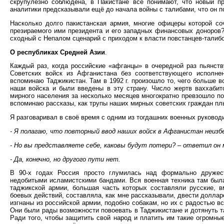
скрупулёзно соблюдена, в Пакистане все понимают, что новый п
аналитики предсказывали ещё до начала войны с талибами, что он п
Насколько долго пакистанская армия, многие офицеры которой со
презираемого ими президента и его западных финансовых доноров?
сходный с Непалом сценарий с приходом к власти повстанцев-талибо
О республиках Средней Азии
.
Каждый раз, когда российские «афганцы» в очередной раз пьянст
Советских войск из Афганистана без соответствующего исполнен
вспоминаю Таджикистан. Там в 1992 г. произошло то, чего больше вс
наши войска и были введены в эту страну. Число жертв ваххабито
мирного населения за несколько месяцев многократно превзошло по
вспоминаю рассказы, как трупы наших мирных советских граждан п
Я разговаривал в своё время с одним из тогдашних военных руков
- Я полагаю, что повторный ввод наших войск в Афганистан неизб
- Но вы представляете себе, каковы будут потери? – ответил он 
- Да, конечно, но другого пути нет.
В 90-х годах Россия просто глумилась над формально друже
недобитыми исламистскими бандами. Вся военная техника там был
таджикской армии, большая часть которых составляли русские, 
боевых действий, составляла, как мне рассказывали, двести долла
изгнаны из российской армии, подобно собакам, но их с радостью в
Они были рады возможности повоевать в Таджикистане и дотянуть т
Ради того, чтобы защитить свой народ и платить им такие огромны