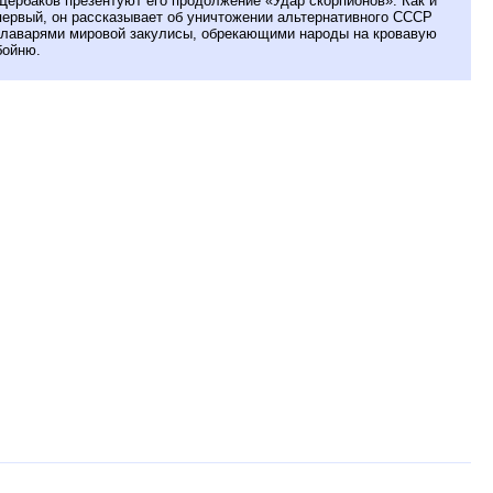
Щербаков презентуют его продолжение «Удар скорпионов». Как и
первый, он рассказывает об уничтожении альтернативного СССР
главарями мировой закулисы, обрекающими народы на кровавую
бойню.