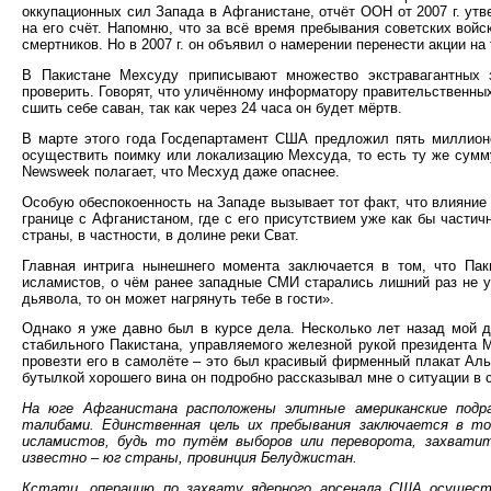
оккупационных сил Запада в Афганистане, отчёт ООН от 2007 г. ут
на его счёт. Напомню, что за всё время пребывания советских вой
смертников. Но в 2007 г. он объявил о намерении перенести акции на
В Пакистане Мехсуду приписывают множество экстравагантных з
проверить. Говорят, что уличённому информатору правительственных 
сшить себе саван, так как через 24 часа он будет мёртв.
В марте этого года Госдепартамент США предложил пять миллионо
осуществить поимку или локализацию Мехсуда, то есть ту же сумму
Newsweek полагает, что Месхуд даже опаснее.
Особую обеспокоенность на Западе вызывает тот факт, что влияни
границе с Афганистаном, где с его присутствием уже как бы частич
страны, в частности, в долине реки Сват.
Главная интрига нынешнего момента заключается в том, что Пак
исламистов, о чём ранее западные СМИ старались лишний раз не у
дьявола, то он может нагрянуть тебе в гости».
Однако я уже давно был в курсе дела. Несколько лет назад мой д
стабильного Пакистана, управляемого железной рукой президента 
провезти его в самолёте – это был красивый фирменный плакат Аль
бутылкой хорошего вина он подробно рассказывал мне о ситуации в 
На юге Афганистана расположены элитные американские подра
талибами. Единственная цель их пребывания заключается в то
исламистов, будь то путём выборов или переворота, захвати
известно – юг страны, провинция Белуджистан.
Кстати, операцию по захвату ядерного арсенала США осущест