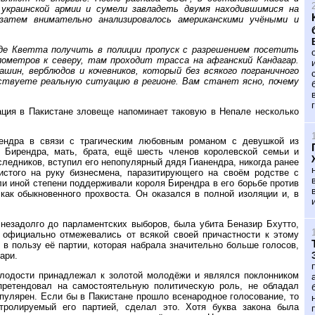
украинской армии и сумели завладеть двумя находившимися на
затем внимательно анализировалось американскими учёными и
де Кветта получить в полиции пропуск с разрешением посетить
ометров к северу, там проходит трасса на афганский Кандагар.
ин, верблюдов и кочевников, который без всякого пограничного
ствуете реальную ситуацию в регионе. Вам станет ясно, почему
ация в Пакистане зловеще напоминает таковую в Непале несколько
пендра в связи с трагическим любовным романом с девушкой из
я Бирендра, мать, брата, ещё шесть членов королевской семьи и
следников, вступил его непопулярный дядя Гианендра, никогда ранее
стого на руку бизнесмена, паразитирующего на своём родстве с
ли иной степени поддерживали короля Бирендра в его борьбе против
как обыкновенного прохвоста. Он оказался в полной изоляции и, в
 незадолго до парламентских выборов, была убита Беназир Бхутто,
, официально отмежевались от всякой своей причастности к этому
 в пользу её партии, которая набрала значительно больше голосов,
ари.
олодости принадлежал к золотой молодёжи и являлся поклонником
 претендовал на самостоятельную политическую роль, не обладал
улярен. Если бы в Пакистане прошло всенародное голосование, то
нтролируемый его партией, сделал это. Хотя буква закона была