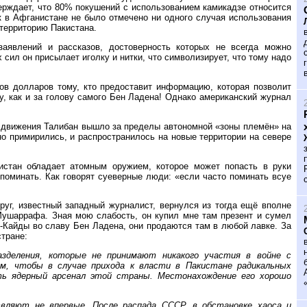
верждает, что 80% покушений с использованием камикадзе относится
ск в Афганистане не было отмечено ни одного случая использования
 территорию Пакистана.
аявлений и рассказов, достоверность которых не всегда можно
сил он присылает иголку и нитки, что символизирует, что тому надо
в долларов тому, кто предоставит информацию, которая позволит
, как и за голову самого Бен Ладена! Однако американский журнал
е движения Талибан вышло за пределы автономной «зоны племён» на
но примирились, и распространилось на новые территории на севере
истан обладает атомным оружием, которое может попасть в руки
поминать. Как говорят суеверные люди: «если часто поминать всуе
руг, известный западный журналист, вернулся из тогда ещё вполне
Мушаррафа. Зная мою слабость, он купил мне там презент и сумел
-Кайды во славу Бен Ладена, они продаются там в любой лавке. За
стране:
зделения, которые не принимают никакого участия в войне с
м, чтобы в случае прихода к власти в Пакистане радикальных
ть ядерный арсенал этой страны. Местонахождение его хорошо
вляют не впервые. После распада СССР, в обстановке хаоса и