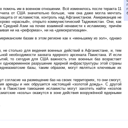
ю помочь им в военном отношении. Всё изменилось после теракта 11
лучила от США значительно больше, чем она даже могла мечтать
 защита от исламистов, контроль над Афганистаном. Американцев не
хрово «красный», открыто коммунистический Таджикистан. Они, как
к Средней Азии на почве взаимной ненависти к исламизму, причём
аивая ни на «реформах», ни на «демократизации».
мериканским базам в этом регионе как к «меньшему из зол», однако
 не столько для ведения военных действий в Афганистане, и, тем
льной необходимости захвата ядерного арсенала Пакистана. И если
ытий, то сегодня для США важность этих военных баз возрастает
а и одновременное разрушение ядерной инфраструктуры этой страны
еднеазиатские базы, таким образом, могут являться ключевым их
ут согласие на размещение баз на своих территориях, то они смогут,
вия аренды и них обрушится настоящий «золотой дождь». С другой
в в Пакистане тамошние исламисты могут захотеть найти «козлов
зиатские «козлы» окажутся в зоне действия вооружённой ядерными
.