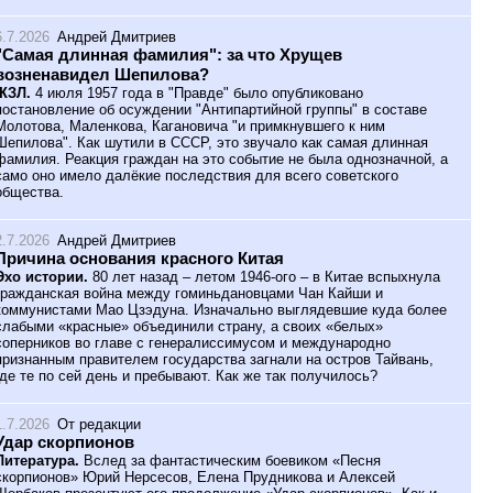
6.7.2026
Андрей Дмитриев
"Самая длинная фамилия": за что Хрущев
возненавидел Шепилова?
ЖЗЛ.
4 июля 1957 года в "Правде" было опубликовано
постановление об осуждении "Антипартийной группы" в составе
Молотова, Маленкова, Кагановича "и примкнувшего к ним
Шепилова". Как шутили в СССР, это звучало как самая длинная
фамилия. Реакция граждан на это событие не была однозначной, а
само оно имело далёкие последствия для всего советского
общества.
2.7.2026
Андрей Дмитриев
Причина основания красного Китая
Эхо истории.
80 лет назад – летом 1946-ого – в Китае вспыхнула
гражданская война между гоминьдановцами Чан Кайши и
коммунистами Мао Цзэдуна. Изначально выглядевшие куда более
слабыми «красные» объединили страну, а своих «белых»
соперников во главе с генералиссимусом и международно
признанным правителем государства загнали на остров Тайвань,
где те по сей день и пребывают. Как же так получилось?
1.7.2026
От редакции
Удар скорпионов
Литература.
Вслед за фантастическим боевиком «Песня
скорпионов» Юрий Нерсесов, Елена Прудникова и Алексей