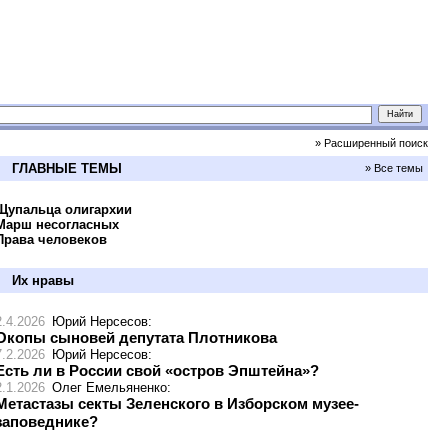
» Расширенный поиск
ГЛАВНЫЕ ТЕМЫ
» Все темы
Щупальца олигархии
Марш несогласных
Права человеков
Их нравы
2.4.2026
Юрий Нерсесов
:
Окопы сыновей депутата Плотникова
7.2.2026
Юрий Нерсесов
:
Есть ли в России свой «остров Эпштейна»?
2.1.2026
Олег Емельяненко
:
Метастазы секты Зеленского в Изборском музее-
заповеднике?