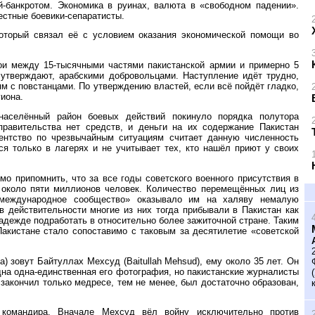
й-банкротом. Экономика в руинах, валюта в «свободном падении».
естные боевики-сепаратисты.
который связал её с условием оказания экономической помощи во
ои между 15-тысячными частями пакистанской армии и примерно 5
 утверждают, арабскими добровольцами. Наступление идёт трудно,
оям с повстанцами. По утверждению властей, если всё пойдёт гладко,
гиона.
населённый район боевых действий покинуло порядка полутора
равительства нет средств, и деньги на их содержание Пакистан
ентство по чрезвычайным ситуациям считает данную численность
я только в лагерях и не учитывает тех, кто нашёл приют у своих
о припомнить, что за все годы советского военного присутствия в
около пяти миллионов человек. Количество перемещённых лиц из
«международное сообщество» оказывало им на халяву немалую
 действительности многие из них тогда прибывали в Пакистан как
адежде подработать в относительно более зажиточной стране. Таким
акистане стало сопоставимо с таковым за десятилетие «советской
) зовут Байтуллах Мехсуд (Baitullah Mehsud), ему около 35 лет. Он
дна одна-единственная его фотография, но пакистанские журналисты
закончил только медресе, тем не менее, был достаточно образован,
о командира. Вначале Мехсуд вёл войну исключительно против