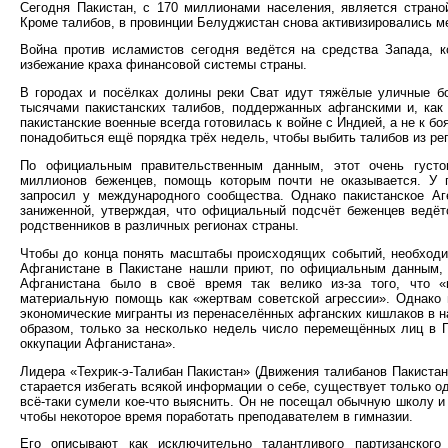
Сегодня Пакистан, с 170 миллионами населения, является страно
Кроме талибов, в провинции Белуджистан снова активизировались м
Война против исламистов сегодня ведётся на средства Запада, 
избежание краха финансовой системы страны.
В городах и посёлках долины реки Сват идут тяжёлые уличные б
тысячами пакистанских талибов, поддержанных афганскими и, как
пакистанские военные всегда готовилась к войне с Индией, а не к б
понадобиться ещё порядка трёх недель, чтобы выбить талибов из ре
По официальным правительственным данным, этот очень густо
миллионов беженцев, помощь которым почти не оказывается. У п
запросил у международного сообщества. Однако пакистанское Аг
заниженной, утверждая, что официальный подсчёт беженцев ведётс
родственников в различных регионах страны.
Чтобы до конца понять масштабы происходящих событий, необходим
Афганистане в Пакистане нашли приют, по официальным данным, 
Афганистана было в своё время так велико из-за того, что 
материальную помощь как «жертвам советской агрессии». Однако в
экономические мигранты из перенаселённых афганских кишлаков в н
образом, только за несколько недель число перемещённых лиц в П
оккупации Афганистана».
Лидера «Техрик-э-Талибан Пакистан» (Движения талибанов Пакистана
старается избегать всякой информации о себе, существует только о
всё-таки сумели кое-что выяснить. Он не посещал обычную школу и 
чтобы некоторое время поработать преподавателем в гимназии.
Его описывают как исключительно талантливого партизанског