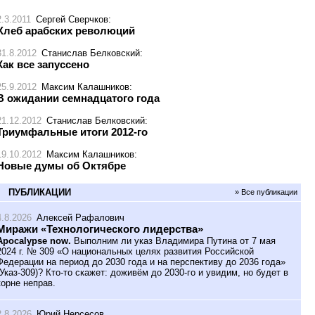
2.3.2011
Сергей Сверчков
:
Хлеб арабских революций
31.8.2012
Станислав Белковский
:
Как все запуссено
25.9.2012
Максим Калашников
:
В ожидании семнадцатого года
21.12.2012
Станислав Белковский
:
Триумфальные итоги 2012-го
19.10.2012
Максим Калашников
:
Новые думы об Октябре
ПУБЛИКАЦИИ
» Все публикации
4.8.2026
Алексей Рафалович
Миражи «Технологического лидерства»
Apocalypse now.
Выполним ли указ Владимира Путина от 7 мая
2024 г. № 309 «О национальных целях развития Российской
Федерации на период до 2030 года и на перспективу до 2036 года»
(Указ-309)? Кто-то скажет: доживём до 2030-го и увидим, но будет в
корне неправ.
2.8.2026
Юрий Нерсесов