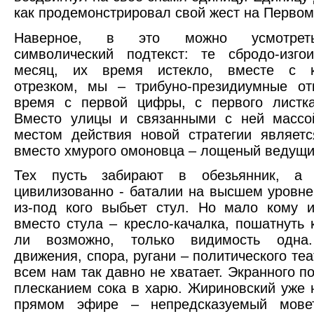
как продемонстрировал свой жест на Первом
Наверное, в это можно усмотрет
символический подтекст: те сбродо-изго
месяц, их время истекло, вместе с к
отрезком, мы – трибуно-президиумные от
время с первой цифры, с первого листка
Вместо улицы и связанными с ней массой
местом действия новой стратегии являетс
вместо хмурого омоновца – лощеный ведущи
Тех пусть забирают в обезьянник, а
цивилизованно - баталии на высшем уровне:
из-под кого выбьет стул. Но мало кому и
вместо стула – кресло-качалка, пошатнуть 
ли возможно, только видимость одна.
движения, спора, ругани – политического теа
всем нам так давно не хватает. Экранного п
плесканием сока в харю. Жириновский уже н
прямом эфире – непредсказуемый мове