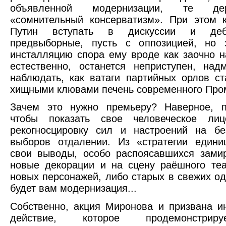
объявленной модернизации, те де
«сомнительный консерватизм». При этом 
Путин вступать в дискуссии и деб
предвыборные, пусть с оппозицией, но 
инсталляцию спора ему вроде как заочно н
естественно, останется неприступен, над
наблюдать, как ватаги партийных орлов ст
хищными клювами печень современного Пром
Зачем это нужно премьеру? Наверное, п
чтобы показать свое человеческое лиц
рекогносцировку сил и настроений на бе
выборов отдалении. Из «стратегии едини
свои выводы, особо распоясавшихся замир
новые декорации и на сцену раёшного те
новых персонажей, либо старых в свежих од
будет вам модернизация...
Собственно, акция Миронова и призвана и
действие, которое продемонстрир