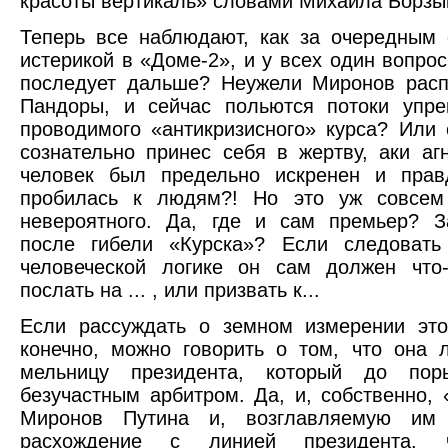
красоты вертикаль» словами Михаила Борзы
Теперь все наблюдают, как за очередным
истерикой в «Доме-2», и у всех один вопрос
последует дальше? Неужели Миронов расп
Пандоры, и сейчас польются потоки упре
проводимого «антикризисного» курса? Или
сознательно принес себя в жертву, аки аг
человек был предельно искренен и правд
пробилась к людям?! Но это уж совсем
невероятного. Да, где и сам премьер? З
после гибели «Курска»? Если следовать
человеческой логике он сам должен что-
послать на ... , или призвать к...
Если рассуждать о земном измерении это
конечно, можно говорить о том, что она 
мельницу президента, который до пор
безучастным арбитром. Да, и, собственно, 
Миронов Путина и, возглавляемую им 
расхождение с линией президента, 