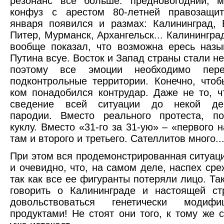
резонанс все больше: предновогодний, м
конфуз с арестом 80-летней правозащи
января появился и размах: Калининград, 
Питер, Мурманск, Архангельск... Калинингра
вообще показал, что возможна ересь наз
Путина всуе. Восток и Запад страны стали н
поэтому все эмоции необходимо пере
подконтрольные территории. Конечно, чтоб
ком понадобился контрудар. Даже не то, ч
сведение всей ситуации до некой дем
пародии. Вместо реального протеста, по
куклу. Вместо «31-го за 31-ую» – «первого 
там и второго и третьего. Сателлитов много..
При этом вся продемонстрированная ситуаци
и очевидно, что, на самом деле, наспех сре
так как все ее фигуранты потеряли лицо. Та
говорить о Калининграде и настоящей ст
довольствоваться генетически модифи
продуктами! Не стоят они того, к тому же с