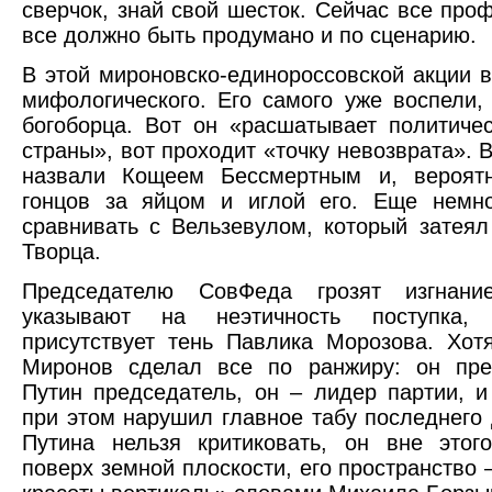
сверчок, знай свой шесток. Сейчас все про
все должно быть продумано и по сценарию.
В этой мироновско-единороссовской акции 
мифологического. Его самого уже воспели, 
богоборца. Вот он «расшатывает политиче
страны», вот проходит «точку невозврата». 
назвали Кощеем Бессмертным и, вероятн
гонцов за яйцом и иглой его. Еще немно
сравнивать с Вельзевулом, который затеял
Творца.
Председателю СовФеда грозят изгнани
указывают на неэтичность поступка,
присутствует тень Павлика Морозова. Хо
Миронов сделал все по ранжиру: он пре
Путин председатель, он – лидер партии, и
при этом нарушил главное табу последнего 
Путина нельзя критиковать, он вне этог
поверх земной плоскости, его пространство 