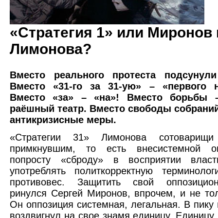
«Стратегия 1» или Миронов
Лимонова?
Вместо реального протеста подсунули
Вместо «31-го за 31-ую» – «первого 
Вместо «за» – «на»! Вместо борьбы –
раёшный театр. Вместо свободы собраний
антикризисные меры.
«Стратегии 31» Лимонова сотовари
примкнувшим, то есть внесистемной о
попросту «сброду» в восприятии влас
употреблять политкорректную терминолог
противовес. Защитить свой оппозицио
ринулся Сергей Миронов, впрочем, и не тол
Он оппозиция системная, легальная. В пику 
воздвигнул на свое знамя единицу. Единицу 