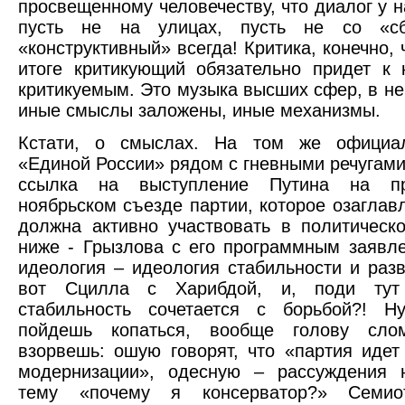
просвещенному человечеству, что диалог у н
пусть не на улицах, пусть не со «сб
«конструктивный» всегда! Критика, конечно, 
итоге критикующий обязательно придет к 
критикуемым. Это музыка высших сфер, в ней
иные смыслы заложены, иные механизмы.
Кстати, о смыслах. На том же официа
«Единой России» рядом с гневными речугами
ссылка на выступление Путина на пр
ноябрьском съезде партии, которое озаглав
должна активно участвовать в политическ
ниже - Грызлова с его программным заяв
идеология – идеология стабильности и разв
вот Сцилла с Харибдой, и, поди тут 
стабильность сочетается с борьбой?! 
пойдешь копаться, вообще голову сло
взорвешь: ошую говорят, что «партия идет
модернизации», одесную – рассуждения 
тему «почему я консерватор?» Семио