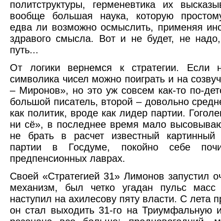
политструктуры, герменевтика их высказ
вообще большая наука, которую простом
едва ли возможно осмыслить, применяя ин
здравого смысла. Вот и не будет, не надо
путь...
От логики вернемся к стратегии. Если н
символика чисел можно поиграть и на созву
– Миронов», но это уж совсем как-то по-дет
большой писатель, второй – довольно средн
как политик, вроде как лидер партии. Гоголе
ни сё», в последнее время мало высовыва
не брать в расчет известный картинный
партии в Госдуме, покойно себе поч
предпенсионных лаврах.
Своей «Стратегией 31» Лимонов запустил 
механизм, был четко угадан пульс масс
наступил на ахилесову пяту власти. С лета 
он стал выходить 31-го на Триумфальную 