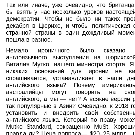
Так или иначе, уже очевидно, что британц
бы взять у нас несколько уроков настояще
демократии. Чтобы не было ни таких про
декабря в Цюрихе, и чтобы политическая 
странной страны в один дождливый момен
пошла в разнос.
Немало ироничного было сказано 
англоязычного выступления на цюрихско
Виталия Мутко, нашего министра спорта. Я
никаких оснований для иронии не ви
спрашивается, устанавливает в наши дн
английского языка? Почему американ
австралийцы могут говорить на сво
английского, а мы — нет? А всякие версии pi
так популярные в Азии? Очевидно, к 2018 г
установить и внедрить свой собственн
английского языка. Который по праву може
Mutko Standard, сокращенно MuSt. Хорош
правда ли? Цена вопроса— $20–25 млрд., 