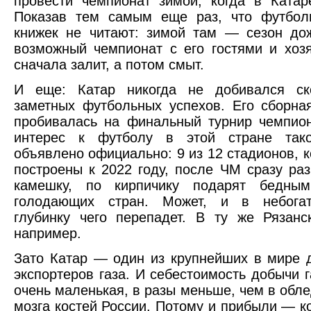
провести чемпионат зимой, когда в Катар
Показав тем самым еще раз, что футбол
книжек не читают: зимой там — сезон до
возможный чемпионат с его гостями и хоз
сначала залит, а потом смыт.
И еще: Катар никогда не добивался ско
заметных футбольных успехов. Его сборна
пробивалась на финальный турнир чемпио
интерес к футболу в этой стране так
объявлено официально: 9 из 12 стадионов, к
построены к 2022 году, после ЧМ сразу ра
камешку, по кирпичику подарят бедны
голодающих стран. Может, и в небога
глубинку чего перепадет. В ту же Рязанс
например.
Зато Катар — один из крупнейших в мире 
экспортеров газа. И себестоимость добычи г
очень маленькая, в разы меньше, чем в обл
мозга костей России. Потому и прибыли — к