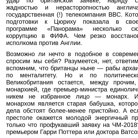
удар по британской заявке, наряду с
жадностью и нерасторопностью англич
государственная (!) телекомпания BBC. Кото
подготовки к Цюриху показала в свое
программе «Панорама» несколько с
коррупцию в ФИФА. Чем резко восстано
исполкома против Англии.
Возможно ли нечто в подобное в совреме
спросим мы себя? Разумеется, нет, ответи
вспомним, что британцы ныне — рабы архаи
по менталитету. Но и по политическо
Великобритания остается, между прочим,
монархией, где премьер-министра единолич
никем не избранное лицо — монарх. И
монархом является старая бабушка, которо
дела обстоят более-менее пристойно. А ес
престоле окажется молодой энергичный п
только что профукавший заявку на ЧМ-2018
премьером Гарри Поттера или доктора Ватсо