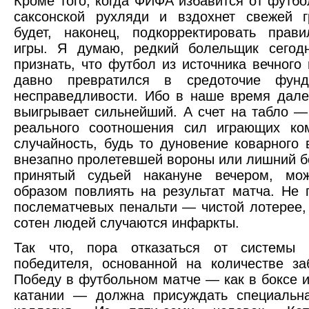
Кроме того, когда ФИФА избавится от футбо
саксонской рухляди и вздохнет свежей г
будет, наконец, подкорректировать прав
игры. Я думаю, редкий болельщик сегодн
признать, что футбол из источника вечного
давно превратился в средоточие фунд
несправедливости. Ибо в наше время дале
выигрывает сильнейший. А счет на табло —
реального соотношения сил играющих ко
случайность, будь то дуновение коварного в
внезапно пролетевшей вороны или лишний бо
принятый судьей накануне вечером, мо
образом повлиять на результат матча. Не 
послематчевых пенальти — чистой лотерее, 
сотен людей случаются инфаркты.
Так что, пора отказаться от системы 
победителя, основанной на количестве за
Победу в футбольном матче — как в боксе 
катании — должна присуждать специальна