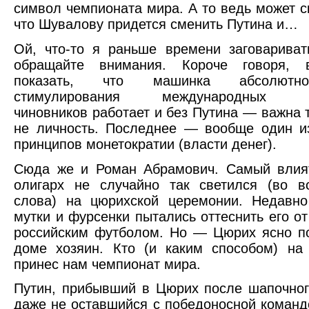
символ чемпионата мира. А то ведь может ск
что Шувалову придется сменить Путина и…
Ой, что-то я раньше времени заговариват
обращайте внимания. Короче говоря, 
показать, что машинка абсолютно
стимулирования международных (с
чиновников работает и без Путина — важна т
не личность. Последнее — вообще один и
принципов монетократии (власти денег).
Сюда же и Роман Абрамович. Самый влия
олигарх не случайно так светился (во в
слова) на цюрихской церемонии. Недавно
мутки и фурсенки пытались оттеснить его от
российским футболом. Но — Цюрих ясно по
доме хозяин. Кто (и каким способом) на
принес нам чемпионат мира.
Путин, прибывший в Цюрих после шапочног
даже не оставшийся с победоносной коман