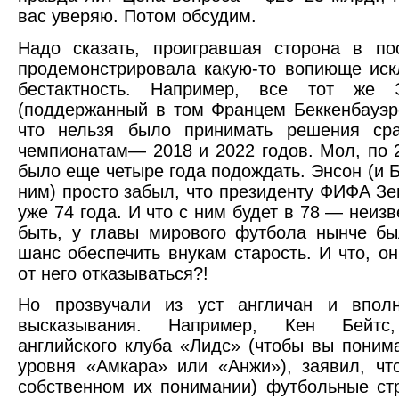
вас уверяю. Потом обсудим.
Надо сказать, проигравшая сторона в по
продемонстрировала какую-то вопиюще ис
бестактность. Например, все тот же 
(поддержанный в том Францем Беккенбауэр
что нельзя было принимать решения ср
чемпионатам— 2018 и 2022 годов. Мол, по 
было еще четыре года подождать. Энсон (и Б
ним) просто забыл, что президенту ФИФА Зе
уже 74 года. И что с ним будет в 78 — неиз
быть, у главы мирового футбола нынче б
шанс обеспечить внукам старость. И что, о
от него отказываться?!
Но прозвучали из уст англичан и впол
высказывания. Например, Кен Бейтс,
английского клуба «Лидс» (чтобы вы поним
уровня «Амкара» или «Анжи»), заявил, чт
собственном их понимании) футбольные с