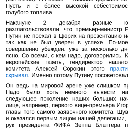
Пусть и с более высокой себестоимос
голубого топлива.
Накануне 2 декабря разные ком
разглагольствовали, что премьер-министр
Путин не поехал в Цюрих на презентацию н
так как не был уверен в успехе. По-мое
совершенно убежден: уже за несколько д
ясно. Со всеми, с кем надо, договорились. 
европейские газеты, гендиректор нашего
комитета Алексей Сорокин этого
практ
скрывал
. Именно потому Путину посоветовали
Он ведь на мировой арене уже слишком п
Надо было хоть немного вывести на
следующее поколение наших больших нач
лице, например, первого вице-премьера Иго
главы того самого заявочного комитета. Шув
и оказался первым лицом нашей делегации, 
рук президента ФИФА Зеппа Блаттера п