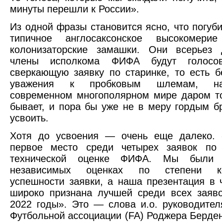
минуты перешли к России».
Из одной фразы становится ясно, что погуби
типичное англосаксонское высокомери
колонизаторские замашки. Они всерьез 
члены исполкома ФИФА будут голосо
сверкающую заявку по старинке, то есть б
уважения к пробковым шлемам, на
современном многополярном мире даром т
бывает, и пора бы уже не в меру гордым б
усвоить.
Хотя до усвоения — очень еще далеко.
первое место среди четырех заявок по 
технической оценке ФИФА. Мы были
независимых оценках по степени ко
успешности заявки, а наша презентация в 
широко признана лучшей среди всех заяв
2022 годы». Это — слова и.о. руководител
Футбольной ассоциации (FA) Роджера Берден