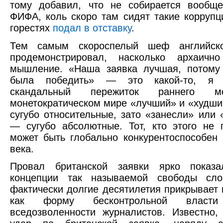
тому добавил, что не собирается вообще
ФИФА, коль скоро там сидят такие коррупц
горестях
подал в отставку
.
Тем самым скороспелый шеф английско
продемонстрировал, насколько архаично
мышление. «Наша заявка лучшая, потому
была победить» — это какой-то, я 
скандальный пережиток раннего м
монетократическом мире «лучший» и «худш
сугубо относительные, зато «занесли» или 
— сугубо абсолютные. Тот, кто этого не 
может быть глобально конкурентоспособен 
века.
Провал британской заявки ярко показ
концепции так называемой свободы сло
фактически долгие десятилетия прикрывает
как форму бесконтрольной вла
вседозволенности журналистов. Известно,