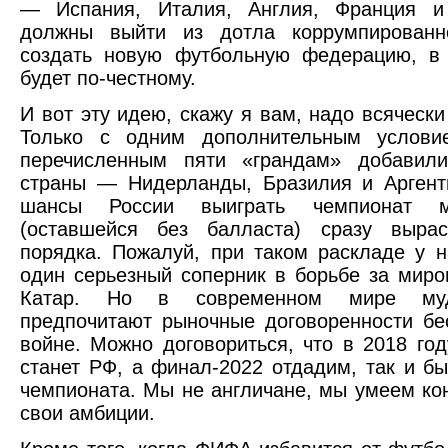
— Испания, Италия, Англия, Франция 
должны выйти из дотла коррумпирован
создать новую футбольную федерацию, в 
будет по-честному.
И вот эту идею, скажу я вам, надо всячески
Только с одним дополнительным услови
перечисленным пяти «грандам» добавил
страны — Нидерланды, Бразилия и Аргент
шансы России выиграть чемпионат
(оставшейся без балласта) сразу выра
порядка. Пожалуй, при таком раскладе у н
один серьезный соперник в борьбе за мир
Катар. Но в современном мире му
предпочитают рыночные договоренности б
войне. Можно договориться, что в 2018 го
станет РФ, а финал-2022 отдадим, так и бы
чемпионата. Мы не англичане, мы умеем ко
свои амбиции.