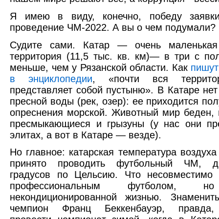
Я имею в виду, конечно, победу заявк
проведение ЧМ-2022. А вы о чем подумали?
Судите сами. Катар — очень маленькая
территория (11,5 тыс. кв. км)— в три с по
меньше, чем у Рязанской области. Как
пишут
в энциклопедии
, «почти вся террито
представляет собой пустыню». В Катаре нет
пресной воды (рек, озер): ее приходится пол
опреснения морской. Животный мир беден,
пресмыкающиеся и грызуны (у нас они пр
элитах, а вот в Катаре — везде).
Но главное: катарская температура воздуха 
принято проводить футбольный ЧМ, до
градусов по Цельсию. Что несовместимо 
профессиональным футболом
некондиционированной жизнью. Знаменит
чемпион Франц Беккенбауэр, правда,