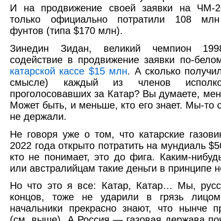
И на продвижение своей заявки на ЧМ-2
только официально потратили 108 млн
фунтов (типа $170 млн).
Зинедин Зидан, великий чемпион 199
содействие в продвижение заявки по-бел
катарской кассе $15 млн
. А сколько получи
смысле) каждый из членов исполк
проголосовавших за Катар? Вы думаете, ме
Может быть, и меньше, кто его знает. Мы-то 
не держали.
Не говоря уже о том, что катарские газови
2022 года открыто потратить на мундиаль $5
кто не понимает, это до фига. Каким-нибуд
или австралийцам такие деньги в принципе н
Но что это я все: Катар, Катар… Мы, русс
концов, тоже не ударили в грязь лицо
начальники прекрасно знают, что нынче 
(см. выше). А Россия — газовая держава по