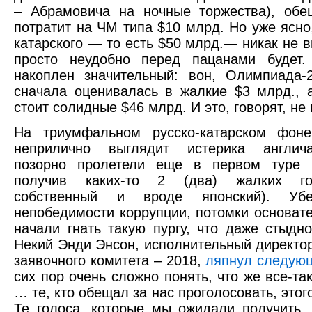
– Абрамовича на ночные торжества), обе
потратит на ЧМ типа $10 млрд. Но уже ясно
катарского — то есть $50 млрд.— никак не в
просто неудобно перед пацанами будет
накоплен значительный: вон, Олимпиада-
сначала оценивалась в жалкие $3 млрд., 
стоит солидные $46 млрд. И это, говорят, не
На триумфальном русско-катарском фоне
неприлично выглядит истерика англич
позорно пролетели еще в первом туре г
получив каких-то 2 (два) жалких го
собственный и вроде японский). Уб
непобедимости коррупции, потомки основат
начали гнать такую пургу, что даже стыдно
Некий Энди Энсон, исполнительный директор
заявочного комитета – 2018,
ляпнул следую
сих пор очень сложно понять, что же все-та
… те, кто обещал за нас проголосовать, этог
Те голоса, которые мы ожидали получить,