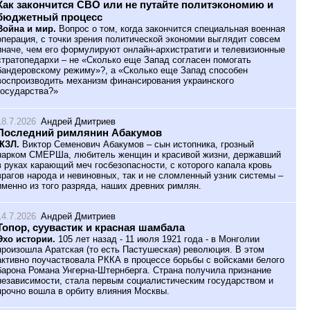
Как закончится СВО или не путайте политэкономию и
бюджетный процесс
Война и мир.
Вопрос о том, когда закончится специальная военная
операция, с точки зрения политической экономии выглядит совсем
иначе, чем его формулируют онлайн-архистратиги и телевизионные
стратопедархи – не «Сколько еще Запад согласен помогать
бандеровскому режиму»?, а «Сколько еще Запад способен
воспроизводить механизм финансирования украинского
государства?»
18.7.2026
Андрей Дмитриев
Последний римлянин Абакумов
ЖЗЛ.
Виктор Семенович Абакумов – сын истопника, грозный
нарком СМЕРШа, любитель женщин и красивой жизни, державший
в руках карающий меч госбезопасности, с которого капала кровь
врагов народа и невиновных, так и не сломленный узник системы –
именно из того разряда, наших древних римлян.
14.7.2026
Андрей Дмитриев
Топор, суувастик и красная шамбала
Эхо истории.
105 лет назад - 11 июля 1921 года - в Монголии
произошла Аратская (то есть Пастушеская) революция. В этом
активно поучаствовала РККА в процессе борьбы с войсками белого
барона Романа Унгерна-Штернберга. Страна получила признание
независимости, стала первым социалистическим государством и
прочно вошла в орбиту влияния Москвы.