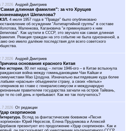
6.7.2026
Андрей Дмитриев
"Самая длинная фамилия": за что Хрущев
возненавидел Шепилова?
ЖЗЛ.
4 июля 1957 года в "Правде" было опубликовано
постановление об осуждении "Антипартийной группы" в составе
Молотова, Маленкова, Кагановича "и примкнувшего к ним
Шепилова". Как шутили в СССР, это звучало как самая длинная
фамилия. Реакция граждан на это событие не была однозначной, а
само оно имело далёкие последствия для всего советского
общества.
2.7.2026
Андрей Дмитриев
Причина основания красного Китая
Эхо истории.
80 лет назад – летом 1946-ого – в Китае вспыхнула
гражданская война между гоминьдановцами Чан Кайши и
коммунистами Мао Цзэдуна. Изначально выглядевшие куда более
слабыми «красные» объединили страну, а своих «белых»
соперников во главе с генералиссимусом и международно
признанным правителем государства загнали на остров Тайвань,
где те по сей день и пребывают. Как же так получилось?
1.7.2026
От редакции
Удар скорпионов
Литература.
Вслед за фантастическим боевиком «Песня
скорпионов» Юрий Нерсесов, Елена Прудникова и Алексей
Щербаков презентуют его продолжение «Удар скорпионов». Как и
первый, он рассказывает об уничтожении альтернативного СССР