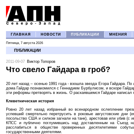
ГЛАВНАЯ
НОВОСТИ
ПУБЛИКАЦИИ
МНЕНИЯ
Пятница, 7 августа 2026
ПУБЛИКАЦИИ
2011-09-07
Виктор Топоров
Что свело Гайдара в гроб?
20 лет назад – осенью 1991 года - взошла звезда Егора Гайдара. По 
дома Гайдар познакомился с Геннадием Бурбулисом, и вскоре Гайдар
эти реформы претворять в жизнь. О раскаявшемся Гайдаре написал 
Клеветническая история
Ровно 20 лет назад избранный во всенародном ослеплении през
успевший смертельно перетрусить в роковые августовские дни (е
посольство США и силком загнали на танк), арестовав или убив (с 
КПСС и публично поглумившись над доставленным на Съезд нар
расслабиться в обществе проверенных десятилетиями собуты
государственными деятелями.