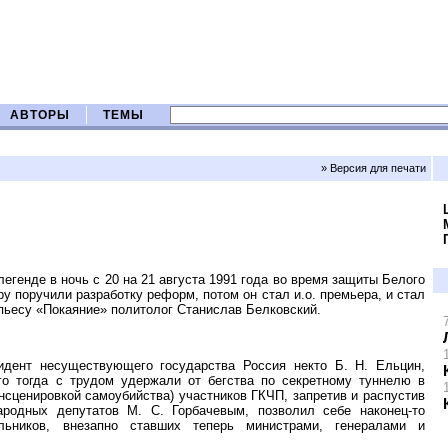
АВТОРЫ
ТЕМЫ
» Версия для печати
легенде в ночь с 20 на 21 августа 1991 года во время защиты Белого
у поручили разработку реформ, потом он стал и.о. премьера, и стал
пьесу «Покаяние» политолог Станислав Белковский.
идент несуществующего государства Россия некто Б. Н. Ельцин,
го тогда с трудом удержали от бегства по секретному туннелю в
инсценировкой самоубийства) участников ГКЧП, запретив и распустив
одных депутатов М. С. Горбачевым, позволил себе наконец-то
льников, внезапно ставших теперь министрами, генералами и