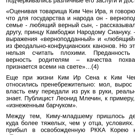
подчеркивались различные его заслуги и дос
«Оценивая товарища Ким Чен Ира, я говорю,
что для государства и народа он - вернопо
семье - любящий верный сын, - рассказыва
другу, принцу Камбоджи Народому Сиануку. 
выражения «верноподданный» и «любящий»
из феодально-конфуцианских канонов. Но э
нельзя считать плохими. Преданность г
верность родителям – качества похва
признается всеми на свете»…(4)
Еще при жизни Ким Ир Сена к Ким Чен
относились пренебрежительно: мол, вырос 
власть ему передали из рук в руки, реаль
знает. Публицист Леонид Млечин, к примеру,
«изнеженным барчуком».
Между тем, Киму-младшему пришлось де
куда более тяжелых, чем у отца, условиях
прибыл в освобожденную РККА Корею н