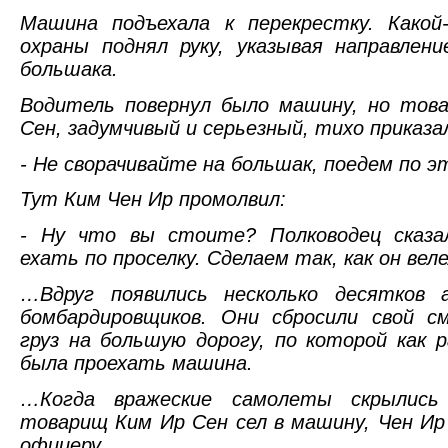
Машина подъехала к перекрестку. Какой
охраны поднял руку, указывая направлен
большака.
Водитель повернул было машину, но тов
Сен, задумчивый и серьезный, тихо приказа
- Не сворачивайте на большак, поедем по 
Тут Ким Чен Ир промолвил:
- Ну что вы стоите? Полководец сказа
ехать по проселку. Сделаем так, как он веле
…Вдруг появились несколько десятков а
бомбардировщиков. Они сбросили свой с
груз на большую дорогу, по которой как 
была проехать машина.
…Когда вражеские самолеты скрылись
товарищ Ким Ир Сен сел в машину, Чен Ир
офицеру.