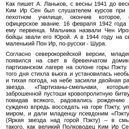
Как пишет А. Ланьков, с весны 1941 до вес
Ким Ир Сен был слушателем курсов при 
пехотном училище, окончив которое, 
офицерское звание. 16 февраля 1942 года
ему первенца. Мальчика назвали Чен Иро
бойцы звали его Юрой. А в 1944 году на с
маленький Пон Ир, по-русски - Шура.
Согласно северокорейской версии, млад
появился на свет в бревенчатом доми
партизанском лагере на склоне горы Пэкту.
того дня стихла вьюга и установилась необ
и тихая погода, на небе засияли двойная ра
звезда. «Партизаны-смельчаки, котор
заброшенной пустоши кровопролитную битву
повидав всякого, радовались рождению 
суждено впредь восседать на горе Пэкту, у
миром, и дали младенцу псевдоним «Пэкт
(Яркая звезда над горой Пэкту) – в смы
такого, как великий Полководец Ким Ир Се