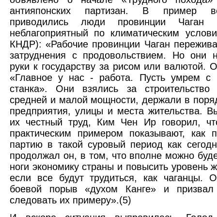
антияпонских партизан. В пример в
приводились люди провинции Чаган 
неблагоприятный по климатическим услов
КНДР): «Рабочие провинции Чаган пережив
затруднения с продовольствием. Но они 
руки к государству за рисом или валютой. О
«Главное у нас - работа. Пусть умрем с 
станка». Они взялись за строительство
средней и малой мощности, держали в поряд
предприятия, улицы и места жительства. В
их честный труд, Ким Чен Ир говорил, ч
практическим примером показывают, как 
партию в такой суровый период как сегодн
продолжал он, в том, что вполне можно буде
ноги экономику страны и повысить уровень ж
если все будут трудиться, как чаганцы. 
боевой порыв «духом Канге» и призвал
следовать их примеру».(5)