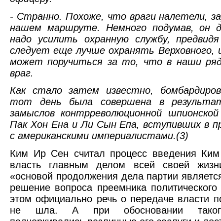
- Странно. Похоже, что враги налетели, за
нашем маршруте. Немного подумав, он д
надо усилить охранную службу, предвидя
следует еще лучше охранять Верховного, 
может поручиться за то, что в наши ряд
враг.
Как стало затем известно, бомбардиров
тот день была совершена в результат
замыслов контрреволюционной шпионской 
Пак Хон Ена и Ли Сын Епа, вступивших в п
с американскими империалистами.(3)
Ким Ир Сен считал процесс введения Ким
власть главным делом всей своей жизни
«основой продолжения дела партии являетс
решение вопроса преемника политического
этом официально речь о передаче власти п
не шла. А при обосновании таког