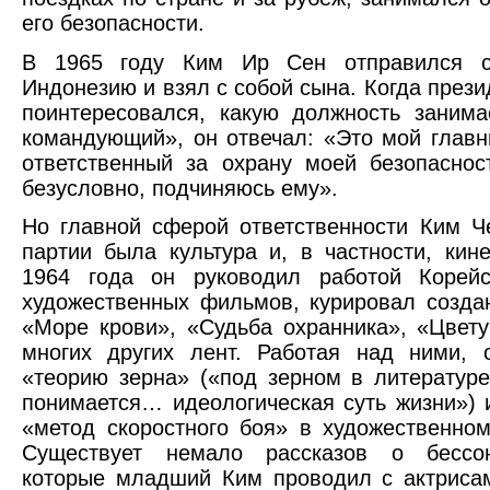
его безопасности.
В 1965 году Ким Ир Сен отправился с
Индонезию и взял с собой сына. Когда прези
поинтересовался, какую должность заним
командующий», он отвечал: «Это мой глав
ответственный за охрану моей безопаснос
безусловно, подчиняюсь ему».
Но главной сферой ответственности Ким 
партии была культура и, в частности, кин
1964 года он руководил работой Корейс
художественных фильмов, курировал созд
«Море крови», «Судьба охранника», «Цвет
многих других лент. Работая над ними, 
«теорию зерна» («под зерном в литературе
понимается… идеологическая суть жизни») 
«метод скоростного боя» в художественном
Существует немало рассказов о бессо
которые младший Ким проводил с актриса