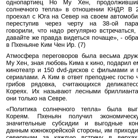
однопартиец Но Му Хен, продолживший
солнечного тепла» в отношении КНДР. В 
проехал с Юга на Север на своем автомоби
переступив через черту на 38-ой пар
говорили, что надо регулярно встречаться, 
давайте же правда видеться почаще», - обра
в Пхеньяне Ким Чен Ир. (7)
Атмосфера переговоров была весьма друж
Му Хен, зная любовь Кима к кино, подарил 
кинотеатр и 150 dvd-дисков с фильмами и
сериалами. А Ким в ответ преподнес гостю 
грибов рядовка, считающихся деликате
Кореях. Их называют лесными бриллианта
они только на Севре.
«Политика солнечного тепла» была вы
Кореям. Пхеньян получил экономическ
значительные субсидии и выгодные кон
данным южнокорейской стороны, им приходи
северянам за каждую встречу в верхах