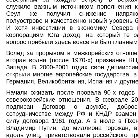
служило важным источником пополнения к
Сеул же получил снижение напряж
полуострове и качественно новый уровень б
И хотя инвестиции в экономику Севера 
корпорациям Юга доход, на который те р
вопрос прибыли здесь вовсе не был главным
Вслед за прорывом в межкорейских отнош
вторая волна (после 1970-х) признания К
Запада. В 2000-2001 годах свои дипмисси
открыли многие европейские государства, в
Германия, Великобритания, Испания и другие
Начали оживать после провала 90-х годов 
северокорейские отношения. В феврале 2
подписан Договор о дружбе, доброс
сотрудничестве между РФ и КНДР взамен 
силу договора 1961 года. А в июле в Пхе
Владимир Путин. До миллиона горожан, в
вдоль улиц, приветствовали российского пр