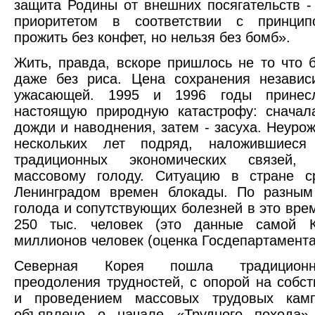
защита Родины от внешних посягательств 
приоритетом в соответствии с принци
прожить без конфет, но нельзя без бомб».
Жить, правда, вскоре пришлось не то что б
даже без риса. Цена сохранения независ
ужасающей. 1995 и 1996 годы принес
настоящую природную катастрофу: сначал
дожди и наводнения, затем - засуха. Неурож
нескольких лет подряд, наложившиеся
традиционных экономических связей,
массовому голоду. Ситуацию в стране с
Ленинградом времен блокады. По разным
голода и сопутствующих болезней в это врем
250 тыс. человек (это данные самой 
миллионов человек (оценка Госдепартамент
Северная Корея пошла традицион
преодоления трудностей, с опорой на собс
и проведением массовых трудовых кам
объявлено о начале «Трудного похода»