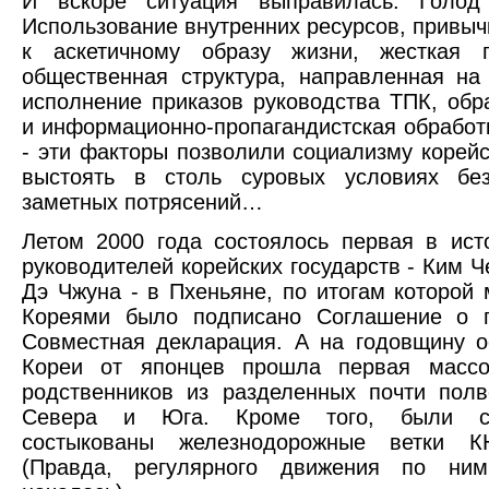
И вскоре ситуация выправилась. Голод 
Использование внутренних ресурсов, привыч
к аскетичному образу жизни, жесткая 
общественная структура, направленная на
исполнение приказов руководства ТПК, обр
и информационно-пропагандистская обработ
- эти факторы позволили социализму корейс
выстоять в столь суровых условиях без
заметных потрясений…
Летом 2000 года состоялось первая в ист
руководителей корейских государств - Ким Ч
Дэ Чжуна - в Пхеньяне, по итогам которой
Кореями было подписано Соглашение о 
Совместная декларация. А на годовщину 
Кореи от японцев прошла первая массо
родственников из разделенных почти пол
Севера и Юга. Кроме того, были си
состыкованы железнодорожные ветки 
(Правда, регулярного движения по ни