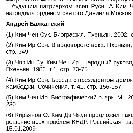
– будущим патриархом всея Руси. А Ким 
наградила орденом святого Даниила Московс
Андрей Балканский
(1) Ким Чен Сук. Биография. Пхеньян, 2002. с
(2) Ким Ир Сен. В водовороте века. Пхеньян, 
стр. 349
(3) Чвэ Ин Су. Ким Чен Ир - народный руково
Пхеньян, 1983. т.1. стр. 73-75
(4) Ким Ир Сен. Беседа с президентом демо
Камбоджи. Сочинения. т. 41. стр. 156-157
(5) Ким Чен Ир. Биографический очерк. М., 20
230
(6) Кирьянов О. Ким Дэ Чжун предложил пак
решение всех проблем КНДР. Российская газе
15.01.2009