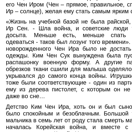
его Чен Иром (Чен – прямое, правильное, с
Ир – солнце), желая ему стать самым ярким 
«Жизнь на учебной базой не была райской,
Ир Сен. - Шла война, и советские люди 
досыта. Меньше есть, меньше спать 
одеваться - таков был лозунг того времени».
новорожденного Чен Ира было не достать
одежды. Ким Чен Сук вынуждена была пус
распашонку военную форму. А другие па
обрезков ткани сшили для малыша оделяло
укрывался до самого конца войны. Игрушк
тоже были соответствующие - один из парт
ему из дерева пистолет, с которым он не
даже во сне…
Детство Ким Чен Ира, хоть он и был сын
было спокойным и безоблачным. Большой 
мальчика в семь лет от роду стала смерть м
началась Корейская война, и вместе с 