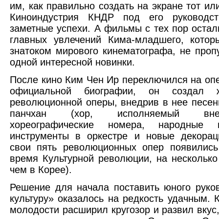
им, как правильно создать на экране тот ил
Киноиндустрия КНДР под его руководс
заметные успехи. А фильмы с тех пор остал
главных увлечений Кима-младшего, котор
знатоком мирового кинематографа, не про
одной интересной новинки.
После кино Ким Чен Ир переключился на опе
официальной биографии, он создал 
революционной оперы, внедрив в нее песен
панчхан (хор, исполняемый вн
хореографические номера, народные м
инструменты в оркестре и новые декорац
свои пять революционных опер появились
время Культурной революции, на несколько
чем в Корее).
Решение для начала поставить юного руко
культуру» оказалось на редкость удачным. 
молодости расширил кругозор и развил вкус,