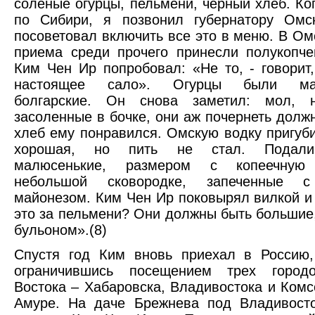
соленые огурцы, пельмени, черный хлеб. Ко
по Сибири, я позвонил губернатору Омск
посоветовал включить все это в меню. В Ом
приема среди прочего принесли полукопче
Ким Чен Ир попробовал: «Не то, - говорит,
настоящее сало». Огурцы были мар
болгарские. Он снова заметил: мол, 
засоленные в бочке, они аж почернеть должн
хлеб ему понравился. Омскую водку пригуби
хорошая, но пить не стал. Подали
малюсенькие, размером с копеечную
небольшой сковородке, запеченные
майонезом. Ким Чен Ир поковырял вилкой и 
это за пельмени? Они должны быть большие,
бульоном».(8)
Спустя год Ким вновь приехал в Россию,
ограничившись посещением трех город
Востока – Хабаровска, Владивостока и Комс
Амуре. На даче Брежнева под Владивост