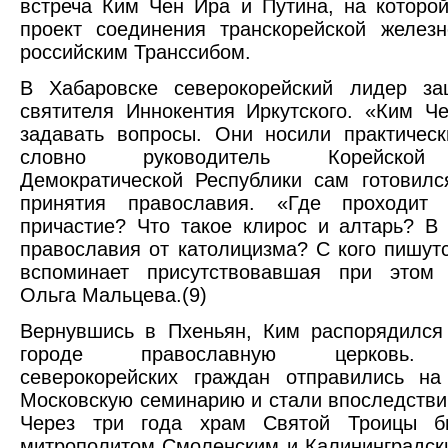
встреча Ким Чен Ира и Путина, на которо
проект соединения транскорейской желез
российским Транссибом.
В Хабаровске северокорейский лидер з
святителя Иннокентия Иркутского. «Ким 
задавать вопросы. Они носили практическ
словно руководитель Корейской
Демократической Республики сам готовилс
принятия православия. «Где проходит
причастие? Что такое клирос и алтарь? В
православия от католицизма? С кого пишутс
вспоминает присутствовавшая при этом 
Ольга Мальцева.(9)
Вернувшись в Пхеньян, Ким распорядился
городе православную церковь. 
северокорейских граждан отправились на
Московскую семинарию и стали впоследстви
Через три года храм Святой Троицы б
митрополитом Смоленским и Калининградс