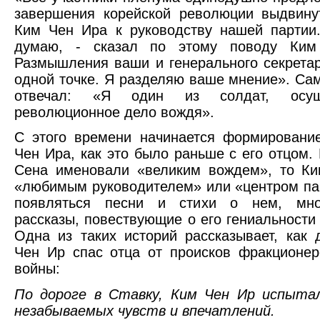
завершения корейской революции выдвину
Ким Чен Ира к руководству нашей партии
думаю, - сказал по этому поводу Ким
Размышления ваши и генерального секрета
одной точке. Я разделяю ваше мнение». Са
отвечал: «Я один из солдат, осущ
революционное дело вождя».
С этого времени начинается формировани
Чен Ира, как это было раньше с его отцом.
Сена именовали «великим вождем», то Ки
«любимым руководителем» или «центром па
появляться песни и стихи о нем, мно
рассказы, повествующие о его гениальности 
Одна из таких историй рассказывает, как 
Чен Ир спас отца от происков фракционе
войны:
По дороге в Ставку, Ким Чен Ир испыта
незабываемых чувств и впечатлений.