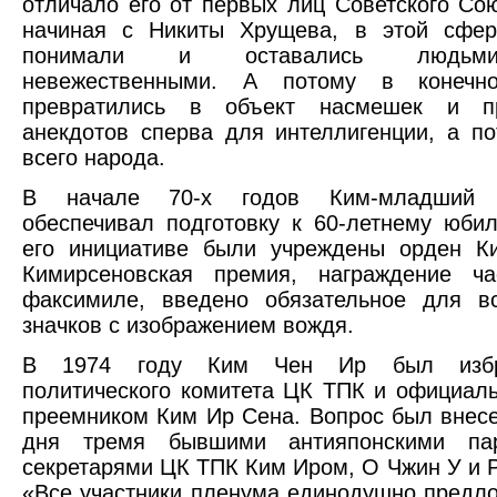
отличало его от первых лиц Советского Сою
начиная с Никиты Хрущева, в этой сфер
понимали и оставались людьми
невежественными. А потому в конечн
превратились в объект насмешек и п
анекдотов сперва для интеллигенции, а п
всего народа.
В начале 70-х годов Ким-младший
обеспечивал подготовку к 60-летнему юби
его инициативе были учреждены орден К
Кимирсеновская премия, награждение ч
факсимиле, введено обязательное для в
значков с изображением вождя.
В 1974 году Ким Чен Ир был избр
политического комитета ЦК ТПК и официал
преемником Ким Ир Сена. Вопрос был внесе
дня тремя бывшими антияпонскими пар
секретарями ЦК ТПК Ким Иром, О Чжин У и Р
«Все участники пленума единодушно предл