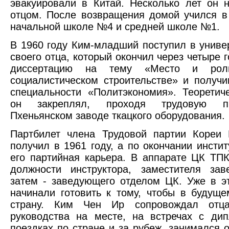
эвакуировали в Китай. Несколько лет он 
отцом. После возвращения домой учился в
начальной школе №4 и средней школе №1.
В 1960 году Ким-младший поступил в униве
своего отца, который окончил через четыре 
диссертацию на тему «Место и ро
социалистическом строительстве» и получ
специальности «Политэкономия». Теоретич
он закреплял, проходя трудовую п
Пхеньянском заводе ткацкого оборудования.
Партбилет члена Трудовой партии Кореи
получил в 1961 году, а по окончании инстит
его партийная карьера. В аппарате ЦК ТП
должности инструктора, заместителя зав
затем - заведующего отделом ЦК. Уже в э
начинали готовить к тому, чтобы в будуще
страну. Ким Чен Ир сопровождал отц
руководства на месте, на встречах с ди
поездках по стране и за рубеж, занимался 