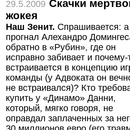
Скачки мертво
29.5.2009
жокея
Наш Зенит.
Спрашивается: а
прогнал Алехандро Домингес
обратно в «Рубин», где он
исправно забивает и почему-
встраивается в концепцию и
команды (у Адвоката он вечн
не встраивался)? Кто требов
купить у «Динамо» Данни,
который, мягко говоря, не
оправдал заплаченных за нег
30 миллионов евро (его травм