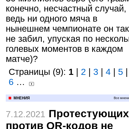
конечно, несчастный случай,
ведь ни одного мяча в
нынешнем чемпионате он так
не забил, упуская по несколь
голевых моментов в каждом
матче)?
Страницы (9):
1
|
2
|
3
|
4
|
5
|
6
…
МНЕНИЯ
Все мнени
Протестующих
7.12.2021
против QR-кодов не