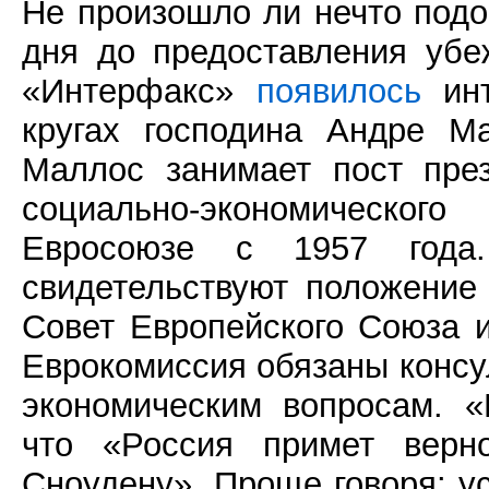
Не произошло ли нечто подо
дня до предоставления убе
«Интерфакс»
появилось
инт
кругах господина Андре М
Маллос занимает пост през
социально-экономическо
Евросоюзе с 1957 года
свидетельствуют положение 
Совет Европейского Союза 
Еврокомиссия обязаны консу
экономическим вопросам. 
что «Россия примет верн
Сноудену». Проще говоря: у