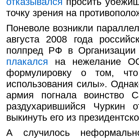
отказывался
просить убежищ
точку зрения на противопол
Поневоле возникли параллел
августа 2008 года российс
полпред РФ в Организации
плакался
на нежелание ОО
формулировку о том, что
использования силы». Однак
армия погнала воинство С
раздухарившийся Чуркин 
выкинуть его из президентск
А случилось неформаль