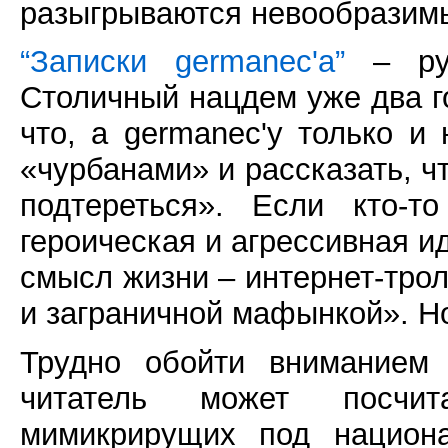
разыгрываются невообразим
“Записки germanec'а”
– рус
Столичный нацдем уже два го
что, а germanec'у только и 
«чурбанами» и рассказать, ч
подтереться». Если кто-т
героическая и агрессивная и
смысл жизни – интернет-тро
и заграничной мафынкой». Но
Трудно обойти вниманием 
читатель может посчи
мимикрирущих под национа