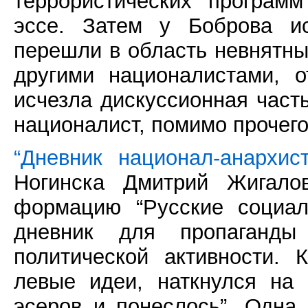
террористических програм
эссе. Затем у Боброва ис
перешли в область невнятны
другими националистами, о
исчезла дискуссионная част
националист, помимо прочего
“Дневник национал-анархист
Ногинска Дмитрий Жигалов
формацию “Русские социал
дневник для пропаганды
политической активности. 
левые идеи, наткнулся на 
эсеров и понеслось”. Одна 