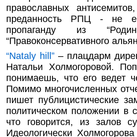
православных антисемитов
преданность РПЦ - не ес
пропаганду из “Роди
“Правоконсервативного альян
“Nataly hill”
– плацдарм дирек
Натальи Холмогоровой. По
понимаешь, что его ведет ч
Помимо многочисленных отч
пишет публицистические за
политическом положении в с
что говорится, из залов с
Идеологически Холмогорова 