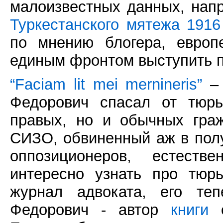
малоизвестных данных, нап
Туркестанского мятежа 1916
по мнению блогера, европ
единым фронтом выступить п
“Faciam lit mei mernineris”
– 
Федорович спасал от тюрь
правых, но и обычных гра
СИЗО, обвиненный аж в полу
оппозиционеров, естеств
интересно узнать про тюр
журнал адвоката, его те
Федорович - автор
книги
о