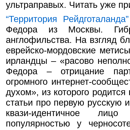
ультраправых. Читать уже пр
“Территория Рейдготаланда”
Федора из Москвы. Гибр
англофильства. На взгляд б
еврейско-мордовские метис
ирландцы – «расово неполн
Федора – отрицание парт
огромного интернет-сообщес
духом», из которого родится
статьи про первую русскую и
квази-идентичное лиц
популярностью у черносот