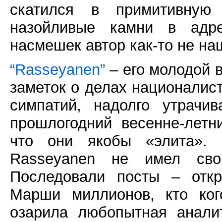
скатился в примитивную
назойливые камни в адрес
насмешек автор как-то не на
“Rasseyanen”
– его молодой в
заметок о делах националист
симпатий, надолго утрачи
прошлогодний весенне-лет
что они якобы «элита». 
Rasseyanen не имел сво
Последовали посты – откр
Марши миллионов, кто ког
озарила любопытная анали