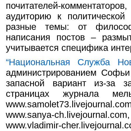
почитателей-комментаторо
аудиторию к политической 
разные темы: от философ
написания постов – размы
учитывается специфика инте
“Национальная Служба Нов
администрированием Софьи 
запасной вариант из-за з
страницах журнала мел
www.samolet73.livejournal.c
www.sanya-ch.livejournal.com,
www.vladimir-cher.livejourna