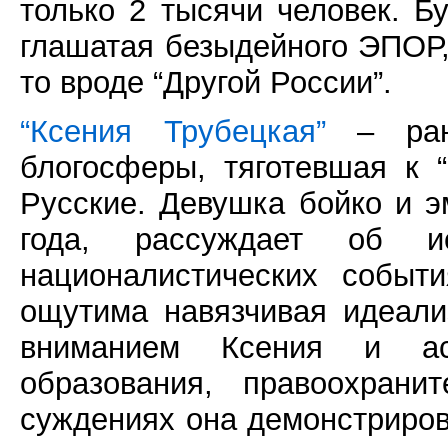
только 2 тысячи человек. Б
глашатая безыдейного ЭПОР,
то вроде “Другой России”.
“Ксения Трубецкая”
– рань
блогосферы, тяготевшая к
Русские. Девушка бойко и э
года, рассуждает об и
националистических событ
ощутима навязчивая идеали
вниманием Ксения и ас
образования, правоохрани
суждениях она демонстриров