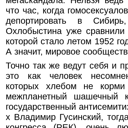
мегаскандала. Нельзя ведь
что час, когда гомосексуало
депортировать в Сибирь
Охлобыстина уже сравнили
которой стало летом 1952 го
А значит, мировое сообщест
Точно так же ведут себя и 
это как человек несомнен
которых хлебом не корми
межпланетный шашечный к
государственный антисемитиз
х Владимир Гусинский, тогд
конгресса (РЕК), очень л