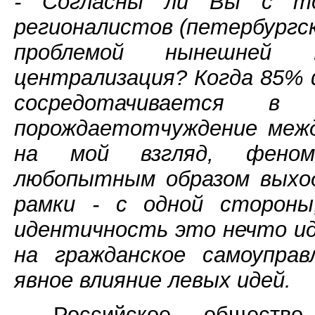
- Согласны ли Вы с точ
регионалистов (петербургски
проблемой нынешней Р
централизация? Когда 85%
сосредотачивается 
порождаетотчуждение межд
на мой взгляд, феноме
любопытным образом выход
рамки - с одной стороны
идентичность это нечто иде
на гражданское самоуправ
явное влияние левых идей.
- Российское общество