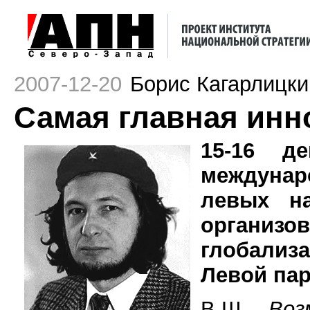
2007-12-20
Борис Кагарлицки
Самая главная инн
15-16 д
междунар
левых на
организо
глобализ
Левой па
В.Ш. -
Воз