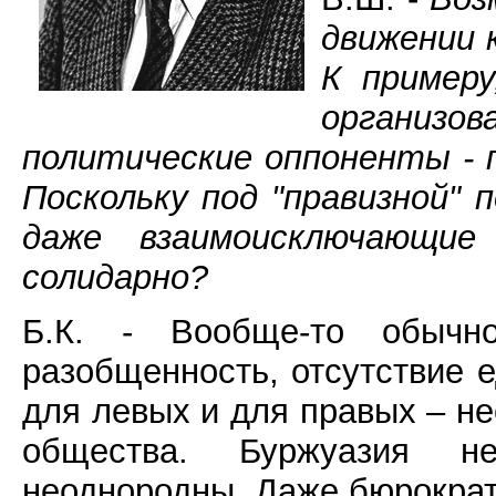
движении 
К примеру
организ
политические оппоненты - 
Поскольку под "правизной"
даже взаимоисключающие
солидарно?
Б.К. - Вообще-то обыч
разобщенность, отсутствие 
для левых и для правых – н
общества. Буржуазия не
неоднородны. Даже бюрократи