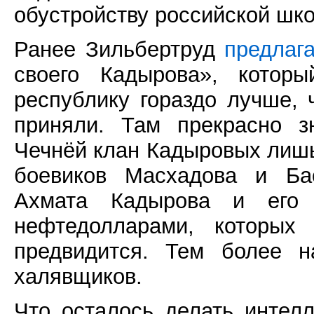
обустройству российской шк
Ранее Зильбертруд
предлаг
своего Кадырова», котор
республику гораздо лучше,
приняли. Там прекрасно з
Чечнёй клан Кадыровых лишь
боевиков Масхадова и Ба
Ахмата Кадырова и его 
нефтедолларами, которых
предвидится. Тем более н
халявщиков.
Что осталось делать интел