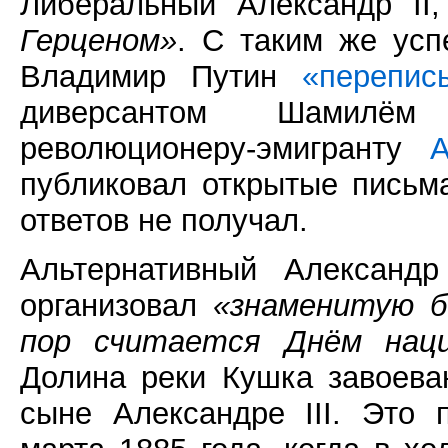
Либеральный Александр II,
Герценом»
. С таким же усп
Владимир Путин
«перепис
диверсантом Шамилём
революционеру-эмигранту
А
публиковал открытые письма
ответов не получал.
Альтернативный Александр
организовал
«знаменитую б
пор считается Днём наци
Долина реки Кушка завоеван
сыне Александре III. Это