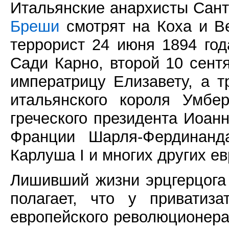
Итальянские анархисты Сан
Бреши
смотрят на Коха и В
террорист 24 июня 1894 год
Сади Карно, второй 10 сент
императрицу Елизавету, а т
итальянского короля Умбе
греческого президента Иоан
Франции Шарля-Фердинанда
Карлуша I и многих других е
Лишивший жизни эрцгерцога
полагает, что у приватиз
европейского революционера 