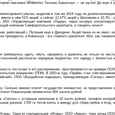
ернет-магазина Wildberries Татьяны Бакальчук — не шутка! Да ещё и у
омпенсировало убытки, выделив в том же 2014 году на докапитализацию
 имела в нём 51% акций, а сейчас 12,47% акций у Шеломова и 32,3% - у
% ЗАО «Управляющая компания «Лидер», через которую контролирует
ющей компании Симферопольского аэропорта, и говорить нечего!
ниг, работавший с Путиным ещё в Дрездене. Акций банка он не имел, но
а президента, а Ковальчук - его главного хранителя. Или, как говорили
 требовалось одеть, обуть, накормить и развлечь не только по месту
остельничий располагал изрядным бюджетом, что наряду с близостью к
енность поступает в его распоряжение, прослеживается на примере ООО
ельских инициатив» (ППИ). В 2003-м году «Прайм» стал собственником
лдайский». ООО «Валдайское подворье», принадлежащее «Согазу», имеет
у. Сколько именно платит государство неизвестно, но представление о
платит Ковальчукам ежемесячно 664 тысячи рублей.
 «Синтез» с уставным капиталом в 10 тысяч рублей, телефон которой
м данным, 1700 га лесов взяты в аренду для сбора грибов и ягод, а
Игора». Один из совладельцев «Игоры», ООО «Аркон», тоже дочка ООО