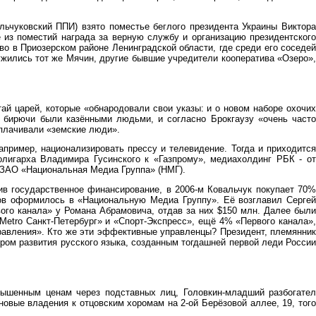
ьчуковский ППИ) взято поместье беглого президента Украины Виктора
 из поместий награда за верную службу и организацию президентского
о в Приозерском районе Ленинградской области, где среди его соседей
ужились тот же Мячин, другие бывшие учредители кооператива «Озеро»,
ай царей, которые «обнародовали свои указы: и о новом наборе охочи
х бирючи были казёнными людьми, и согласно Брокгаузу «очень часто
ыплачивали «земские люди».
пример, национализировать прессу и телевидение. Тогда и приходится
лигарха Владимира Гусинского к «Газпрому», медиахолдинг РБК - от
в ЗАО «Национальная Медиа Группа» (НМГ).
в государственное финансирование, в 2006-м Ковальчук покупает 70%
ов оформилось в «Национальную Медиа Группу». Её возглавил Сергей
ого канала» у Романа Абрамовича, отдав за них $150 млн. Далее были
Metro Санкт-Петербург» и «Спорт-Экспресс», ещё 4% «Первого канала»,
авления». Кто же эти эффективные управленцы? Президент, племянник
ром развития русского языка, созданным тогдашней первой леди России
вышенным ценам через подставных лиц, Головкин-младший разбогател
овые владения к отцовским хоромам на 2-ой Берёзовой аллее, 19, того