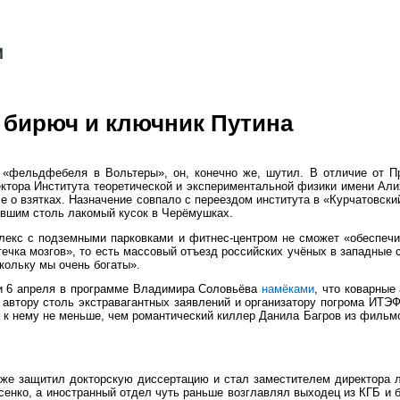
 бирюч и ключник Путина
 «фельдфебеля в Вольтеры», он, конечно же, шутил. В отличие от Пр
ектора Института теоретической и экспериментальной физики имени Али
 о взятках. Назначение совпало с переездом института в «Курчатовск
тившим столь лакомый кусок в Черёмушках.
екс с подземными парковками и фитнес-центром не сможет «обеспечи
утечка мозгов», то есть массовый отъезд российских учёных в западные
скольку мы очень богаты».
и 6 апреля в программе Владимира Соловьёва
намёками
, что коварные
автору столь экстравагантных заявлений и организатору погрома ИТЭФ 
 нему не меньше, чем романтический киллер Данила Багров из фильмов 
 уже защитил докторскую диссертацию и стал заместителем директора 
сенко, а иностранный отдел чуть раньше возглавлял выходец из КГБ и