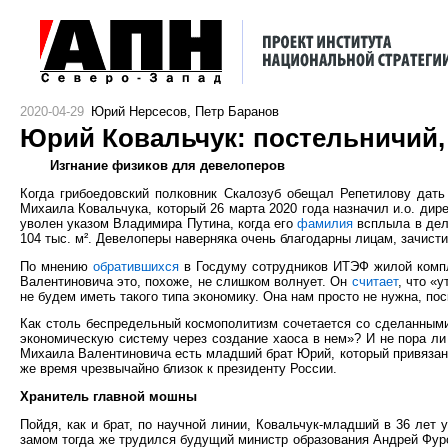
2020-04-29
Юрий Нерсесов, Петр Баранов
Юрий Ковальчук: постельничий,
Изгнание физиков для девелоперов
Когда грибоедовский полковник Скалозуб обещал Репетилову дать
Михаила Ковальчука, который 26 марта 2020 года назначил и.о. дир
уволен указом Владимира Путина, когда его
фамилия
всплыла в деле
104 тыс. м². Девелоперы наверняка очень благодарны лицам, зачис
По мнению
обратившихся
в Госдуму сотрудников ИТЭФ жилой компл
Валентиновича это, похоже, не слишком волнует. Он
считает
, что «
не будем иметь такого типа экономику. Она нам просто не нужна, по
Как столь беспредельный космополитизм сочетается со сделанным
экономическую систему через создание хаоса в нем»? И не пора ли 
Михаила Валентиновича есть младший брат Юрий, который привязан к
же время чрезвычайно близок к президенту России.
Хранитель главной мошны
Пойдя, как и брат, по научной линии, Ковальчук-младший в 36 лет
замом тогда же трудился будущий министр образования Андрей Фур