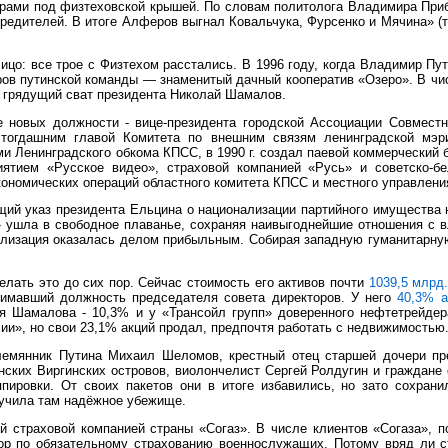
ерами под физтеховской крышей. По словам политолога Владимира Приб
 учредителей. В итоге Алферов выгнал Ковальчука, Фурсенко и Мячина» 
лицо: все трое с Физтехом расстались. В 1996 году, когда Владимир П
дров путинской команды — знаменитый дачный кооператив «Озеро». В ч
е грядущий сват президента Николай Шамалов.
 новых должности - вице-президента городской Ассоциации Совместн
 тогдашним главой Комитета по внешним связям ленинградской мэр
 Ленинградского обкома КПСС, в 1990 г. создал паевой коммерческий б
ятием «Русское видео», страховой компанией «Русь» и советско-бел
ономических операций областного комитета КПСС и местного управлени
ий указ президента Ельцина о национализации партийного имущества не
я» ушла в свободное плаванье, сохраняя наивыгоднейшие отношения с 
билизация оказалась делом прибыльным. Собирая западную гуманитарну
елать это до сих пор. Сейчас стоимость его активов почти
1039,5 млрд.
анимавший должность председателя совета директоров. У него
40,3% а
ая Шамалова - 10,3% и у «Трансойл групп» доверенного нефтетрейде
и», но свои 23,1% акций продал, предпочтя работать с недвижимостью
лемянник Путина Михаил Шеломов, крестный отец старшей дочери п
танских Виргинских островов, виолончелист Сергей Ролдугин и граждан
пировки. От своих пакетов они в итоге избавились, но зато сохран
лучила там надёжное убежище.
 страховой компанией страны «Согаз». В числе клиентов «Согаза», п
р по обязательному страхованию военнослужащих. Потому вряд ли сто