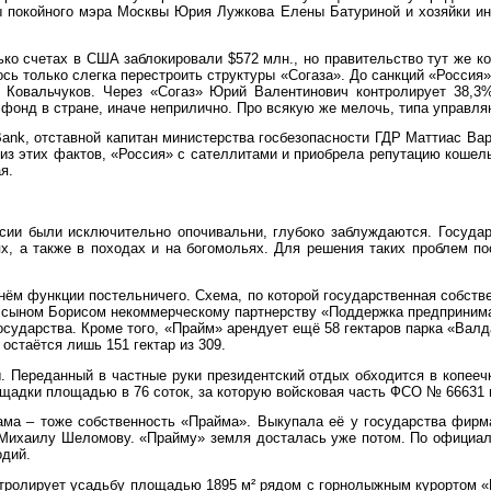
ы покойного мэра Москвы Юрия Лужкова Елены Батуриной и хозяйки инт
ько счетах в США заблокировали $572 млн., но правительство тут же к
сь только слегка перестроить структуры «Согаза». До санкций «Россия»
 Ковальчуков. Через «Согаз» Юрий Валентинович контролирует 38,3
фонд в стране, иначе неприлично. Про всякую же мелочь, типа управля
ank, отставной капитан министерства госбезопасности ГДР Маттиас Вар
 из этих фактов, «Россия» с сателлитами и приобрела репутацию кошельк
я.
сии были исключительно опочивальни, глубоко заблуждаются. Государя
х, а также в походах и на богомольях. Для решения таких проблем п
нём функции постельничего. Схема, по которой государственная собств
сыном Борисом некоммерческому партнерству «Поддержка предпринимат
государства. Кроме того, «Прайм» арендует ещё 58 гектаров парка «Ва
остаётся лишь 151 гектар из 309.
 Переданный в частные руки президентский отдых обходится в копеечк
щадки площадью в 76 соток, за которую войсковая часть ФСО № 66631 
ма – тоже собственность «Прайма». Выкупала её у государства фирма
хаилу Шеломову. «Прайму» земля досталась уже потом. По официальны
одий.
тролирует усадьбу площадью 1895 м² рядом с горнолыжным курортом «