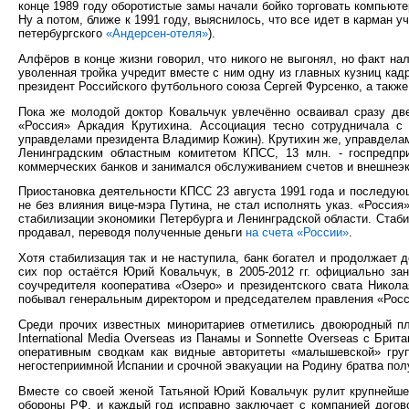
конце 1989 году оборотистые замы начали бойко торговать компьют
Ну а потом, ближе к 1991 году, выяснилось, что все идет в карман
петербургского
«Андерсен-отеля»
).
Алфёров в конце жизни говорил, что никого не выгонял, но факт на
уволенная тройка учредит вместе с ним одну из главных кузниц ка
президент Российского футбольного союза Сергей Фурсенко, а такж
Пока же молодой доктор Ковальчук увлечённо осваивал сразу две
«Россия» Аркадия Крутихина. Ассоциация тесно сотрудничала с
управделами президента Владимир Кожин). Крутихин же, управделами
Ленинградским областным комитетом КПСС, 13 млн. - госпредпри
коммерческих банков и занимался обслуживанием счетов и внешнеэк
Приостановка деятельности КПСС 23 августа 1991 года и последующ
не без влияния вице-мэра Путина, не стал исполнять указ. «Росси
стабилизации экономики Петербурга и Ленинградской области. Ста
продавал, переводя полученные деньги
на счета «России»
.
Хотя стабилизация так и не наступила, банк богател и продолжает д
сих пор остаётся Юрий Ковальчук, в 2005-2012 гг. официально з
соучредителя кооператива «Озеро» и президентского свата Никол
побывал генеральным директором и председателем правления «Росси
Среди прочих известных миноритариев отметились двоюродный п
International Media Overseas из Панамы и Sonnette Overseas с Бри
оперативным сводкам как видные авторитеты «малышевской» груп
негостеприимной Испании и срочной эвакуации на Родину братва по
Вместе со своей женой Татьяной Юрий Ковальчук рулит крупнейшей
обороны РФ, и каждый год исправно заключает с компанией догово