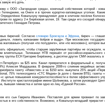
а замуж его дочь.
му с ООО «Загородная среда», конечный собственник которой - ковал
Геленджике, на Онеге и в прочих курортно-заповедных уголках. Какие
. Определённо Ковальчуку принадлежит дом в элитном посёлке Колосков
рове по адресу 2-я Берёзовая аллея, 19. Там среди его соседей обнар
ритетного Геннадия Петрова.
ревых бирючей. Согласно
словарю Брокгауза и Эфрона
, бирюч — глашат
деньги, ловить капканами бобров и выдр». При московских государя
а жалованье» (получая «по полуденге», или «по московке»), которое в
лать официально, чтобы старшие зарубежные партнёры не осуждали, на
м влиятельных. Телеканал НТВ перешёл от российско-израильского о
ину группы ЕСН Григорию Берёзкину, а десятки других СМИ оказались 
-Петербург» за $25 млн. Канал превратился в федеральный и, получи
,9%) Алексея Мордашова. В феврале 2008-го слияние медийных актив
риобрела газету «Известия» и за $150 млн. выкупила 25% акций «Перв
ional, 75% телехолдинга «СТС Медиа» (в доле с банком ВТБ), газеты «
«с целью повышения конкурентоспособности и более эффективного упр
 Институте кристаллографии имени Шубникова, а затем руководил Цент
а, бывшая гимнастка и затем одно из лиц «Единой России».
тем его сын Гаврила Иванович. Поставляя для армии провиант по за
стью в его собственности. Возможно, и Ковальчук-младший прирастит н