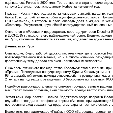
оценивалось Forbes в $600 млн. Третье место в стране после вдов
супруга 1,8 млрд., согласно данным Forbes за нынешний год.
Правда, «Россия» пострадала из-за крымских санкций, на одних тол
банка 13 млрд. рублей через облигации федерального займа. Пришло
ООО «Аквила», в котором в свою очередь доля в 49,92% у четы
«Газфонд». Разумеется, крупнейший негосударственный пенсионный 
Отметился в «России» и председатель совета директоров Dresdner B
в 2003-2015 гг. входил в его наблюдательный совет. Видимо, исходя
на Руси, ключника. Должность важнейшая, но далеко не единственна
Дачник всея Руси
Считающие, будто заботой царских постельничих допетровской Рос
преимущественного пребывания, но и в многочисленных резиденция
царственному телу делало его очень влиятельным человеком.
С началом путинского президентства Ковальчук стал выполнять при 
«Прайм». Принадлежит оно учрежденному Юрием Ковальчуком и его 
98 га валдайской земли, некогда относившейся к резиденции главы 
2 гектара на подъезде к резиденции. В бессрочном пользовании ФСО 
Подобное разгосударствление не снижает государственные расходы.
масштабах можно получить, зная стоимость аренды вертолётной пло
Земля близ Марьялахти – залива Ладожского озера напротив Валаа
случайно совпадал с телефоном фирмы «Акцепт», принадлежащей Ми
посторонним вход заказан под предлогом охраны частных лесных уг
Более того, принадлежащее «Прайму» ООО «Загородная среда» кон