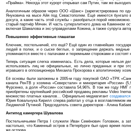
«Прайма». Некогда этот курорт открывал сам Путин, там же выходил
Аналогичным образом через ООО «Шанс» (зарегистрирована по одно
Януковича на мысе Айя под Севастополем. Ещё имеются бунгало в 
досуга, а какие часть этой службы – разобраться порой невозможно
старый партнёр Мячин. И часть суперэлитного дома на Каменном ост
включая Шамалова и экс-управделами Кожина, а также супруга авто
Повышенно эффективные глашатаи
Ключник, постельничий, кто ещё? Ещё один из главнейших госуда
людей в полки, и о сыске беглых, о запрещении держать медные 
упоминаются вместе с палачами и тюремными сторожами и состоят н
Теперь ситуация слегка изменилась. Есть дела, которые нельзя де
использовать лиц не официальных, но лично преданных и при это
игравшего в оппозиционера Михаила Прохорова к аполитичному хозя
Её основы были заложены в 2005-м году покупкой ОАО «ТРК «Санкт
канала РенТВ у хозяина «Северстали» и миноритария «России» (5
Фурсенко, а доля «России» составила 54,96%. В том же году НМГ п
приобретены крупнейший российский продавец рекламы Video Inernat
множество платных каналов… Официально медиагигант
создавался
Юрия Ковальчука Кирилл сперва работал у отца в возглавляемом им
Людмилой Путиной. Председатель совета директоров - Алина Кабаев
Антипод камергера Шувалова
Постельничьими Петра I служили Иван Семёнович Головкин, а за
настолько, что Каменный остров в Петербурге был одно время полно
же острова.