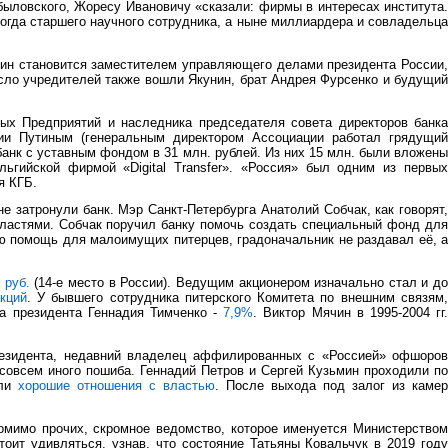
ыловского, Жоресу Ивановичу «сказали: фирмы в интересах института.
(тогда старшего научного сотрудника, а ныне миллиардера и совладельца
утин становится заместителем управляющего делами президента России,
исло учредителей также вошли Якунин, брат Андрея Фурсенко и будущий
ых Предприятий и наследника председателя совета директоров банка
ии Путиным (генеральным директором Ассоциации работал грядущий
анк с уставным фондом в 31 млн. рублей. Из них 15 млн. были вложены
ьгийской фирмой «Digital Transfer». «Россия» был одним из первых
я КГБ.
 затронули банк. Мэр Санкт-Петербурга Анатолий Собчак, как говорят,
властями. Собчак поручил банку помочь создать специальный фонд для
ю помощь для малоимущих питерцев, градоначальник не раздавал её, а
 руб.
(14-е место в России). Ведущим акционером изначально стал и до
кций
. У бывшего сотрудника питерского Комитета по внешним связям
ра президента Геннадия Тимченко -
7,9%
. Виктор Мячин в 1995-2004 гг
.
резидента, недавний владелец аффилированных с «Россией» офшоров
е совсем иного пошиба. Геннадий Петров и Сергей Кузьмин проходили по
или
хорошие отношения с властью
. После выхода под залог из каме
омимо прочих, скромное ведомство, которое именуется Министерством
ит удивляться, узнав, что состояние Татьяны Ковальчук в 2019 году