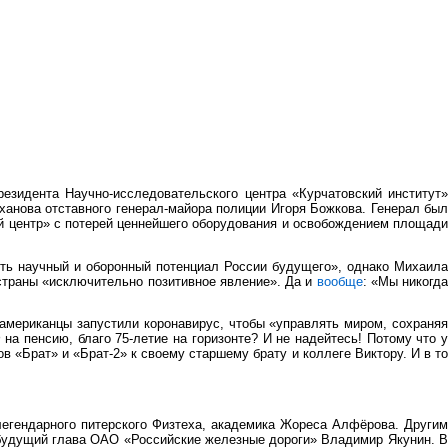
езидента Научно-исследовательского центра «Курчатовский институт»
ханова отставного генерал-майора полиции Игоря Божкова. Генерал был
ий центр» с потерей ценнейшего оборудования и освобождением площад
ть научный и оборонный потенциал России будущего», однако Михаил
 страны «исключительно позитивное явление». Да и
вообще
: «Мы никогд
 американцы запустили коронавирус, чтобы «управлять миром, сохраня
на пенсию, благо 75-летие на горизонте? И не надейтесь! Потому что у
«Брат» и «Брат-2» к своему старшему брату и коллеге Виктору. И в то
легендарного питерского Физтеха, академика Жореса Алфёрова. Другим
 будущий глава ОАО «Российские железные дороги» Владимир Якунин. В