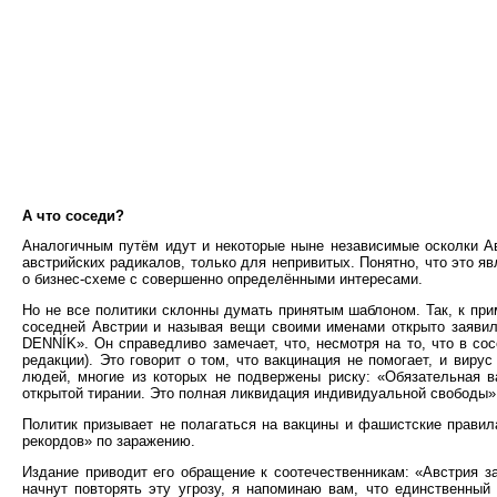
А что соседи?
Аналогичным путём идут и некоторые ныне независимые осколки Авс
австрийских радикалов, только для непривитых. Понятно, что это 
о бизнес-схеме с совершенно определёнными интересами.
Но не все политики склонны думать принятым шаблоном. Так, к пр
соседней Австрии и называя вещи своими именами открыто заявил
DENNÍK». Он справедливо замечает, что, несмотря на то, что в со
редакции). Это говорит о том, что вакцинация не помогает, и вир
людей, многие из которых не подвержены риску: «Обязательная в
открытой тирании. Это полная ликвидация индивидуальной свободы»
Политик призывает не полагаться на вакцины и фашистские правила
рекордов» по заражению.
Издание приводит его обращение к соотечественникам: «Австрия за
начнут повторять эту угрозу, я напоминаю вам, что единственный