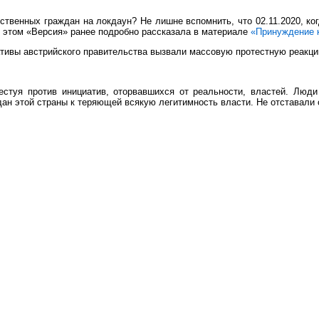
бственных граждан на локдаун? Не лишне вспомнить, что 02.11.2020, ко
б этом «Версия» ранее подробно рассказала в материале
«Принуждение к
тивы австрийского правительства вызвали массовую протестную реакци
естуя против инициатив, оторвавшихся от реальности, властей. Люд
н этой страны к теряющей всякую легитимность власти. Не отставали о