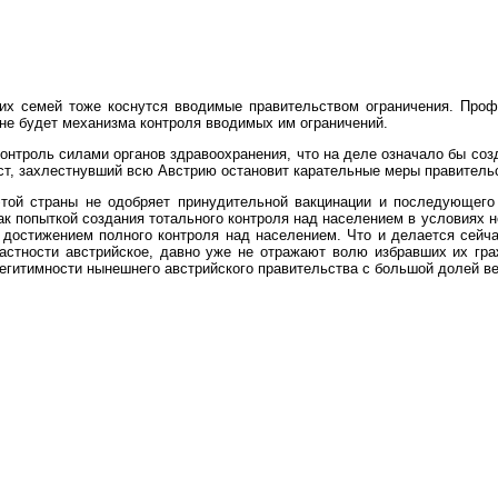
и их семей тоже коснутся вводимые правительством ограничения. Про
 не будет механизма контроля вводимых им ограничений.
 контроль силами органов здравоохранения, что на деле означало бы со
ест, захлестнувший всю Австрию остановит карательные меры правител
 этой страны не одобряет принудительной вакцинации и последующег
как попыткой создания тотального контроля над населением в условиях
 достижением полного контроля над населением. Что и делается сей
частности австрийское, давно уже не отражают волю избравших их г
легитимности нынешнего австрийского правительства с большой долей в