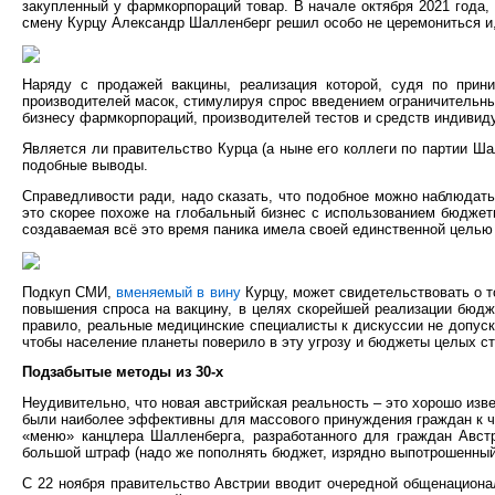
закупленный у фармкорпораций товар. В начале октября 2021 года,
смену Курцу Александр Шалленберг решил особо не церемониться и,
Наряду с продажей вакцины, реализация которой, судя по прини
производителей масок, стимулируя спрос введением ограничительны
бизнесу фармкорпораций, производителей тестов и средств индивиду
Является ли правительство Курца (а ныне его коллеги по партии Ша
подобные выводы.
Справедливости ради, надо сказать, что подобное можно наблюдать
это скорее похоже на глобальный бизнес с использованием бюджет
создаваемая всё это время паника имела своей единственной цель
Подкуп СМИ,
вменяемый в вину
Курцу, может свидетельствовать о т
повышения спроса на вакцину, в целях скорейшей реализации бюдже
правило, реальные медицинские специалисты к дискуссии не допуск
чтобы население планеты поверило в эту угрозу и бюджеты целых с
Подзабытые методы из 30-х
Неудивительно, что новая австрийская реальность – это хорошо изв
были наиболее эффективны для массового принуждения граждан к че
«меню» канцлера Шалленберга, разработанного для граждан Австр
большой штраф (надо же пополнять бюджет, изрядно выпотрошенный
С 22 ноября правительство Австрии вводит очередной общенациона