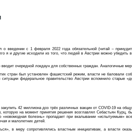
о введении с 1 февраля 2022 года обязательной (читай – принудите
лго я и другие исходили из того, что людей в Австрии можно убедить
 вводит очередной локдаун для собственных граждан. Аналогичные мер
этих стран был установлен фашистский режим, власти не баловали со
ситуации федеральное правительство Австрии вспомнило старые «доб
и закупить 42 миллиона доз трёх различных вакцин от COVID-19 на общ
, которую на момент принятия решения возглавлял Себастьян Курц, б
то «новомодная болезнь» пропадает при вкалывании «испытуемым» все
ючая и малолетних детей.
ься», в меру сопротивлялись властным инициативам, а власти оказы