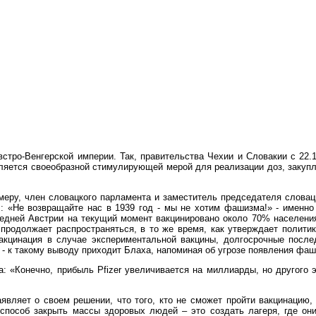
тро-Венгерской империи. Так, правительства Чехии и Словакии с 22.1
является своеобразной стимулирующей мерой для реализации доз, закуп
имеру, член словацкого парламента и заместитель председателя слова
: «Не возвращайте нас в 1939 год - мы не хотим фашизма!» - именно
седней Австрии на текущий момент вакцинировано около 70% населения
ус продолжает распространяться, в то же время, как утверждает полит
акцинация в случае экспериментальной вакцины, долгосрочные после
 - к такому выводу приходит Блаха, напоминая об угрозе появления фа
: «Конечно, прибыль Pfizer увеличивается на миллиарды, но другого 
являет о своем решении, что того, кто не сможет пройти вакцинацию,
 способ закрыть массы здоровых людей – это создать лагеря, где он