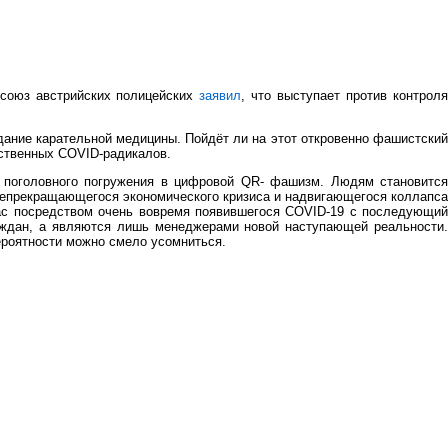
фсоюз австрийских полицейских
заявил
, что выступает против контрол
здание карательной медицины. Пойдёт ли на этот откровенно фашистский
ьственных COVID-радикалов.
о поголовного погружения в цифровой QR- фашизм. Людям становится
 непрекращающегося экономического кризиса и надвигающегося коллапса
час посредством очень вовремя появившегося COVID-19 с последующий
раждан, а являются лишь менеджерами новой наступающей реальности.
ероятности можно смело усомниться.