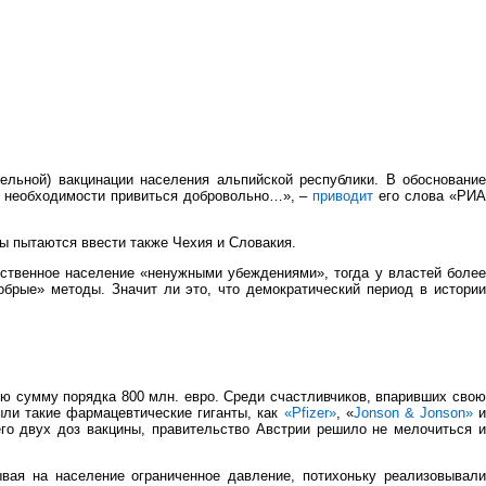
льной) вакцинации населения альпийской республики. В обоснование
 в необходимости привиться добровольно…», –
приводит
его слова «РИ
ы пытаются ввести также Чехия и Словакия.
бственное население «ненужными убеждениями», тогда у властей более
рые» методы. Значит ли это, что демократический период в истории
ую сумму порядка 800 млн. евро. Среди счастливчиков, впаривших сво
ыли такие фармацевтические гиганты, как
«Pfizer»
, «
Jonson & Jonson»
и
го двух доз вакцины, правительство Австрии решило не мелочиться и
вая на население ограниченное давление, потихоньку реализовывали