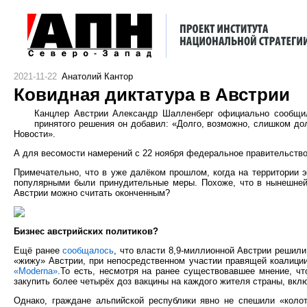
2021-11-22
Анатолий Кантор
Ковидная диктатура в Австрии
Канцлер Австрии Александр Шалленберг официально сообщил 
принятого решения он добавил: «Долго, возможно, слишком до
Новости».
А для весомости намерений с 22 ноября федеральное правительство
Примечательно, что в уже далёком прошлом, когда на территории 
популярными были принудительные меры. Похоже, что в нынешней 
Австрии можно считать оконченным?
Бизнес австрийских политиков?
Ещё ранее
сообщалось
, что власти 8,9-миллионной Австрии решил
«жижу» Австрии, при непосредственном участии правящей коалиции
«Moderna»
.То есть, несмотря на ранее существовавшее мнение, ч
закупить более четырёх доз вакцины на каждого жителя страны, вкл
Однако, граждане альпийской республики явно не спешили «колот