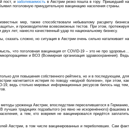
й пост, и
заболеваемость
в Австрии резко пошла в гору. Пришедший н
объявил поголовную принудительную вакцинацию населения страны.
известных мер, также способствовали небывалому расцвету бизнеса
ащиты», и производителям всевозможных тестов. При этом, протежируя
 двух лет, нанесло качественный удар по национальному бизнесу.
ы, сказать сложно, но ситуация в Австрии очень сильно наталкивает на
мысль, что поголовная вакцинация от COVID-19 – это не про здоровье…
мкорпорациями и ВОЗ (Всемирная организация здравоохранения). Ведь
только для повышения собственного рейтинга, но и в последующем, дл
трии нагнетается истерия по поводу «модной болезни», при этом, как
D-19, ведь столько мировых информационных ресурсов билось над тем,
тов.
но методы уроженца Австрии, впоследствии переселившегося в Германию,
 лучших традициях подзабытого (но явно не искоренённого) фашизма в
селения, а тем, кто вовремя не вакцинировался придётся заплатить
елей Австрии, в том числе вакцинированных и переболевших. Сам факт