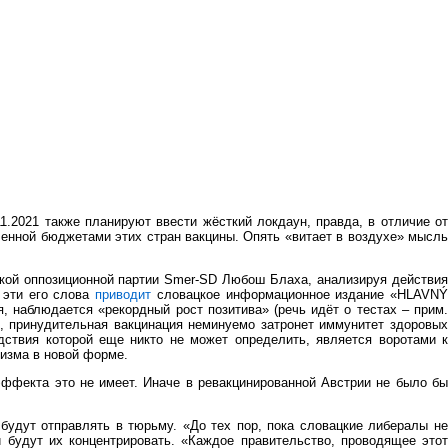
1.2021 также планируют ввести жёсткий локдаун, правда, в отличие от
ленной бюджетами этих стран вакцины. Опять «витает в воздухе» мысль
цкой оппозиционной партии Smer-SD Любош Блаха, анализируя действия
 эти его слова
приводит
словацкое информационное издание «HLAVN
, наблюдается «рекордный рост позитива» (речь идёт о тестах – прим.
ик, принудительная вакцинация неминуемо затронет иммунитет здоровых
дствия которой еще никто не может определить, является воротами к
шизма в новой форме.
эффекта это не имеет. Иначе в ревакцинированной Австрии не было бы
 будут отправлять в тюрьму. «До тех пор, пока словацкие либералы не
и будут их концентрировать. «Каждое правительство, проводящее этот