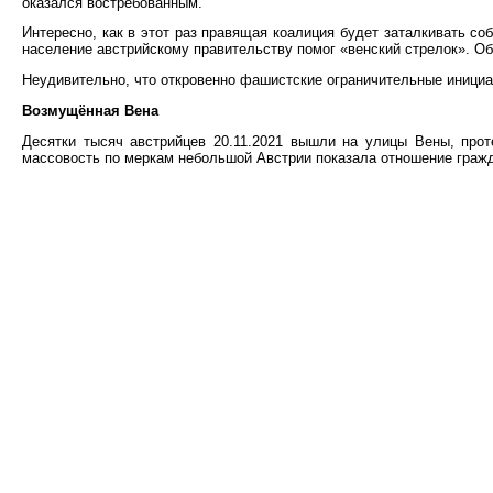
оказался востребованным.
Интересно, как в этот раз правящая коалиция будет заталкивать со
население австрийскому правительству помог «венский стрелок». О
Неудивительно, что откровенно фашистские ограничительные инициа
Возмущённая Вена
Десятки тысяч австрийцев 20.11.2021 вышли на улицы Вены, прот
массовость по меркам небольшой Австрии показала отношение гражда