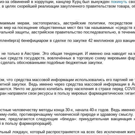
 из-за обвинений в коррупции, канцлер Курц был вынужден
покинуть
сво
 в целях скорейшей реализации закупленного правительством товара, 
маемым мерам, застопорилась, австрийские политики, посредством 
х мер на посещение общественных мест без так называемых «средств з
альной защиты, австрийское правительство последовательно, в течении
лленберга) бенефициаром в сделке по закупке 42 миллионов доз вакцин
 не только в Австрии. Это общая тенденция. И именно она наводит на 
ных средств государств, вовлечённых в торговую схему мировыми фар
ю сделать обоснованными подобные бюджетные закупки.
ом, что средства массовой информации использовались его партией не 
тной закупки. Ведь именно через средства массовой информации в Авс
аются. Ничто не должно колебать веру населения в страхе перед COVI
тран направили свои ресурсы в пользу мировых фармацевтических гиган
естные человечеству методы конца 30-х, начала 40-х годов. Ведь имен
му-либо, противоречащему человеческой природе и здравому смыслу. В
ии, предлагаются следующие «блюда»: принудительная вакцинация на
 в пользу фармкорпораций).
льный локдаун, который распространяется на всех без исключения жит