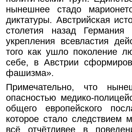
нынешнее стадо марионето
диктатуры. Австрийская ист
столетия назад Германия
укрепления всевластия де
того как ушло поколение л
себе, в Австрии сформиро
фашизма».
Примечательно, что ныне
опасностью медико-полицей
общего европейского посл
которое стало следствием м
всё отчётливее в поведен