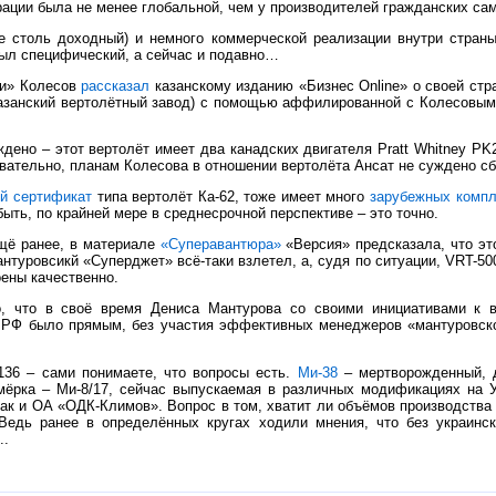
рации была не менее глобальной, чем у производителей гражданских са
 не столь доходный) и немного коммерческой реализации внутри стран
был специфический, а сейчас и подавно…
ии» Колесов
рассказал
казанскому изданию «Бизнес Online» о своей стр
азанский вертолётный завод) с помощью аффилированной с Колесовым 
ждено – этот вертолёт имеет два канадских двигателя Pratt Whitney PK
довательно, планам Колесова в отношении вертолёта Ансат не суждено сб
й сертификат
типа вертолёт Ка-62, тоже имеет много
зарубежных комп
быть, по крайней мере в среднесрочной перспективе – это точно.
щё ранее, в материале
«Суперавантюра»
«Версия» предсказала, что эт
антуровсикй «Суперджет» всё-таки взлетел, а, судя по ситуации, VRT-50
оены качественно.
, что в своё время Дениса Мантурова со своими инициативами к во
Ф было прямым, без участия эффективных менеджеров «мантуровского
136 – сами понимаете, что вопросы есть.
Ми-38
– мертворожденный, д
мёрка – Ми-8/17, сейчас выпускаемая в различных модификациях на У
так и ОА «ОДК-Климов». Вопрос в том, хватит ли объёмов производств
Ведь ранее в определённых кругах ходили мнения, что без украинск
..