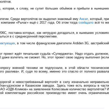
молётов.
ы, которая, к слову, не сулит больших объёмов и прибыли в нынешних
атегии. Среди вертолётов он выделил знакомый ему
Ансат
, который, пр
компании «Рычаг» ещё с 2017 года. Об этом тогда
сообщало
всё то ж
206C, поставка которых, как нетрудно догадаться, в нынешних условия
ыться в с среднесрочной перспективе.
лектующих
, в том числе французские двигатели Ardiden 3G, австрийски
от проект ждёт печальная судьба «Суперджета». Надо отдать должное
0 даже взлететь не сможет. Но, этот проект свою задачу выполнил (если
просу военной техники не подпускали, в этой области техническое
 разлива». И, судя по всему, именно это спасло от полного развала
орогой и невостребованный вертолёт в силу изначально неправильн
лан-удэнском и Казанском заводах. Здесь тоже есть вопросы в части
а АО «ОДК-Климов» на заявленное Колесовым количество вертолётов? И
ой комплектации российское производство имеет очень ограниченные