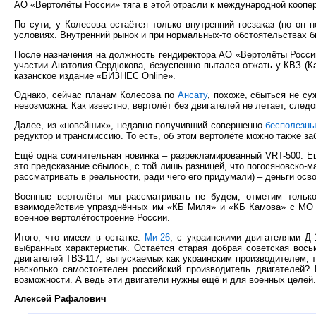
АО «Вертолёты России» тяга в этой отрасли к международной коопе
По сути, у Колесова остаётся только внутренний госзаказ (но он
условиях. Внутренний рынок и при нормальных-то обстоятельствах 
После назначения на должность гендиректора АО «Вертолёты Росс
участии Анатолия Сердюкова, безуспешно пытался отжать у КВЗ (К
казанское издание «БИЗНЕС Online».
Однако, сейчас планам Колесова по
Ансату
, похоже, сбыться не су
невозможна. Как известно, вертолёт без двигателей не летает, сле
Далее, из «новейших», недавно получивший совершенно
бесполезны
редуктор и трансмиссию. То есть, об этом вертолёте можно также за
Ещё одна сомнительная новинка – разрекламированный VRT-500. Е
это предсказание сбылось, с той лишь разницей, что погосяновско-м
рассматривать в реальности, ради чего его придумали) – деньги осв
Военные вертолёты мы рассматривать не будем, отметим только
взаимодействие упразднённых им «КБ Миля» и «КБ Камова» с МО Р
военное вертолётостроение России.
Итого, что имеем в остатке:
Ми-26
, с украинскими двигателями Д-
выбранных характеристик. Остаётся старая добрая советская вось
двигателей ТВ3-117, выпускаемых как украинским производителем, 
насколько самостоятелен российский производитель двигателей? 
возможности. А ведь эти двигатели нужны ещё и для военных целей.
Алексей Рафалович