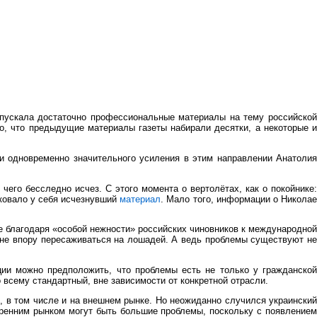
ускала достаточно профессиональные материалы на тему российско
то, что предыдущие материалы газеты набирали десятки, а некоторые и
и одновременно значительного усиления в этим направлении Анатолия
чего бесследно исчез. С этого момента о вертолётах, как о покойнике:
иковало у себя исчезнувший
материал
. Мало того, информации о Никола
е благодаря «особой нежности» российских чиновников к международной
ране впору пересаживаться на лошадей. А ведь проблемы существуют не
ии можно предположить, что проблемы есть не только у гражданской
 всему стандартный, вне зависимости от конкретной отрасли.
, в том числе и на внешнем рынке. Но неожиданно случился украинский
утренним рынком могут быть большие проблемы, поскольку с появлением