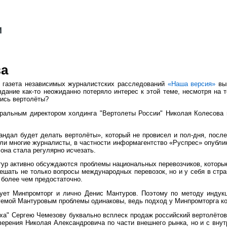
ва
 газета независимых журналистских расследований
«Наша версия»
вып
здание как-то неожиданно потеряло интерес к этой теме, несмотря на 
лись вертолёты?
ральным директором холдинга "Вертолеты России" Николая Колесова 
андал будет делать вертолёты», который не провисел и пол-дня, после 
или многие журналисты, в частности информагентство «Руспрес» опубл
 она стала регулярно исчезать.
ктур активно обсуждаются проблемы национальных перевозчиков, которы
 решать не только вопросы международных перевозок, но и у себя в ст
 более чем предостаточно.
ет Минпромторг и лично Денис Мантуров. Поэтому по методу индукц
ируемой Мантуровым проблемы одинаковы, ведь подход у Минпромторга ко
еха" Сергею Чемезову буквально всплеск продаж российский вертолётов
аверения Николая Александровича по части внешнего рынка, но и с вн