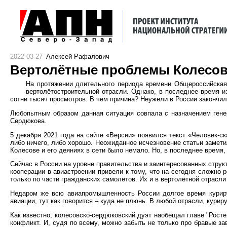
2022-03-27
Алексей Рафалович
Вертолётные проблемы Колесо
На протяжении длительного периода времени Общероссийская
вертолётостроительной отрасли. Однако, в последнее время и
сотни тысяч просмотров. В чём причина? Неужели в России закончи
Любопытным образом данная ситуация совпала с назначением гене
Сердюкова.
5 декабря 2021 года на сайте «Версии» появился текст «Человек-ск
либо ничего, либо хорошо. Неожиданное исчезновение статьи замет
Колесове и его деяниях в сети было немало. Но, в последнее время,
Сейчас в России на уровне правительства и заинтересованных стру
кооперации в авиастроении привели к тому, что на сегодня сложно
только по части гражданских самолётов. Их и в вертолётной отрасли
Недаром же всю авиапромышленность России долгое время куриру
авиации, тут как говорится – куда не плюнь. В любой отрасли, кур
Как известно, колесовско-сердюковский дуэт наобещал главе "Рост
конфликт. И, судя по всему, можно забыть не только про бравые з