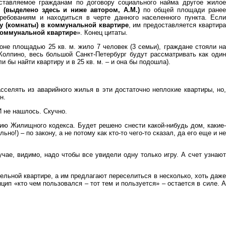
оставляемое гражданам по договору социального найма другое жилое
 (выделено здесь и ниже автором, А.М.)
по общей площади ране
ебованиям и находиться в черте данного населенного пункта. Если
у (комнаты) в коммунальной квартире
, им предоставляется квартир
 коммунальной квартире
». Конец цитаты.
оне площадью 25 кв. м. жило 7 человек (3 семьи), граждане стояли на
Колпино, весь большой Санкт-Петербург будут рассматривать как один
бы найти квартиру и в 25 кв. м. – и она бы подошла).
елять из аварийного жилья в эти достаточно неплохие квартиры, но,
н.
 не нашлось. Скучно.
ию Жилищного кодекса. Будет решено снести какой-нибудь дом, какие-
о!) – по закону, а не потому как кто-то чего-то сказал, да его еще и не
учае, видимо, надо чтобы все увидели одну только игру. А счет узнают
дельной квартире, а им предлагают переселиться в несколько, хоть даже
цип «кто чем пользовался – тот тем и пользуется» – остается в силе. А