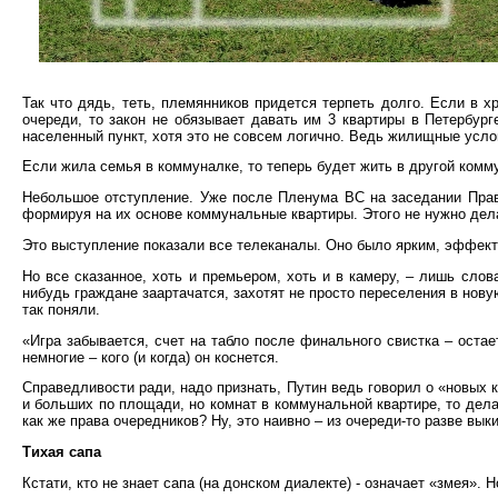
Так что дядь, теть, племянников придется терпеть долго. Если в 
очереди, то закон не обязывает давать им 3 квартиры в Петербур
населенный пункт, хотя это не совсем логично. Ведь жилищные услов
Если жила семья в коммуналке, то теперь будет жить в другой комм
Небольшое отступление. Уже после Пленума ВС на заседании Прави
формируя на их основе коммунальные квартиры. Этого не нужно дел
Это выступление показали все телеканалы. Оно было ярким, эффект
Но все сказанное, хоть и премьером, хоть и в камеру, – лишь сло
нибудь граждане заартачатся, захотят не просто переселения в новую 
так поняли.
«Игра забывается, счет на табло после финального свистка – остае
немногие – кого (и когда) он коснется.
Справедливости ради, надо признать, Путин ведь говорил о «новых к
и больших по площади, но комнат в коммунальной квартире, то делат
как же права очередников? Ну, это наивно – из очереди-то разве вык
Тихая сапа
Кстати, кто не знает сапа (на донском диалекте) - означает «змея».