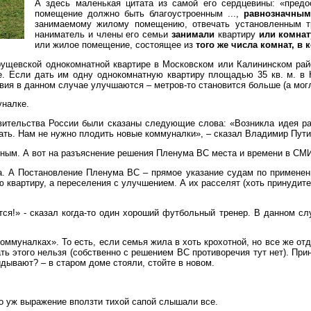
А здесь маленькая цитата из самой его сердцевины: «пред
помещение должно быть благоустроенным ...,
равнозначным
занимаемому жилому помещению, отвечать установленным тр
наниматель и члены его семьи
занимали
квартиру
или комнат
или жилое помещение, состоящее из
того же числа комнат, в
хрущевской однокомнатной квартире в Московском или Калининском рай
ге. Если дать им одну однокомнатную квартиру площадью 35 кв. м. в 
ия в данном случае улучшаются – метров-то становится больше (а могли 
уналке.
тельства России были сказаны следующие слова: «Возникла идея расс
ать. Нам не нужно плодить новые коммуналки», – сказал Владимир Пути
ным. А вот на разъяснение решения Пленума ВС места и времени в СМИ
ва. А Постановление Пленума ВС – прямое указание судам по применен
квартиру, а переселения с улучшением. А их расселят (хоть принудительн
тся!» - сказал когда-то один хороший футбольный тренер. В данном сл
оммуналках». То есть, если семья жила в хоть крохотной, но все же от
ь этого нельзя (собственно с решением ВС противоречия тут нет). Прин
идывают? – в старом доме стояли, стойте в новом.
 Но уж выражение вползти тихой сапой слышали все.