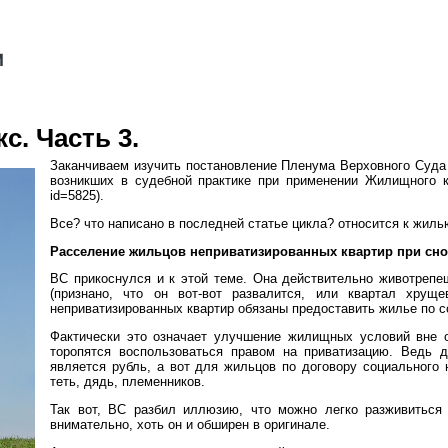
. Часть 3.
Заканчиваем изучить постановление Пленума Верховного Суда
возникших в судебной практике при применении Жилищного код
id=5825).
Все? что написано в последней статье цикла? относится к жиль
Расселение жильцов неприватизированных квартир при сно
ВС прикоснулся и к этой теме. Она действительно животрепе
(признано, что он вот-вот развалится, или квартал хрущ
неприватизированных квартир обязаны предоставить жилье по с
Фактически это означает улучшение жилищных условий вне о
торопятся воспользоваться правом на приватизацию. Ведь 
является рубль, а вот для жильцов по договору социального 
теть, дядь, племенников.
Так вот, ВС разбил иллюзию, что можно легко разживиться 
внимательно, хоть он и обширен в оригинале.