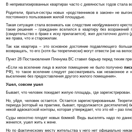
В неприватизированных квартирах часто с девяностых годов стала вс
Родители, братья-сестры новых «родственников в законе» не выгоня
постоянного пользования жилой площадью.
Такая ситуация стала возникать как следствие необдуманного крест
такие решения – гражданин вселился в квартиру без возражений п
(свидетельство о браке к иску прилагается), жил достаточно долго 
же права, что и старожилам.
Так как квартира – это основное достояние подавляющего больши
возвращать, то его (хотя бы теоретически) могут отвести (не на вел
Пункт 28 Постановления Пленума ВС ставил барьер перед тихим пр
«Если на вселение лица в жилое помещение не было получено
пис
РФ), то такое вселение следует рассматривать как незаконное и
выселению без предоставления другого жилого помещения».
Ушел, совсем ушел
Бывает, что человек покидает жилую площадь, где зарегистрирован.
Но, уйдя, человек остается. Остается зарегистрированным. Теоре
периода (который на практике, бывает, продолжается десятилетия) б
некой адвокатской конторы, которая утверждает, что это ей – раз плю
Суды неохотно плодят новых бомжей. Ведь выселять надо по данно
женился, ушел жить к жене.
Но по фактическому месту жительства у него нет официально никаких