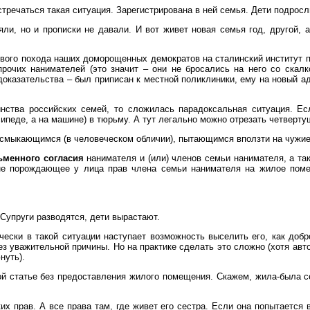
тречаться такая ситуация. Зарегистрирована в ней семья. Дети подросл
ли, но и прописки не давали. И вот живет новая семья год, другой, а
ового похода наших доморощенных демократов на сталинский институт п
рочих нанимателей (это значит – они не бросались на него со скалк
(доказательства – был приписан к местной поликлиники, ему на новый ад
нства российских семей, то сложилась парадоксальная ситуация. Ес
осипеде, а на машине) в тюрьму. А тут легально можно отрезать четвертуш
есмыкающимся (в человеческом обличии), пытающимся вползти на чужие
ьменного согласия
нанимателя и (или) членов семьи нанимателя, а та
 не порождающее у лица прав члена семьи нанимателя на жилое поме
 Супруги разводятся, дети вырастают.
тически в такой ситуации наступает возможность выселить его, как д
ез уважительной причины. Но на практике сделать это сложно (хотя авто
нуть).
й статье без предоставления жилого помещения. Скажем, жила-была се
 прав. А все права там, где живет его сестра. Если она попытается вы