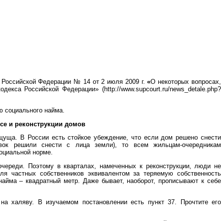
 Российской Федерации № 14 от 2 июля 2009 г.
«
О некоторых вопросах
екса Российской Федерации» (http://www.supcourt.ru/news_detale.php?
ю социального найма.
се и реконструкции домов
щуща. В России есть стойкое убеждение, что если дом решено снести
евок решили снести с лица земли), то всем жильцам-очередникам
оциальной норме.
череди. Поэтому в кварталах, намеченных к реконструкции, люди не
для частных собственников эквивалентом за теряемую собственность
найма – квадратный метр. Даже бывает, наоборот, прописывают к себе
на халяву. В изучаемом постановлении есть пункт 37. Прочтите его