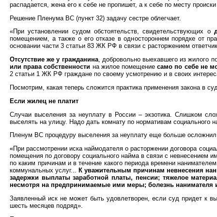
распадается, жена его к себе не пропишет, а к себе по месту происки
Решение Пленума ВС (пункт 32) задачу сестре облегчает.
«При установлении судом обстоятельств, свидетельствующих о
помещением, а также о его отказе в одностороннем порядке от пр
основании части 3 статьи 83 ЖК РФ в связи с расторжением ответчи
Отсутствие же у гражданина
, добровольно выехавшего из жилого п
или права собственности
на жилое помещение
само по себе не м
2 статьи 1 ЖК РФ граждане по своему усмотрению и в своих интер
Посмотрим, какая теперь сложится практика применения закона в су
Если жилец не платит
Случаи выселения за неуплату в России – экзотика. Слишком сло
выселять на улицу. Надо дать комнату по нормативам социального 
Пленум ВС процедуру выселения за неуплату еще больше осложнил (
«При рассмотрении иска наймодателя о расторжении договора социа
помещения по договору социального найма в связи с невнесением им
по каким причинам и в течение какого периода времени нанимателе
коммунальных услуг...
К уважительным причинам невнесения нани
задержки выплаты заработной платы, пенсии; тяжелое матери
несмотря на предпринимаемые ими меры; болезнь нанимателя и 
Заявленный иск не может быть удовлетворен, если суд придет к в
шесть месяцев подряд».