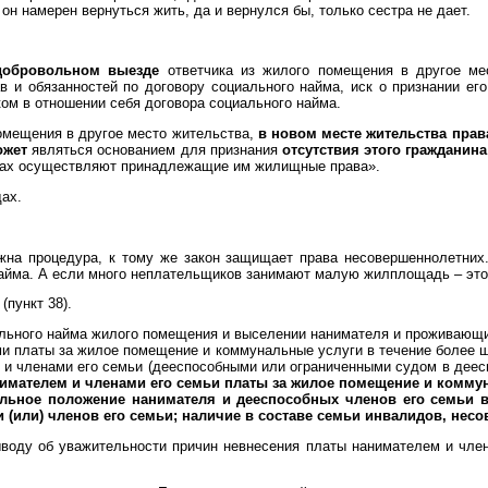
 он намерен вернуться жить, да и вернулся бы, только сестра не дает.
добровольном выезде
ответчика из жилого помещения в другое м
ав и обязанностей по договору социального найма, иск о признании 
ком в отношении себя договора социального найма.
омещения в другое место жительства,
в новом месте жительства пра
ожет
являться основанием для признания
отсутствия этого граждани
есах осуществляют принадлежащие им жилищные права».
дах.
жна процедура, к тому же закон защищает права несовершеннолетних.
найма. А если много неплательщиков занимают малую жилплощадь – это
пункт 38).
льного найма жилого помещения и выселении нанимателя и проживающих
и платы за жилое помещение и коммунальные услуги в течение более ше
м и членами его семьи (дееспособными или ограниченными судом в деес
мателем и членами его семьи платы за жилое помещение и коммун
альное положение нанимателя и дееспособных членов его семьи в
(или) членов его семьи; наличие в составе семьи инвалидов, несо
ыводу об уважительности причин невнесения платы нанимателем и чле