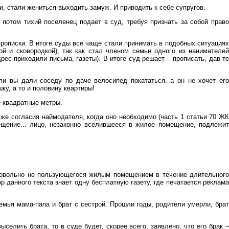
и, стали жениться-выходить замуж. И приводить к себе супругов.
 потом тихий поселенец подает в суд, требуя признать за собой право
рописки. В итоге суды все чаще стали принимать в подобных ситуациях
ой и сковородкой), так как стал членом семьи одного из нанимателей
рес приходили письма, газеты). В итоге суд решает – прописать, дав те
ли вы дали соседу по даче велосипед покататься, а он не хочет его
ку, а то и половину квартиры!
 квадратные метры.
кже согласия наймодателя, когда оно необходимо (часть 1 статьи 70 Ж
щение... лицо, незаконно вселившееся в жилое помещение, подлежит
обровольно не пользующегося жилым помещением в течение длительного
р данного текста знает одну бесплатную газету, где печатается реклама
мья мама-папа и брат с сестрой. Прошли годы, родители умерли, брат
селить брата, то в суде будет, скорее всего, заявлено, что его брак –