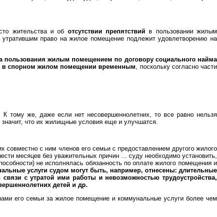
есто жительства и об
отсутствии препятствий
в пользовании жилы
его утратившим право на жилое помещение подлежит удовлетворению на
ва пользования жилым помещением по договору социального найм
на в спорном жилом помещении временным
, поскольку согласно част
 К тому же, даже если нет несовершеннолетних, то все равно нельзя
 значит, что их жилищные условия еще и улучшатся.
 совместно с ним членов его семьи с предоставлением другого жилого
сти месяцев без уважительных причин ... суду необходимо установить,
пособности) не исполнялась обязанность по оплате жилого помещения и
альные услуги судом могут быть, например, отнесены: длительные
 связи с утратой ими работы и невозможностью трудоустройства,
вершеннолетних детей и др.
нами его семьи за жилое помещение и коммунальные услуги более чем