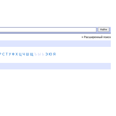
» Расширенный поиск
Р
С
Т
У
Ф
Х
Ц
Ч
Ш
Щ
Ъ
Ы
Ь
Э
Ю
Я