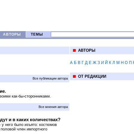
АВТОРЫ
ТЕМЫ
АВТОРЫ
А
Б
В
Г
Д
Е
Ж
З
И
Й
К
Л
М
Н
О
П
ОТ РЕДАКЦИИ
Все публикации автора
ие.
воими как-бы-сторонниками.
Все мнения автора
дут и в каких количествах?
 у него было изъято: костюмов
ой половой член импортного