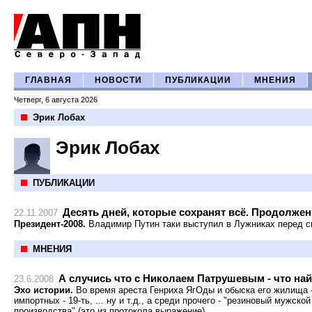
ГЛАВНАЯ
НОВОСТИ
ПУБЛИКАЦИИ
МНЕНИЯ
Четверг, 6 августа 2026
Эрик Лобах
Эрик Лобах
ПУБЛИКАЦИИ
Десять дней, которые сохранят всё. Продолжен
22.11.2007
Президент-2008.
Владимир Путин таки выступил в Лужниках перед с
МНЕНИЯ
А случись что с Николаем Патрушевым - что най
23.6.2008
Эхо истории.
Во время ареста Генриха ЯгОды и обыска его жилища -
импортных - 19-ть, ... ну и т.д., а среди прочего - "резиновый мужск
производства" (это из протокола выражение).