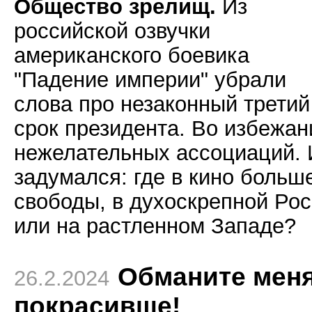
Общество зрелищ.
Из
российской озвучки
американского боевика
"Падение империи" убрали
слова про незаконный третий
срок президента. Во избежан
нежелательных ассоциаций. 
задумался: где в кино больш
свободы, в духоскрепной Ро
или на растленном Западе?
Обманите мен
26.2.2024
покрасивше!