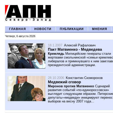
ГЛАВНАЯ
НОВОСТИ
ПУБЛИКАЦИИ
МНЕНИЯ
Четверг, 6 августа 2026
18.1.2007
Алексей Рафалович
Пакт Матвиенко - Медведева
Кремлядь
Милицейские генералы стали
жертвами смольнинской «семьи кремлев
либералов и примкнувшего к ним замгла
президентской администрации.
28.10.2006
Константин Скоморохов
Медвежий сговор
Миронов против Матвиенко
С
ценарий
развития событий «по-единороссовски»
выглядит следующим образом. Питерски
депутаты-«медведи» инициируют перенос
выборов на весну 2007 года...