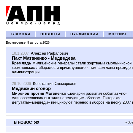
ГЛАВНАЯ
НОВОСТИ
ПУБЛИКАЦИИ
МНЕНИЯ
Воскресенье, 9 августа 2026
18.1.2007
Алексей Рафалович
Пакт Матвиенко - Медведева
Кремлядь
Милицейские генералы стали жертвами смольнинской
кремлевских либералов и примкнувшего к ним замглавы президен
администрации.
28.10.2006
Константин Скоморохов
Медвежий сговор
Миронов против Матвиенко
С
ценарий развития событий «по-
единороссовски» выглядит следующим образом. Питерские
депутаты-«медведи» инициируют перенос выборов на весну 2007 г
В НОВОСТЯХ
» Вс