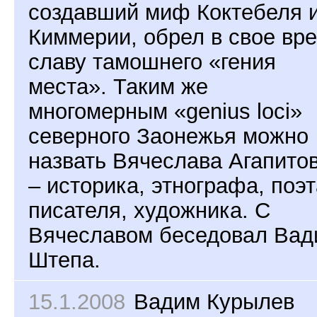
создавший миф Коктебеля 
Киммерии, обрел в свое вр
славу тамошнего «гения
места». Таким же
многомерным «genius loci»
северного Заонежья можно
назвать Вячеслава Агапито
– историка, этнографа, поэт
писателя, художника. C
Вячеславом беседовал Вад
Штепа.
15.1.2008
Вадим Курылев