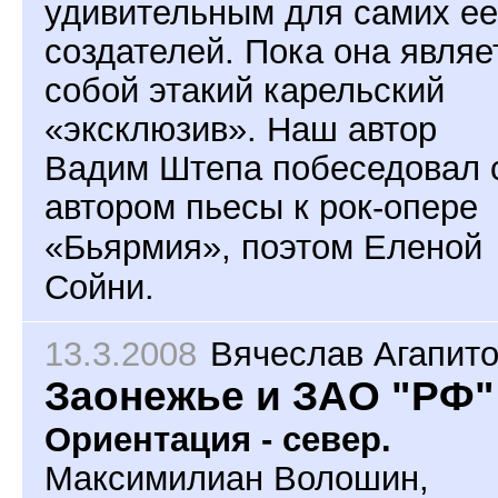
удивительным для самих ее
создателей. Пока она являе
собой этакий карельский
«эксклюзив». Наш автор
Вадим Штепа побеседовал 
автором
пьесы к рок-опере
«Бьярмия», поэтом Еленой
Сойни.
13.3.2008
Вячеслав Агапит
Заонежье и ЗАО "РФ"
Ориентация - север.
Максимилиан Волошин,