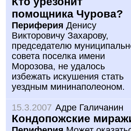
Кто урезонит
помощника Чурова?
Периферия
Денису
Викторовичу Захарову,
председателю муниципальн
совета поселка имени
Морозова, не удалось
избежать искушения стать
уездным мининаполеоном.
15.3.2007
Адре Галичанин
Кондопожские мираж
Периферия
Может оказать