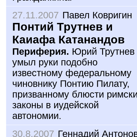
27.11.2007
Павел Ковригин
Понтий Трутнев и
Каиафа Катанандов
Периферия.
Юрий Трутнев
умыл руки подобно
известному федеральному
чиновнику Понтию Пилату,
призванному блюсти римск
законы в иудейской
автономии.
30.8.2007
Геннадий Антоно