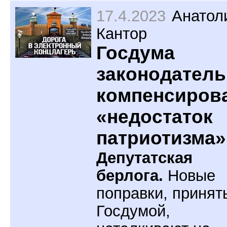
17.4.2023
Анатол
Кантор
Госдума
законодатель
компенсиров
«недостаток
патриотизма»
Депутатская
берлога.
Новые
поправки, принят
Госдумой,