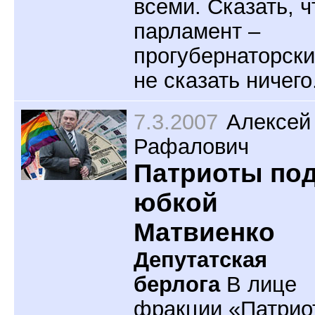
всеми. Сказать, ч
парламент –
прогубернаторский
не сказать ничего
7.3.2007
Алексей
Рафалович
Патриоты по
юбкой
Матвиенко
Депутатская
берлога
В лице
фракции «Патрио