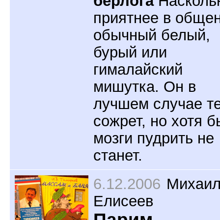
берлога
Насколь
приятнее в обще
обычный белый,
бурый или
гималайский
мишутка. Он в
лучшем случае т
сожрет, но хотя б
мозги пудрить не
станет.
6.12.2006
Михаи
Елисеев
Парим