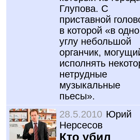
Глупова. С
приставной голов
в которой «в одн
углу небольшой
органчик, могущи
исполнять некот
нетрудные
музыкальные
пьесы».
28.5.2010
Юрий
Нерсесов
Кто убил