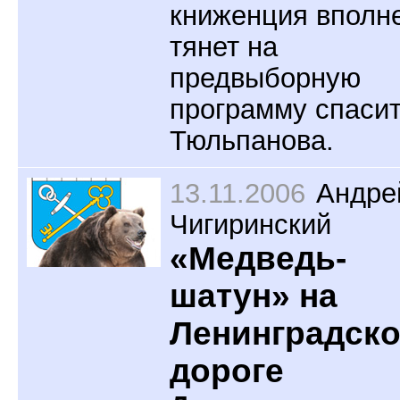
книженция вполн
тянет на
предвыборную
программу спаси
Тюльпанова.
13.11.2006
Андре
Чигиринский
«Медведь-
шатун» на
Ленинградск
дороге