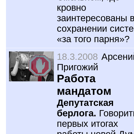
кровно
заинтересованы 
сохранении сист
«за того парня»?
18.3.2008
Арсени
Пригожий
Работа
мандатом
Депутатская
берлога.
Говорит
первых итогах
работы новой Ду