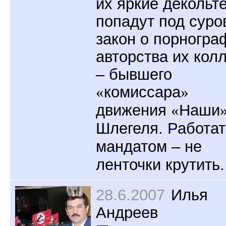
их яркие декольт
попадут под суро
закон о порногра
авторства их кол
– бывшего
«
комиссара
»
движения
«
Наши
Шлегеля. Работат
мандатом – не
ленточки крутить.
28.6.2007
Илья
Андреев