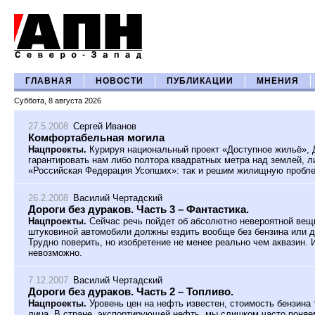
ГЛАВНАЯ
НОВОСТИ
ПУБЛИКАЦИИ
МНЕНИЯ
Суббота, 8 августа 2026
27.5.2008
Сергей Иванов
Комфортабельная могила
Нацпроекты.
Курируя национальный проект «Доступное жильё»,
гарантировать нам либо полтора квадратных метра над землей, л
«Российская Федерация Усопших»: так и решим жилищную пробл
26.2.2008
Василий Чертадский
Дороги без дураков. Часть 3 – Фантастика.
Нацпроекты.
Сейчас речь пойдет об абсолютно невероятной вещи
штуковиной автомобили должны ездить вообще без бензина или др
Трудно поверить, но изобретение не менее реально чем аквазин. И
невозможно.
7.12.2007
Василий Чертадский
Дороги без дураков. Часть 2 – Топливо.
Нацпроекты.
Уровень цен на нефть известен, стоимость бензина
лица. В стране, экспортирующей нефть, мы слишком часто роняе