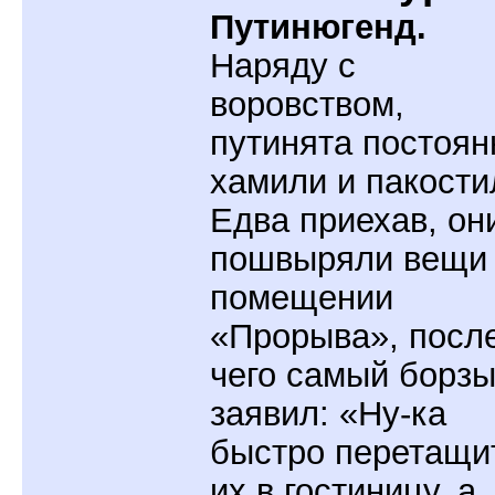
Путинюгенд.
Наряду с
воровством,
путинята постоян
хамили и пакости
Едва приехав, он
пошвыряли вещи
помещении
«Прорыва», посл
чего самый борз
заявил: «Ну-ка
быстро перетащи
их в гостиницу, а