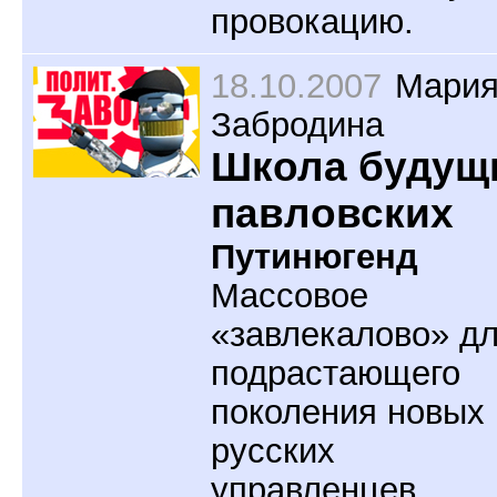
провокацию.
18.10.2007
Мари
Забродина
Школа будущ
павловских
Путинюгенд
Массовое
«завлекалово» д
подрастающего
поколения новых
русских
управленцев