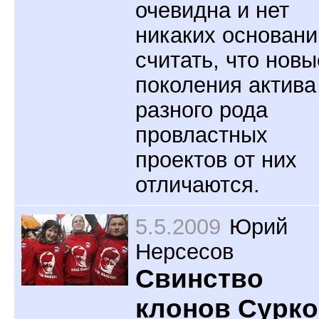
очевидна и нет
никаких основани
считать, что новы
поколения актива
разного рода
провластных
проектов от них
отличаются.
5.5.2009
Юрий
Нерсесов
Свинство
клонов Сурко