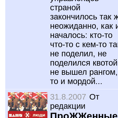
страной
закончилось так 
неожиданно, как 
началось: кто-то
что-то с кем-то т
не поделил, не
поделился квотой
не вышел рангом,
то и мордой...
31.8.2007
От
редакции
ПроЖЖенные