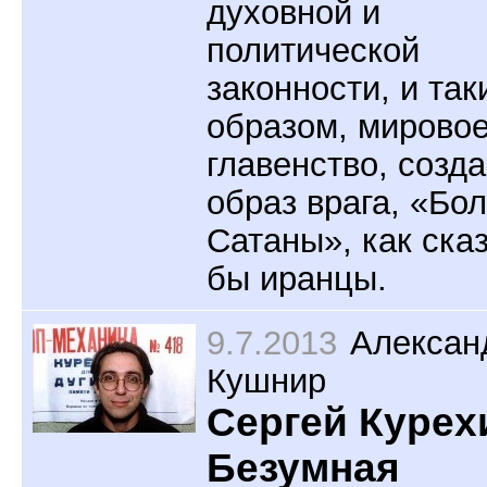
духовной и
политической
законности, и так
образом, мирово
главенство, созд
образ врага, «Бо
Сатаны», как ска
бы иранцы.
9.7.2013
Алексан
Кушнир
Сергей Курех
Безумная