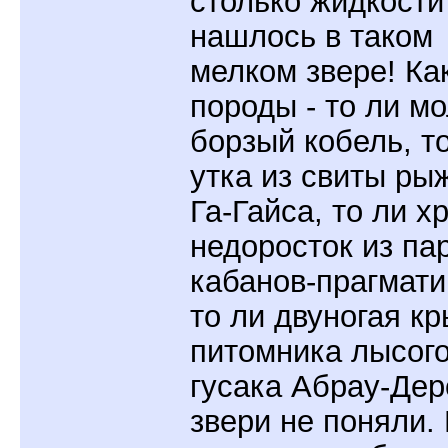
столько жидкости
нашлось в таком
мелком звере! Ка
породы - то ли м
борзый кобель, т
утка из свиты ры
Га-Гайса, то ли хр
недоросток из па
кабанов-прагмати
то ли двуногая кр
питомника лысог
гусака Абрау-Дер
звери не поняли.