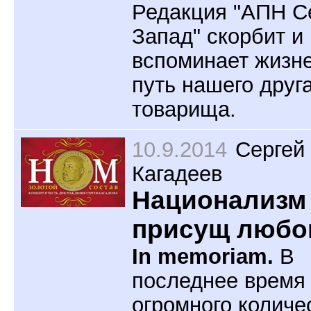
Редакция "АПН С
Запад" скорбит и
вспоминает жизн
путь нашего друга
товарища.
10.9.2014
Сергей
Кагадеев
Национализм
присущ любо
In memoriam.
В
последнее время 
огромного количе