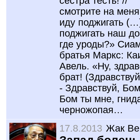
сестра тесть! //
смотрите на меня
иду поджигать (…
поджигать наш до
где уроды?» Сиа
братья Маркс: Ка
Авель. «Ну, здрав
брат! (Здравствуй
- Здравствуй, Бом
Бом ты мне, гнид
черножопая…
17.8.2013
Жак Ве