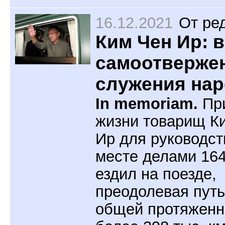
16.12.2021
От ре
Ким Чен Ир: в
самоотверже
служения на
In memoriam.
Пр
жизни товарищ К
Ир для руководст
месте делами 164
ездил на поезде,
преодолевая путь
общей протяженн