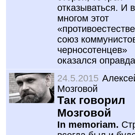
отказываться. И 
многом этот
«противоестеств
союз коммунисто
черносотенцев»
оказался оправд
24.5.2015
Алексе
Мозговой
Так говорил
Мозговой
In memoriam.
Ст
всегда был и буде