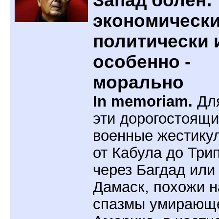
Запад болен:
экономически
политически 
особенно -
морально
In memoriam.
Дл
эти дорогостоящ
военные жестику
от Кабула до Три
через Багдад или
Дамаск, похожи н
спазмы умирающе