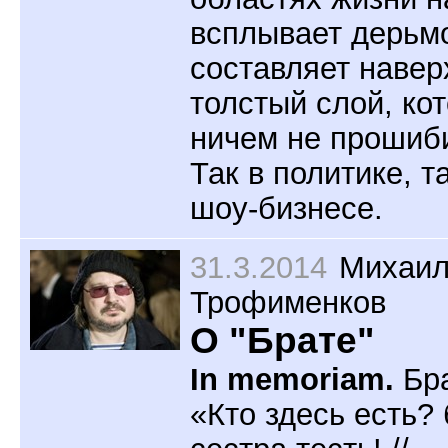
всплывает дерьм
составляет навер
толстый слой, ко
ничем не прошиб
Так в политике, та
шоу-бизнесе.
31.3.2014
Михаи
Трофименков
О "Брате"
In memoriam.
Бр
«Кто здесь есть? 