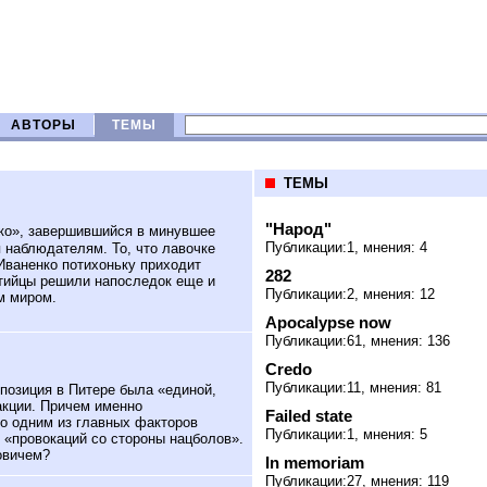
АВТОРЫ
ТЕМЫ
ТЕМЫ
"Народ"
ко», завершившийся в минувшее
Публикации:1, мнения: 4
 наблюдателям. То, что лавочке
Иваненко потихоньку приходит
282
ртийцы решили напоследок еще и
Публикации:2, мнения: 12
м миром.
Apocalypse now
Публикации:61, мнения: 136
Credo
Публикации:11, мнения: 81
позиция в Питере была «единой,
акции. Причем именно
Failed state
о одним из главных факторов
Публикации:1, мнения: 5
я «провокаций со стороны нацболов».
овичем?
In memoriam
Публикации:27, мнения: 119