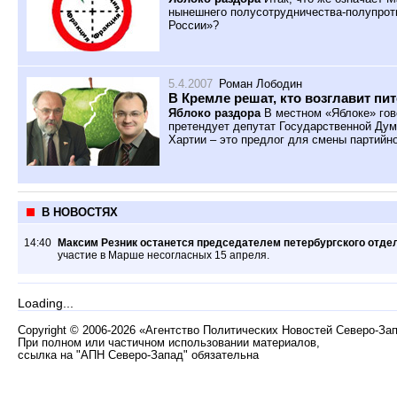
нынешнего полусотрудничества-полупрот
России»?
5.4.2007
Роман Лободин
В Кремле решат, кто возглавит пи
Яблоко раздора
В местном «Яблоке» гов
претендует депутат Государственной Дум
Хартии – это предлог для смены партийно
В НОВОСТЯХ
14:40
Максим Резник останется председателем петербургского отде
участие в Марше несогласных 15 апреля.
Loading...
Copyright
©
2006-2026 «Агентство Политических Новостей Северо-За
При полном или частичном использовании материалов,
ссылка на "АПН Северо-Запад" обязательна