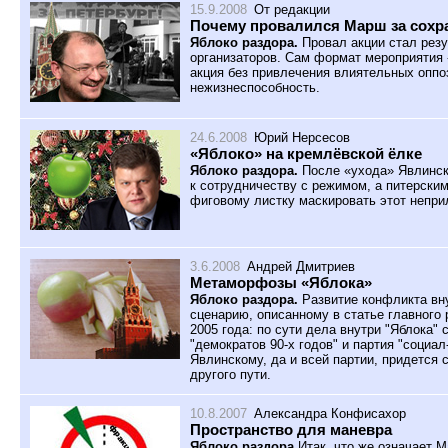
15.9.2008
От редакции
Почему провалился Марш за сохр
Яблоко раздора.
Провал акции стал рез
организаторов. Сам формат мероприятия 
акция без привлечения влиятельных оппо
нежизнеспособность.
24.6.2008
Юрий Нерсесов
«Яблоко» на кремлёвской ёлке
Яблоко раздора.
После «ухода» Явлинск
к сотрудничеству с режимом, а питерски
фиговому листку маскировать этот непри
3.6.2008
Андрей Дмитриев
Метаморфозы «Яблока»
Яблоко раздора.
Развитие конфликта вну
сценарию, описанному в статье главного
2005 года: по сути дела внутри "Яблока" 
"демократов 90-х годов" и партия "социа
Явлинскому, да и всей партии, придется 
другого пути.
10.8.2007
Александра Конфисахор
Пространство для маневра
Яблоко раздора
Итак, что же означает 