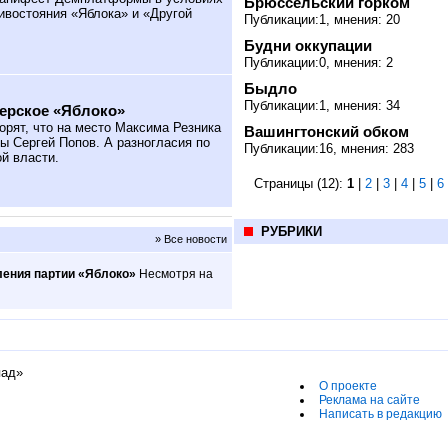
Брюссельский горком
ивостояния «Яблока» и «Другой
Публикации:1, мнения: 20
Будни оккупации
Публикации:0, мнения: 2
Быдло
Публикации:1, мнения: 34
терское «Яблоко»
орят, что на место Максима Резника
Вашингтонский обком
ы Сергей Попов. А разногласия по
Публикации:16, мнения: 283
й власти.
Страницы (12):
1
|
2
|
3
|
4
|
5
|
6
РУБРИКИ
» Все новости
ления партии «Яблоко»
Несмотря на
пад»
О проекте
Реклама на сайте
Написать в редакцию