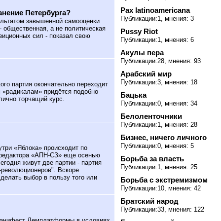
Pax latinoamericana
анение Петербурга?
Публикации:1, мнения: 3
ультатом завышенной самооценки
- общественная, а не политическая
Pussy Riot
зиционных сил - показал свою
Публикации:1, мнения: 6
Акулы пера
Публикации:28, мнения: 93
Арабский мир
Публикации:3, мнения: 18
ого партия окончательно переходит
м «радикалам» придётся подобно
Бацька
лично торчащий курс.
Публикации:0, мнения: 34
Белоленточники
Публикации:1, мнения: 28
Бизнес, ничего личного
Публикации:0, мнения: 5
три «Яблока» происходит по
 редактора «АПН-СЗ» еще осенью
Борьба за власть
сегодня живут две партии - партия
Публикации:1, мнения: 25
л-революционеров". Вскоре
сделать выбор в пользу того или
Борьба с экстремизмом
Публикации:10, мнения: 42
Братский народ
Публикации:33, мнения: 122
Манифест Демплатформы в условиях