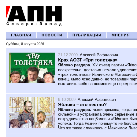
ГЛАВНАЯ
НОВОСТИ
ПУБЛИКАЦИИ
МНЕНИЯ
Суббота, 8 августа 2026
21.12.2009
Алексей Рафалович
Крах АОЗТ «Три толстяка»
Яблоко раздора.
Х
V
съезд партии «Ябло
воскресенье, доставил немало удивления
«трех толстяков» Явлинского-Митрохина-
конец, было ясно давно, но товарищи па
выставить себя на посмешище перед все
9.10.2009
Алексей Рафалович
Яблоко – это честно?
Яблоко раздора.
Были времена, когда оп
сильной» и устраивала очень серьезные 
сотрудничество нацболов и «Яблока» был
успеха. Тогда Резник почему-то не боялс
Что же такое случилось с Максимом Льв