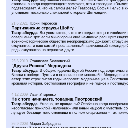
ставили, а когда корреспондент замечает, что и трагедию «Гамлет
подтверждает. А что на самом деле? Театровед Софья Нельс в кн
упоминает несколько спектаклей о короле Шотландии.
21.6.2021
Юрий Нерсесов
Партизанские страусы Шойгу
Театр абсурда.
Вы усомнитесь, что эти гордые птицы в изобилии 
совершенно зря: если минобороны ещё немножко расширит бюджет
военно-историческое общество неопровержимо докажет: страусин
оккупантов, и наш самый прославленный партизанский командир С
ряды оккупантов на пернатом друге.
25.6.2010
Станислав Белковский
"Другая Россия" Медведева
Театр абсурда.
В общем, идеалы Другой России под водительст
близки к победе. Пусть и в ограниченном масштабе. Медведев и е
автор этих строк писал годы напролет: модернизация в Собствен
кровавая история, бестолковая география и не годное к постинд
4.12.2009
Иван Упыренко
Не с того начинаете, товарищ Пиотровский
Театр абсурда.
Ужасно, не правда ли? Особенно когда вообразиш
несогласных пожилой «яблочник» или юный нацбол с чувством со
лупцует беззащитного омоновца в полном снаряжении – так прямо
26.9.2008
Мария Забродина