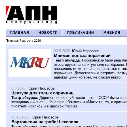
ГЛАВНАЯ
НОВОСТИ
ПУБЛИКАЦИИ
МНЕНИЯ
Пятница, 7 августа 2026
30.5.2026
Юрий Нерсесов
Мнимая польза поражений
Театр абсурда.
Россиянские баре решили 
отреагируют на капитуляцию на Украине
появилась (и тут же исчезла) статья о то
поражения. Духоскрепные патриоты возму
адвокат цинично врёт, не сказал никто.
6.3.2026
Юрий Нерсесов
Цензура для голых опричниц
Театр абсурда.
Дорогих россиян убеждают, что в СССР были зап
женщинами и пьесы Шекспира «Гамлет» и «Макбет». Ну, а критико
писатели боялись и в царской России.
13.10.2025
Юрий Нерсесов
Бартошевич на гробе Шекспира
Театр абсурда.
Бартошевич заявляет, что при Сталине трагедию