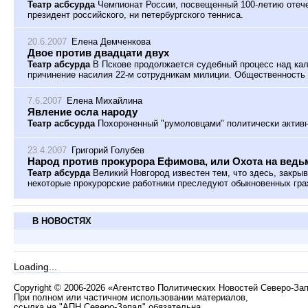
Театр асбсурда
Чемпионат России, посвещенный 100-летию отечес
президент российского, ни петербургского тенниса.
20.6.2007
Елена Демченкова
Двое против двадцати двух
Театр абсурда
В Пскове продолжается судебный процесс над ка
причинение насилия 22-м сотрудникам милиции. Общественность 
7.6.2007
Елена Михайлина
Явление осла народу
Театр асбсурда
Похороненный "румоловцами" политически активн
23.4.2007
Григорий Голубев
Народ против прокурора Ефимова, или Охота на ведь
Театр абсурда
Великий Новгород известен тем, что здесь, закрыв
некоторые прокурорские работники преследуют обыкновенных гра
В НОВОСТЯХ
Loading...
Copyright
©
2006-2026 «Агентство Политических Новостей Северо-За
При полном или частичном использовании материалов,
ссылка на "АПН Северо-Запад" обязательна