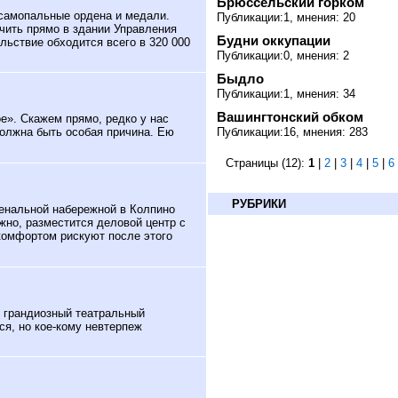
Брюссельский горком
 самопальные ордена и медали.
Публикации:1, мнения: 20
чить прямо в здании Управления
Будни оккупации
льствие обходится всего в 320 000
Публикации:0, мнения: 2
Быдло
Публикации:1, мнения: 34
Вашингтонский обком
». Скажем прямо, редко у нас
Публикации:16, мнения: 283
должна быть особая причина. Ею
Страницы (12):
1
|
2
|
3
|
4
|
5
|
6
РУБРИКИ
енальной набережной в Колпино
но, разместится деловой центр с
комфортом рискуют после этого
я грандиозный театральный
я, но кое-кому невтерпеж