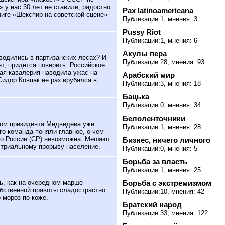
» у нас 30 лет не ставили, радостно
Pax latinoamericana
иге «Шекспир на советской сцене»
Публикации:1, мнения: 3
Pussy Riot
Публикации:1, мнения: 6
Акулы пера
водились в партизанских лесах? И
Публикации:28, мнения: 93
, придётся поверить. Российское
ая кавалерия наводила ужас на
Арабский мир
идор Ковпак не раз врубался в
Публикации:3, мнения: 18
Бацька
Публикации:0, мнения: 34
Белоленточники
вом президента Медведева уже
Публикации:1, мнения: 28
го команда поняли главное, о чем
но России (СР) невозможна. Мешают
Бизнес, ничего личного
устриальному прорыву население.
Публикации:0, мнения: 5
Борьба за власть
Публикации:1, мнения: 25
ь, как на очередном марше
Борьба с экстремизмом
бственной правоты сладострастно
Публикации:10, мнения: 42
 мороз по коже.
Братский народ
Публикации:33, мнения: 122