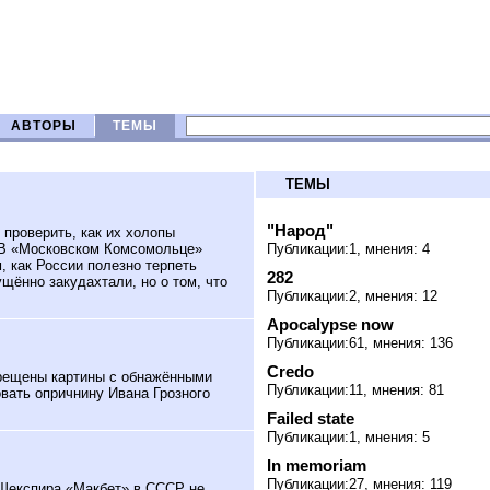
АВТОРЫ
ТЕМЫ
ТЕМЫ
"Народ"
проверить, как их холопы
. В «Московском Комсомольце»
Публикации:1, мнения: 4
м, как России полезно терпеть
282
щённо закудахтали, но о том, что
Публикации:2, мнения: 12
Apocalypse now
Публикации:61, мнения: 136
Credo
рещены картины с обнажёнными
Публикации:11, мнения: 81
вать опричнину Ивана Грозного
Failed state
Публикации:1, мнения: 5
In memoriam
Публикации:27, мнения: 119
 Шекспира «Макбет» в СССР не