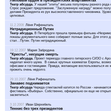
Липовый орден в президентских апартаментах
Театр абсурда.
У нашей "элиты" весьма популярны разного рода
Спрос рождает предложение. "Заслуженную награду" можно полу
делами Президента из рук высокопоставленного чиновника. Удово
целковых.
11.2.2008
Лёня Рифеншталь
Нетрадиционный Путин
Театр абсурда.
В Петербурге прошла премьера фильма «Незримое
показы документального кино собирают полные залы. Для этого 
стал…Путин. Путин нетрадиционный.
19.12.2007
Мария Забродина
"Кресты", несущие смерть
Театр абсурда.
Проект переезда главного питерского СИЗО с Арс
наделал много шума. В самых крупных казематах Европы, возмож
офисами и гостиницами. Правда, желающие воспользоваться их 
прожить очень недолго.
29.10.2007
Лёня Рифеншталь
Занавес поднимается
Театр абсурда
Череда спектаклей катится по России - начинаетс
фестиваль «Выборы». Собственно, официально он еще не открылс
засветиться.
3.10.2007
Иван Шерхебель
Теннис без трех президентов