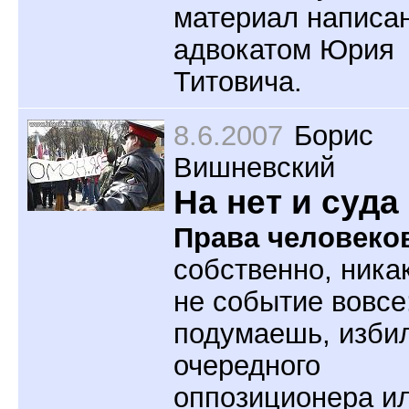
материал написа
адвокатом Юрия
Титовича.
8.6.2007
Борис
Вишневский
На нет и суда
Права человеко
собственно, ника
не событие вовсе
подумаешь, изби
очередного
оппозиционера и