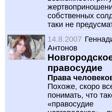
жертвоприношен
собственных солд
таки не предусма
14.8.2007
Геннад
Антонов
Новгородско
правосудие
Права человеко
Похоже, скоро вс
понимать, что так
«правосудие