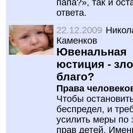
папа?», так и ост
ответа.
22.12.2009
Никол
Каменков
Ювенальная
юстиция - зл
благо?
Права
человеко
Чтобы остановить
беспредел, и тре
усилить меры по
прав детей. Имен