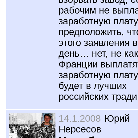
рабочим не выпл
заработную плату
предположить, чт
этого заявления в
день… нет, не как
Франции выплатя
заработную плат
будет в лучших
российских трад
14.1.2008
Юрий
Нерсесов