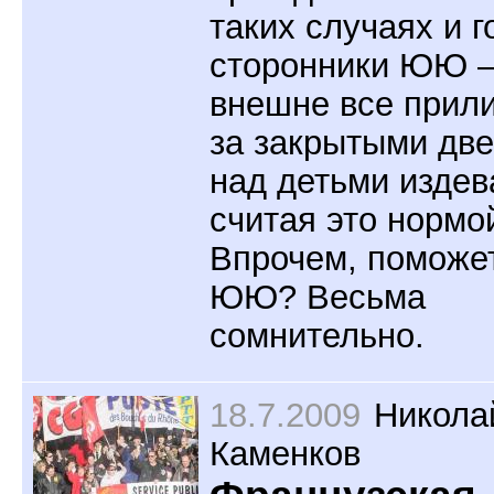
таких случаях и г
сторонники ЮЮ –
внешне все прили
за закрытыми дв
над детьми издев
считая это нормо
Впрочем, поможет
ЮЮ? Весьма
сомнительно.
18.7.2009
Никола
Каменков