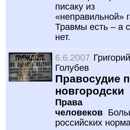
писаку из
«неправильной» г
Травмы есть – а 
нет.
6.6.2007
Григори
Голубев
Правосудие п
новгородски
Права
человеков
Боль
российских норм