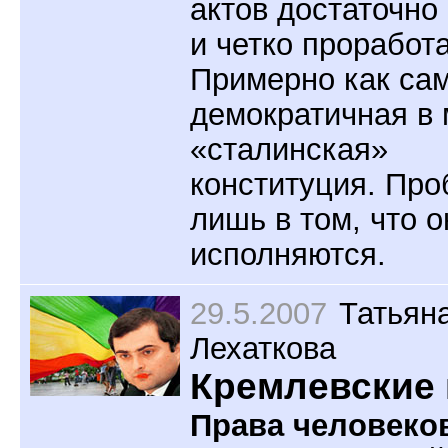
актов достаточно
и четко проработ
Примерно как са
демократичная в
«сталинская»
конституция. Пр
лишь в том, что о
исполняются.
29.5.2007
Татьян
Лехаткова
Кремлевские 
Права человеко