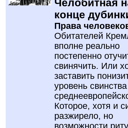
Челобитная н
конце дубинк
Права человеко
Обитателей Крем
вполне реально
постепенно отучи
свинячить. Или х
заставить понизи
уровень свинства
среднеевропейско
Которое, хотя и с
разжирело, но
возможности рит