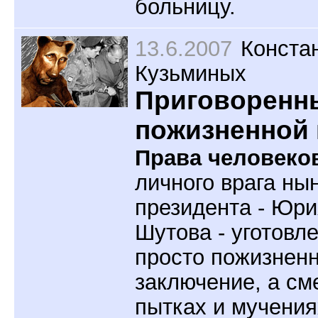
больницу.
13.6.2007
Конста
Кузьминых
Приговоренн
пожизненной
Права человеко
личного врага ны
президента - Юри
Шутова - уготовл
просто пожизнен
заключение, а см
пытках и мучения