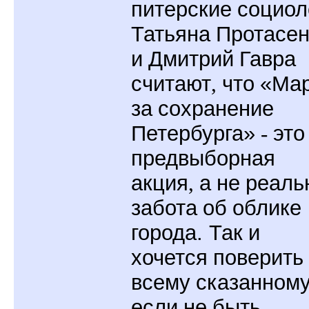
питерские
социол
Татьяна
Протасен
и
Дмитрий
Гавра
считают
,
что
«Ма
за
сохранение
Петербурга»
-
это
предвыборная
акция
,
а
не
реаль
забота
об
облике
города. Так
и
хочется
поверить
всему
сказанному
если
не
быть