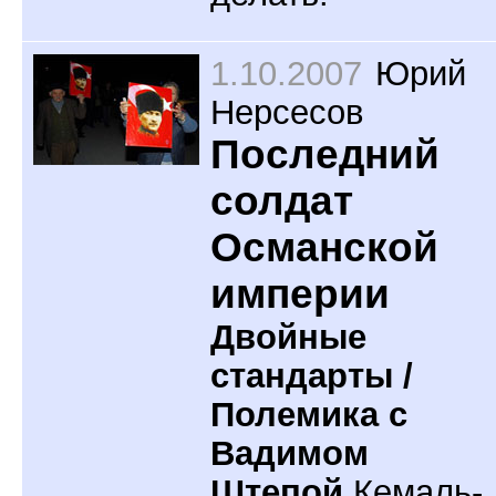
1.10.2007
Юрий
Нерсесов
Последний
солдат
Османской
империи
Двойные
стандарты
/
Полемика с
Вадимом
Штепой
Кемаль-