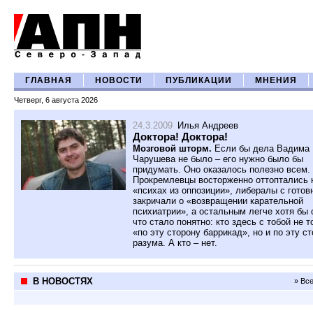
ГЛАВНАЯ
НОВОСТИ
ПУБЛИКАЦИИ
МНЕНИЯ
Четверг, 6 августа 2026
24.3.2009
Илья Андреев
Доктора! Доктора!
Мозговой шторм.
Если бы дела Вадима
Чарушева не было – его нужно было бы
придумать. Оно оказалось полезно всем.
Прокремлевцы восторженно оттоптались 
«психах из оппозиции», либералы с гото
закричали о «возвращении карательной
психиатрии», а остальным легче хотя бы 
что стало понятно: кто здесь с тобой не т
«по эту сторону баррикад», но и по эту с
разума. А кто – нет.
В НОВОСТЯХ
» Вс