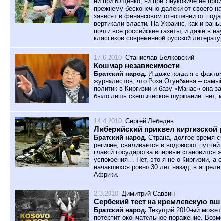
ни при Ющенко, ни при Януковиче не про
прежнему бесконечно далеки от своего н
зависят в финансовом отношении от пода
вертикали власти. На Украине, как и ран
почти все российские газеты, и даже в на
классиков современной русской литерату
17.6.2010
Станислав Белковский
Кошмар независимости
Братский народ.
И даже когда я с факт
журналистов, что Роза Отунбаева – самы
политик в Киргизии и базу «Манас» она з
было лишь скептическое шуршание: нет, 
14.4.2010
Сергей Лебедев
Либерийский приквел киргизской
Братский народ.
Страна, долгое время с
регионе, сваливается в водоворот путче
главой государства впервые становится ж
успокоения… Нет, это я не о Киргизии, а
начавшихся ровно 30 лет назад, в апреле
Африки.
2.3.2010
Димитрий Саввин
Сербский тест на кремлевскую вш
Братский народ.
Текущий 2010-ый может 
потерпит окончательное поражение. Возм