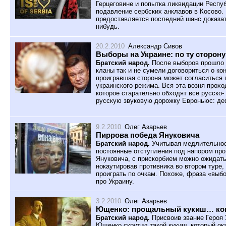
Герцеговине и попытка ликвидации Респу
подавление сербских анклавов в Косово.
предоставляется последний шанс доказать
нибудь.
20.2.2010
Александр Сивов
Выборы на Украине: по ту сторону
Братский народ.
После выборов прошло 
кланы так и не сумели договориться о ко
проигравшая сторона может согласиться 
украинского режима. Вся эта возня прохо
которое старательно обходят все русско
русскую звуковую дорожку Евроньюс: де
9.2.2010
Олег Азарьев
Пиррова победа Януковича
Братский народ.
Учитывая медлительнос
постоянные отступления под напором про
Януковича, с прискорбием можно ожидать, 
нокаутировав противника во втором туре
проиграть по очкам. Похоже, фраза «выб
про Украину.
3.2.2010
Олег Азарьев
Ющенко: прощальный кукиш… ко
Братский народ.
Присвоив звание Героя 
Ющенко скрутил такой кукиш, который о