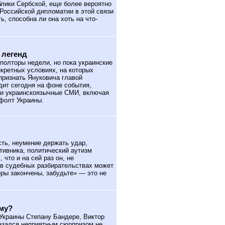
блики Сербской, еще более вероятно
 Российской дипломатии в этой связи
, способна ли она хоть на что-
 легенд
полторы недели, но пока украинские
нкретных условиях, на которых
признать Януковича главой
дит сегодня на фоне события,
- и украинскоязычные СМИ, включая
фолт Украины.
ть, неумение держать удар,
тивника, политический аутизм
что и на сей раз он, не
, в судебных разбирательствах может
оры закончены, забудьте» — это не
му?
Украины Степану Бандере, Виктор
казался неприятным сюрпризом не