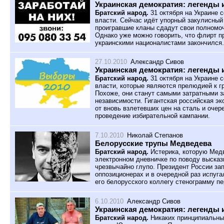
Украинская демократия: легенды и
Братский народ.
31 октября на Украине 
власти. Сейчас идёт упорный закулисный 
проигравшие кланы сдадут свои полномо
Однако уже можно говорить, что флирт п
украинскими националистами закончился.
27.10.2010
Александр Сивов
Украинская демократия: легенды и
Братский народ.
31 октября на Украине 
власти, которые являются прелюдией к 
Похоже, они станут самыми затратными з
независимости. Гигантская российская э
от вновь взлетевших цен на сталь и оче
проведение избирательной кампании.
7.10.2010
Николай Степанов
Белорусские трупы Медведева
Братский народ.
Истерика, которую Мед
электронном дневничке по поводу выска
чрезвычайно глупо. Президент России за
оппозиционерах и в очередной раз испуг
его белорусского коллегу стенограмму п
6.10.2010
Александр Сивов
Украинская демократия: легенды 
Братский народ.
Никаких принципиальных