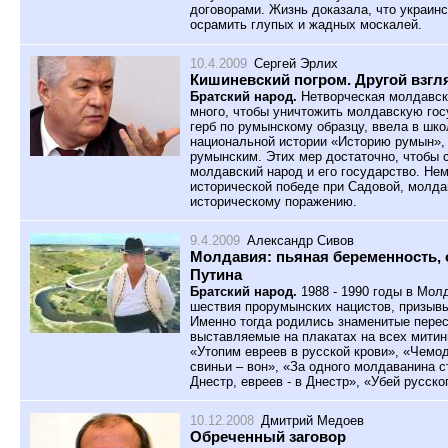
договорами. Жизнь доказала, что украин
осрамить глупых и жадных москалей.
10.4.2009
Сергей Эрлих
Кишиневский погром. Другой взгл
Братский народ.
Нетворческая молдавск
много, чтобы уничтожить молдавскую гос
герб по румынскому образцу, ввела в шк
национальной истории «Историю румын»,
румынским. Этих мер достаточно, чтобы 
молдавский народ и его государство. Не
исторической победе при Садовой, молда
историческому поражению.
9.4.2009
Александр Сивов
Молдавия: пьяная беременность, 
Путина
Братский народ.
1988 - 1990 годы в Мо
шествия прорумынских нацистов, призывы
Именно тогда родились знаменитые перес
выставляемые на плакатах на всех митин
«Утопим евреев в русской крови», «Чемод
свиньи – вон», «За одного молдаванина с
Днестр, евреев - в Днестр», «Убей русско
10.12.2008
Дмитрий Медоев
Обреченный заговор