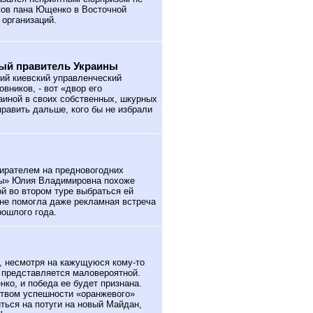
ков пана Ющенко в Восточной
организаций.
ный правитель Украины
й киевский управленческий
вников, - вот «двор его
раиной в своих собственных, шкурных
править дальше, кого бы не избрали
ирателем на предновогодних
цы» Юлия Владимировна похоже
ой во втором туре выбраться ей
 не помогла даже рекламная встреча
ошлого года.
е, несмотря на кажущуюся кому-то
 представляется маловероятной.
ко, и победа ее будет признана.
ством успешности «оранжевого»
иться на потуги на новый Майдан,