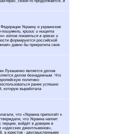
ахтера», сезон-то продолжается, и
я
 Федерации Украину и украинские
-пошумели, кризис и нищета
ын» готов покаяться в грехах и
пости формируются российской
жная» давно бы прекратила свое
ки Лукашенко является делом
является делом безнадежным. Что
вропейскую политико-
воспользоваться ранее успешно
й, которую выработала
лагали, что «Украина приползёт к
утверждали, что Украина напоит
 перцем, войдёт в доверие в
м «одесских джентльменов»,
ой, а юристов - двусмысленными