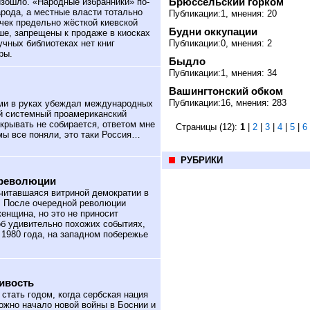
Брюссельский горком
изошло. «Народные избранники» по-
арода, а местные власти тотально
Публикации:1, мнения: 20
чек предельно жёсткой киевской
Будни оккупации
ьше, запрещены к продаже в киосках
учных библиотеках нет книг
Публикации:0, мнения: 2
ры.
Быдло
Публикации:1, мнения: 34
Вашингтонский обком
Публикации:16, мнения: 283
ами в руках убеждал международных
й системный проамериканский
акрывать не собирается, ответом мне
Страницы (12):
1
|
2
|
3
|
4
|
5
|
6
мы все поняли, это таки Россия…
РУБРИКИ
 революции
читавшаяся витриной демократии в
й. После очередной революции
енщина, но это не приносит
 об удивительно похожих событиях,
 1980 года, на западном побережье
ивость
стать годом, когда сербская нация
ожно начало новой войны в Боснии и