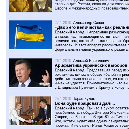
столько для России, сколько для союзни
Европе и международных правозащитных 
27.1.2010
Александр Сивов
«Двор его величества» как реаль
Братский народ.
Непрерывно разбухающи
аппарат, насчитывающий сотни тысяч чино
величества», который сегодня правит Ук
интересах. И этот аппарат рассчитывает 
формальным главой украинского режима.
26.1.2010
Алексей Рафалович
Арифметика украинских выборов
Братский народ.
Представшая перед изб
рекламных щитах в образе «белой тигри
действительно загнана в клетку, из котор
никак не удастся. Примечательно, что ей
с Владимира Путиным в Крыму в конце пр
25.1.2010
Тарас Кулак
Вона буде працювати далi...
Братский народ.
Так что в сухом остатк
неизбежность, победа Виктора Януковича
Скорее, наоборот – победит Юлия Тимошен
Что, кстати, будет еще одним свидетель
проекта. И не станет Ринат Ахметов трат