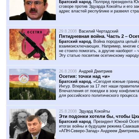
Братский народ.
Полпред президента Юж
сговоре против Эдуарда Кокойты и его за
адрес властей республике и развеял стр
29.8.2008
Василий Чертадский
Пятидневная война. Часть 2 – Осе
Братский народ.
Война породила целый 
взаимоисключающих. Например, многие с
не стоило помогать, а другие наоборот –
Эту статью посвятим осетинскому народу
26.8.2008
Андрей Дмитриев
Осетия: точки над «и»
Братский народ.
«Сегодня южные границы
Ингур. Впервые за 17 лет наши правители
Впечатления от поездки в зону конфликт
для российского политического процесса
25.8.2008
Эдуард Кокойты
Эти подонки хотели бы, чтобы Цх
Братский народ
. Президент Южной Осет
итогах войны и будущем режима Саакашв
«АПН-Северо-Запад» Андреем Дмитриев