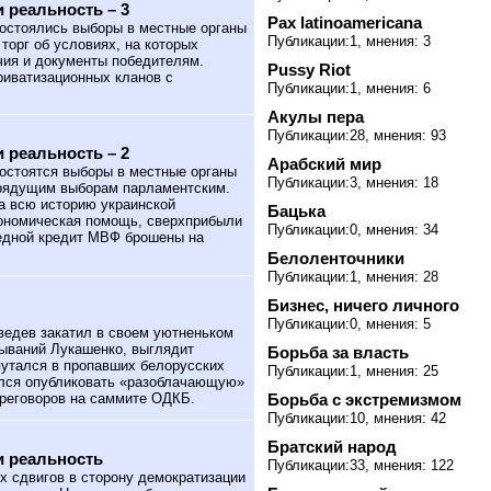
 реальность – 3
Pax latinoamericana
состоялись выборы в местные органы
Публикации:1, мнения: 3
торг об условиях, на которых
чия и документы победителям.
Pussy Riot
риватизационных кланов с
Публикации:1, мнения: 6
Акулы пера
Публикации:28, мнения: 93
 реальность – 2
Арабский мир
состоятся выборы в местные органы
Публикации:3, мнения: 18
грядущим выборам парламентским.
а всю историю украинской
Бацька
кономическая помощь, сверхприбыли
Публикации:0, мнения: 34
редной кредит МВФ брошены на
Белоленточники
Публикации:1, мнения: 28
Бизнес, ничего личного
Публикации:0, мнения: 5
ведев закатил в своем уютненьком
зываний Лукашенко, выглядит
Борьба за власть
путался в пропавших белорусских
Публикации:1, мнения: 25
ался опубликовать «разоблачающую»
Борьба с экстремизмом
ереговоров на саммите ОДКБ.
Публикации:10, мнения: 42
Братский народ
и реальность
Публикации:33, мнения: 122
 сдвигов в сторону демократизации