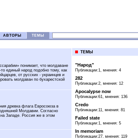
АВТОРЫ
ТЕМЫ
ТЕМЫ
"Народ"
ссарабии» понимает, что молдаване
-то единый народ подобно тому, как
Публикации:1, мнения: 4
йцарцев, от русских - украинцев и
282
ировать молдаван по бухарестской
Публикации:2, мнения: 12
Apocalypse now
Публикации:61, мнения: 136
Credo
ния древка флага Евросоюза в
Публикации:11, мнения: 81
годняшней Молдавии. Согласно
на Западе. Россия же в этом
Failed state
Публикации:1, мнения: 5
In memoriam
Публикации:27, мнения: 119