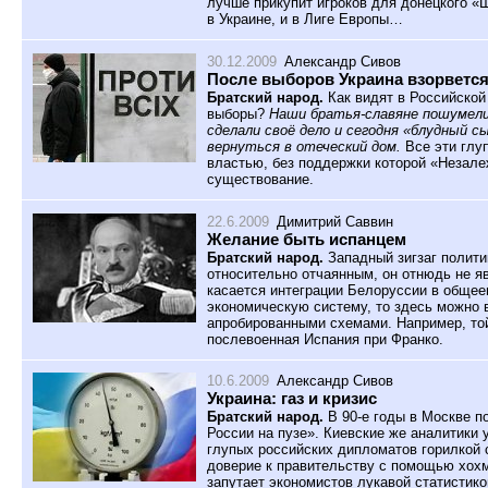
лучше прикупит игроков для донецкого «Ш
в Украине, и в Лиге Европы…
30.12.2009
Александр Сивов
После выборов Украина взорветс
Братский народ.
Как видят в Российской
выборы?
Наши братья-славяне пошумели
сделали своё дело и сегодня «блудный с
вернуться в отеческий дом.
Все эти глу
властью, без поддержки которой «Незале
существование.
22.6.2009
Димитрий Саввин
Желание быть испанцем
Братский народ.
Западный зигзаг полити
относительно отчаянным, он отнюдь не 
касается интеграции Белоруссии в общее
экономическую систему, то здесь можно 
апробированными схемами. Например, то
послевоенная Испания при Франко.
10.6.2009
Александр Сивов
Украина: газ и кризис
Братский народ.
В 90-е годы в Москве по
России на пузе». Киевские же аналитики 
глупых российских дипломатов горилкой с
доверие к правительству с помощью хох
запутает экономистов лукавой статистик