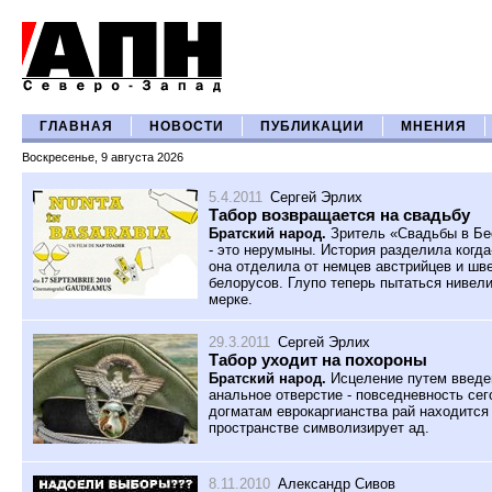
ГЛАВНАЯ
НОВОСТИ
ПУБЛИКАЦИИ
МНЕНИЯ
Воскресенье, 9 августа 2026
5.4.2011
Сергей Эрлих
Табор возвращается на свадьбу
Братский народ.
Зритель «Свадьбы в Бе
- это нерумыны. История разделила когда
она отделила от немцев австрийцев и шве
белорусов. Глупо теперь пытаться нивел
мерке.
29.3.2011
Сергей Эрлих
Табор уходит на похороны
Братский народ.
Исцеление путем введе
анальное отверстие - повседневность се
догматам еврокаргианства рай находится 
пространстве символизирует ад.
8.11.2010
Александр Сивов