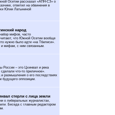
ной Осетии рассказал «АПН-СЗ» о
казчике, ответил на обвинения в
ахи Юлии Латыниной
тинский народ
набор мифов, часто
читают, что Южной Осетии вообще
 что нужно было идти «на Тбилиси».
 и мифам, с ним связанным.
 России – это Цхинвал и река
 сделали что-то приличное».
а и размышления о его последствиях
 и будущего оппозиции.
инвал стерли с лица земли
ии о либеральных журналистах,
или. Беседа с главным редактором
ым.