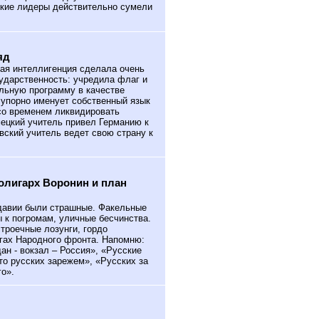
ские лидеры действительно сумели
яд
ая интеллигенция сделала очень
ударственность: учредила флаг и
ольную программу в качестве
 упорно именует собственный язык
со временем ликвидировать
мецкий учитель привел Германию к
вский учитель ведет свою страну к
олигарх Воронин и план
лдавии были страшные. Факельные
 к погромам, уличные бесчинства.
троечные лозунги, гордо
гах Народного фронта. Напомню:
ан - вокзал – Россия», «Русские
то русских зарежем», «Русских за
го».