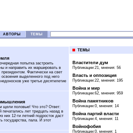
АВТОРЫ
ТЕМЫ
ТЕМЫ
емля
Властители дум
чередная попытка застроить
ны и направить их маршировать в
Публикации:21, мнения: 56
 президентом. Фактически на свет
Власть и оппозиция
 освоения выделенного под него
Публикации:22, мнения: 195
 недоносков уже третье десятилетие
Война и мир
Публикации:62, мнения: 959
Война памятников
азмышления
Публикации:0, мнения: 14
 щели половые! Что это? Ответ:
й печатались лет тридцать назад в
Война партий власти
з них 12-ти летний подросток даст
Публикации:4, мнения: 11
ь государства, пала. И этот
Войнофобия
Публикации:0, мнения: 1