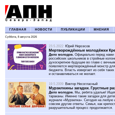
ГЛАВНАЯ
НОВОСТИ
ПУБЛИКАЦИИ
МНЕНИЯ
Суббота, 8 августа 2026
23.5.2022
Юрий Нерсесов
Мертворождённые молодёжки Кр
Дело молодое.
Официально перед нами о
российских школьников в стройные колон
духоскрепное будущее во главе с вечным
появляется мертворождённый монстр для
бюджета. Власть извергает из себя таких
и останавливаться не желает.
19.5.2009
Виктор Несогласный
Мурзилкины загадки. Грустные р
Дело молодое.
Мы, ребята удалые! Ищем
тараканы. Именно такие загадки для дете
журнале «Мурзилка». Сегодня на любую и
совсем другие ответы. Семья, как крепост
разрушительный процесс продолжается.