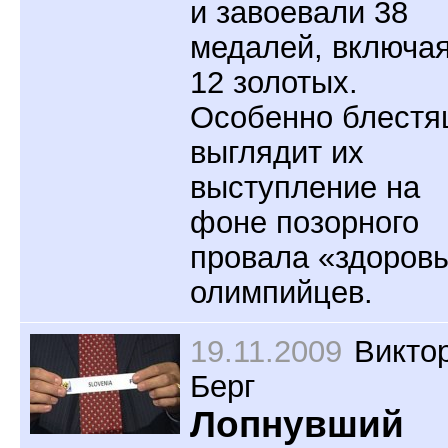
и завоевали 38
медалей, включа
12 золотых.
Особенно блест
выглядит их
выступление на
фоне позорного
провала «здоров
олимпийцев.
19.11.2009
Викто
Берг
Лопнувший