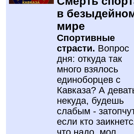
Смерть спорт
в безыдейно
мире
Спортивные
страсти.
Вопрос
дня: откуда так
много взялось
единоборцев с
Кавказа? А деват
некуда, будешь
слабым - затопчут
если кто заикнетс
что надо, мол,