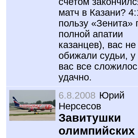
счетом закончилс
матч в Казани? 4:
пользу «Зенита» 
полной апатии
казанцев), вас не
обижали судьи, у
вас все сложилос
удачно.
6.8.2008
Юрий
Нерсесов
Завитушки
олимпийских