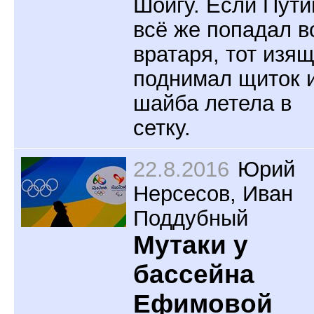
Шойгу. Если Пути
всё же попадал в
вратаря, тот изя
поднимал щиток 
шайба летела в
сетку.
22.8.2016
Юрий
Нерсесов
,
Иван
Поддубный
Мутаки у
бассейна
Ефимовой