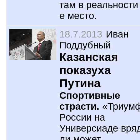
там в реальности 
е место.
18.7.2013
Иван
Поддубный
Казанская
показуха
Путина
Спортивные
страсти.
«Триум
России на
Универсиаде вря
ли может