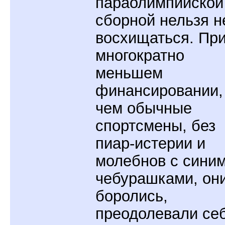
параолимпийской
сборной нельзя н
восхищаться. Пр
многократно
меньшем
финансировании,
чем обычные
спортсмены, без
пиар-истерии и
молебнов с сини
чебурашками, он
боролись,
преодолевали се