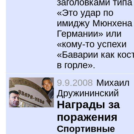
заголовками типа
«Это удар по
имиджу Мюнхена
Германии» или
«кому-то успехи
«Баварии как кос
в горле».
9.9.2008
Михаил
Дружининский
Награды за
поражения
Спортивные