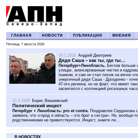
ГЛАВНАЯ
НОВОСТИ
ПУБЛИКАЦИИ
МНЕНИЯ
Пятница, 7 августа 2026
10.1.2020
Андрей Дмитриев
Дядя Саша – как ты, где ты…
Петербург+Ленобласть.
Беглов больше н
улицах, анонсированные чистки и кадров
пшиком, и сам он стал похож на вечно с
энергичный дядя Саша - Дрозденко - хоче
47-ого региона, но не факт, что имеет так
засветился с коллекцией роскошных часо
22.4.2008
Борис Вишневский
Политический инцест
Петербург + Ленобласть: pro et contra.
Поздравляя Сердюкова с
заявила, что «город и область – это брат и сестра». Но, вообще-
родственниками не приветствуются. Инцест, знаете ли…
В НОВОСТЯХ