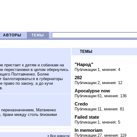
АВТОРЫ
ТЕМЫ
ТЕМЫ
"Народ"
е пристает к детям и собачкам на
ые перестановки в целом обернулись
Публикации:1, мнения: 4
пящего Полтавченко. Более
282
т баллотироваться в губернаторы
Публикации:2, мнения: 12
ое право по закону, а до кучи
в.
Apocalypse now
Публикации:61, мнения: 136
Credo
Публикации:11, мнения: 81
 переназначением, Матвиенко
то, браки между столь близкими
Failed state
Публикации:1, мнения: 5
In memoriam
Публикации:27, мнения: 119
» Все новости