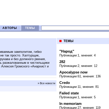
АВТОРЫ
ТЕМЫ
ТЕМЫ
"Народ"
иваемым замполитом, гибко
не так просто. Халтурщик,
Публикации:1, мнения: 4
укава и без должного рвения,
282
ыть разжалованным в чистильщики
Публикации:2, мнения: 12
й
Алексея Громского «Анархист и
Apocalypse now
Публикации:61, мнения: 136
Credo
» Все новости
Публикации:11, мнения: 81
Failed state
Публикации:1, мнения: 5
In memoriam
Публикации:27, мнения: 119