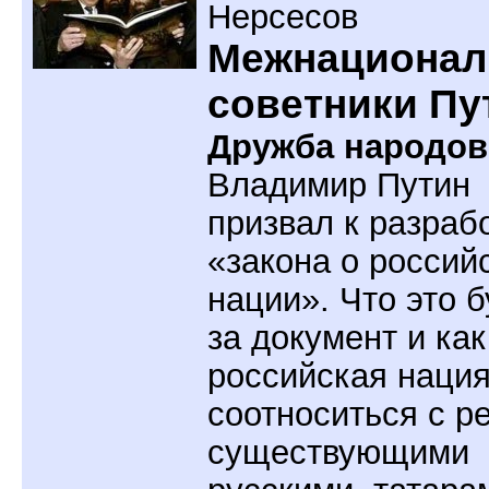
Нерсесов
Межнациона
советники Пу
Дружба народов
Владимир Путин
призвал к разраб
«закона о россий
нации». Что это б
за документ и как
российская нация
соотноситься с р
существующими