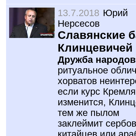
13.7.2018
Юрий
Нерсесов
Славянские б
Клинцевичей
Дружба народов
ритуальное обли
хорватов неинтер
если курс Кремля
изменится, Клинц
тем же пылом
заклеймит сербов
китайцев или ара