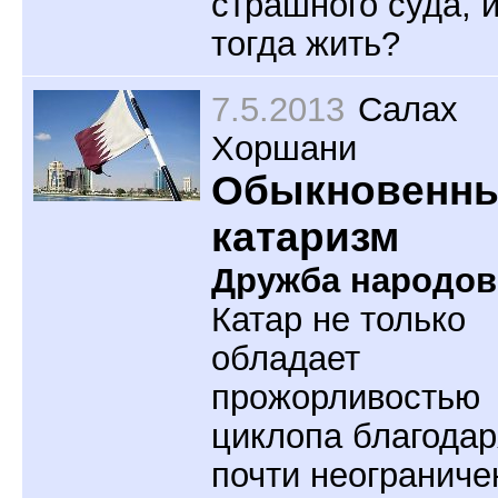
страшного суда, и
тогда жить?
7.5.2013
Салах
Хоршани
Обыкновенн
катаризм
Дружба народов
Катар не только
обладает
прожорливостью
циклопа благодар
почти неогранич