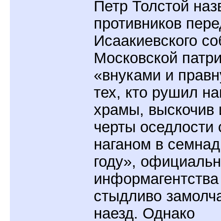
Петр Толстой наз
противников пере
Исаакиевского со
Московской патр
«внуками и прав
тех, кто рушил н
храмы, выскочив 
черты оседлости 
наганом в семна
году», официаль
информагентства
стыдливо замолч
наезд. Однако