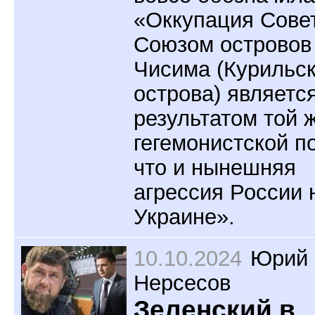
«Оккупация Сове
Союзом островов
Чисима (Курильс
острова) являетс
результатом той 
гегемонистской п
что и нынешняя
агрессия России 
Украине».
10.10.2024
Юрий
Нерсесов
Зеленский в