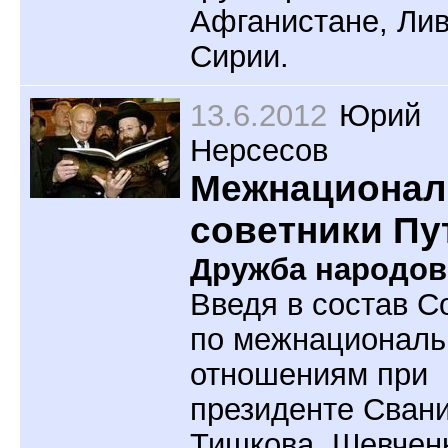
Афганистане, Лив
Сирии.
13.6.2012
Юрий
Нерсесов
Межнациона
советники Пу
Дружба народов
Введя в состав С
по межнационал
отношениям при
президенте Свани
Тишкова, Шевчен