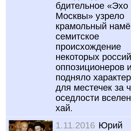
бдительное «Эхо
Москвы» узрело
крамольный намё
семитское
происхождение
некоторых россий
оппозиционеров 
подняло характе
для местечек за 
оседлости вселен
хай.
1.11.2016
Юрий