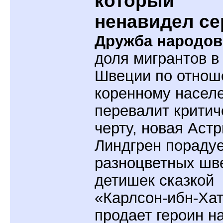
который
ненавидел се
Дружба народов
доля мигрантов в
Швеции по отнош
коренному насел
перевалит крити
черту, новая Аст
Линдгрен пораду
разноцветных шв
детишек сказкой
«Карлсон-ибн-Ха
продает героин н