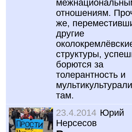
межнациональны
отношениям. Про
же, переместивш
другие
околокремлёвски
структуры, успеш
борются за
толерантность и
мультикультурал
там.
23.4.2014
Юрий
Нерсесов