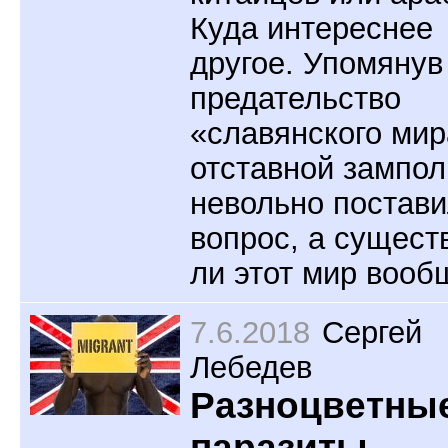
Куда интереснее
другое. Упомянув
предательство
«славянского мир
отставной зампол
невольно постав
вопрос, а сущест
ли этот мир вооб
7.6.2018
Сергей
Лебедев
Разноцветны
паразиты