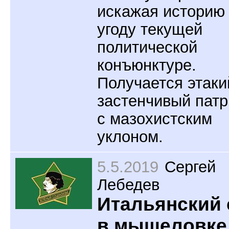
искажая историю
угоду текущей
политической
конъюнктуре.
Получается этаки
застенчивый пат
с мазохистским
уклоном.
5.5.2019
Сергей
Лебедев
Итальянский
в мышеловке