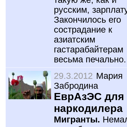
русским, зарплату
Закончилось его
сострадание к
азиатским
гастарабайтерам
весьма печально.
29.3.2012
Мария
Забродина
ЕврАзЭС для
наркодилера
Мигранты.
Нема