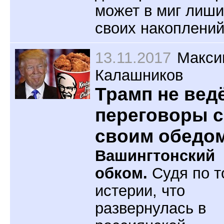
может в миг лиши
своих накоплений
13.11.2017
Макси
Калашников
Трамп не вед
переговоры 
своим обедо
Вашингтонский
обком.
Судя по т
истерии, что
развернулась в