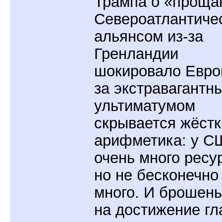
Трампа о «проща
Североатлантиче
альянсом из-за
Гренландии
шокировало Евро
за экстравагантн
ультиматумом
скрывается жёст
арифметика: у С
очень много ресу
но не бесконечно
много. И брошен
на достижение гл