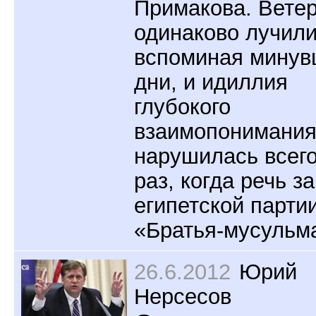
Примакова. Вете
одинаково лучили
вспоминая мину
дни, и идиллия
глубокого
взаимопонимани
нарушилась всег
раз, когда речь з
египетской парти
«Братья-мусульм
26.6.2012
Юрий
Нерсесов