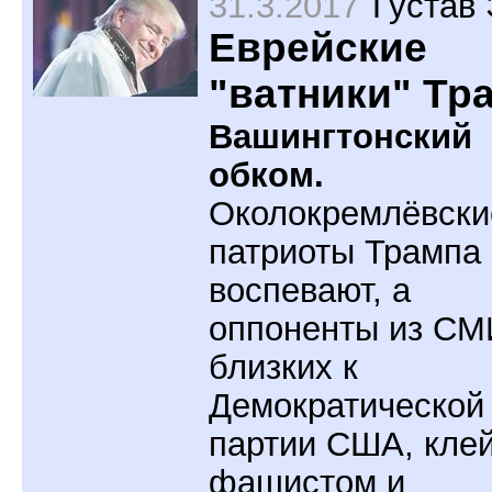
31.3.2017
Густав
Еврейские
"ватники" Тр
Вашингтонский
обком.
Околокремлёвски
патриоты Трампа
воспевают, а
оппоненты из СМ
близких к
Демократической
партии США, кле
фашистом и