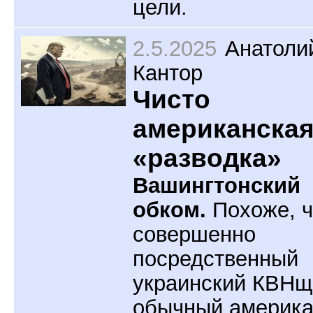
цели.
2.5.2025
Анатоли
Кантор
Чисто
американска
«разводка»
Вашингтонский
обком.
Похоже, ч
совершенно
посредственный
украинский КВНщ
обычный америка