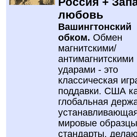
Россия + Зап
любовь
Вашингтонский
обком.
Обмен
магнитскими/
антимагнитскими
ударами - это
классическая игр
поддавки. США к
глобальная держа
устанавливающа
мировые образцы
стандарты, делаю