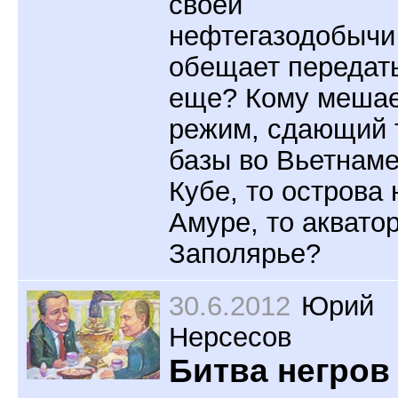
своей
нефтегазодобычи
обещает передат
еще? Кому меша
режим, сдающий 
базы во Вьетнаме
Кубе, то острова 
Амуре, то аквато
Заполярье?
30.6.2012
Юрий
Нерсесов
Битва негров