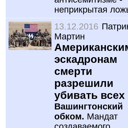
неприкрытая лож
13.12.2016
Патри
Мартин
Американски
эскадронам
смерти
разрешили
убивать всех
Вашингтонский
обком.
Мандат
создаваемого