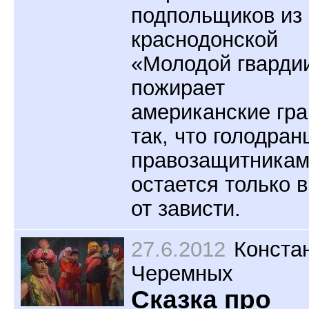
подпольщиков из
краснодонской
«Молодой гварди
пожирает
американские гр
так, что голодран
правозащитника
остается только 
от зависти.
27.6.2012
Конста
Черемных
Сказка про