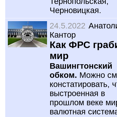
Тернопольская,
Черновицкая.
24.5.2022
Анатол
Кантор
Как ФРС граб
мир
Вашингтонский
обком.
Можно см
констатировать, ч
выстроенная в
прошлом веке ми
валютная систем