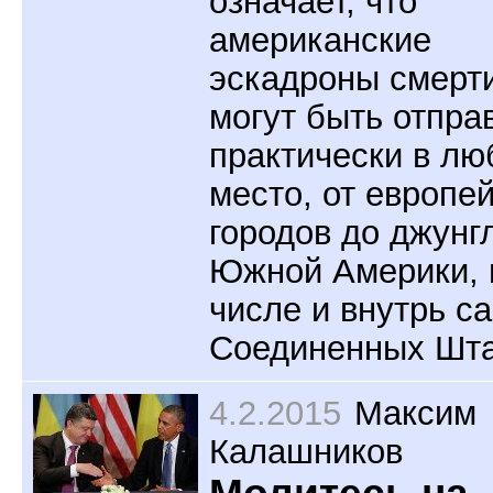
означает, что
американские
эскадроны смерт
могут быть отпра
практически в лю
место, от европе
городов до джунг
Южной Америки, 
числе и внутрь с
Соединенных Шта
4.2.2015
Максим
Калашников