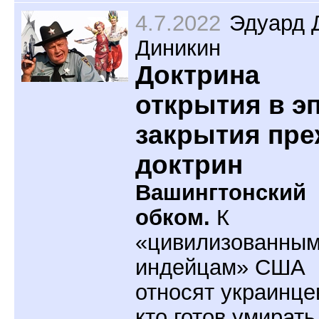
4.7.2022
Эдуард 
Диникин
Доктрина
открытия в э
закрытия пре
доктрин
Вашингтонский
обком.
К
«цивилизованны
индейцам» США
относят украинцев
кто готов умирать